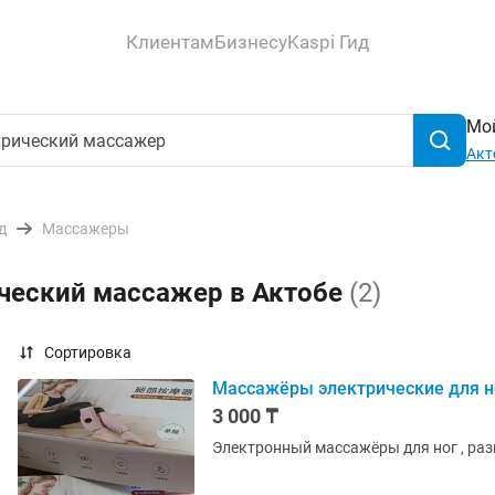
Клиентам
Бизнесу
Kaspi Гид
Мой
Акт
д
Массажеры
ический массажер в Актобе
(2)
Сортировка
Массажёры электрические для н
3 000 ₸
Электронный массажёры для ног , ра