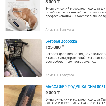
8 000 ₸
Электрический массажер подушка шиац
позаботится о вашем благополучии и 
профессиональный массаж в любое вр
Алматы, 1 августа
Беговая дорожка
125 000 ₸
Беговая дорожка новая, не использова
и коврик для упражнений. Беговая д
востребованные программы и...
Алматы, 1 августа
МАССАЖЕР ПОДУШКА CHM-8081. О
9 000 ₸
Электрический массажер подушка 
ОПТОМ И В РОЗНИЦУ! РАССРОЧКА Kaspi Red! ОТ