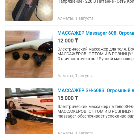
Напряжение - 220 В Питание - Сеть Кол
Алматы, 1 августа
МАССАЖЕР Massager 608. Огромны
12 000 ₸
Электрический массажер для теля. 
МАССАЖЁРОВ! ОПТОМ И В РОЗНИЦУ! 
Отличное качество!! Ручной массажер 
Алматы, 1 августа
МАССАЖЕР SH-608S. Огромный выб
15 000 ₸
Электрический массажер на тело SH
МАССАЖЕРОВ! ОПТОМ И В РОЗНИЦУ! РАССРОЧКА Kaspi 
massager, обеспечивает успокаивающу
Алматы, 1 августа