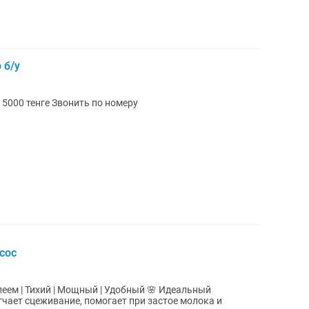
 б/у
Продам электрический массажёр б/у 15000 тенге Звонить по номеру
сос
леем | Тихий | Мощный | Удобный 🌸 Идеальный
чает сцеживание, помогает при застое молока и