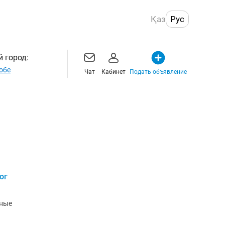
Қаз
Рус
 город:
обе
Чат
Кабинет
Подать объявление
ог
зные