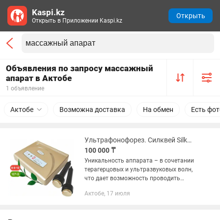
Kaspi.kz
Открыть
Открыть в Приложении Kaspi.kz
Объявления по запросу массажный
апарат в Актобе
1 объявление
Актобе
Возможна доставка
На обмен
Есть фот
Ультрафонофорез. Силквей Silkway
100 000 ₸
Уникальность аппарата – в сочетании
терагерцовых и ультразвуковых волн,
что дает возможность проводить
косметологические процедуры на лице
Актобе, 17 июля
и массажные оздоровительные сеансы
на теле. В комплект с...