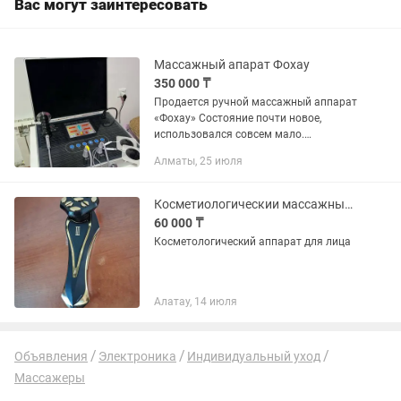
Вас могут заинтересовать
Массажный апарат Фохау
350 000 ₸
Продается ручной массажный аппарат
«Фохау» Состояние почти новое,
использовался совсем мало.
Полностью исправен. Аппарат
Алматы, 25 июля
сочетает функции: - массажного
воздействия; - прогрева; - точечного...
Косметиологическии массажный апарат. Dr. Arrivo zevs iii
60 000 ₸
Косметологический аппарат для лица
Алатау, 14 июля
Объявления
Электроника
Индивидуальный уход
Массажеры