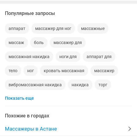
Популярные запросы
аппарат
массажер для ног
массажные
массаж
боль
массажер для
массажная накидка
ноги для
аппарат для
тело
ног
кровать массажная
массажер
вибромассажная накидка
накидка
торг
Показать еще
лицо
спина
масажер для ног
массажор для ног
масса
кровати
Похожие в городах
массажор для
массажы
лампа
апарат
Массажеры в Астане