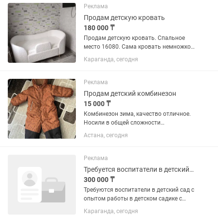
Реклама
Продам детскую кровать
180 000 ₸
Продам детскую кровать. Спальное
место 16080. Сама кровать немножко
больше. Бортик съёмный.
Караганда, сегодня
Переставляется в право, влево и
посередине. Производство Россия.
Качество отличное. Матрас с одной
Реклама
стороны...
Продам детский комбинезон
15 000 ₸
Комбинезон зима, качество отличное.
Носили в общей сложности
месяц(редко выходили зимой). Размер
Астана, сегодня
92, свободного кроя, удобный, теплый.
Реклама
Требуется воспитатели в детский сад
300 000 ₸
Требуются воспитатели в детский сад с
опытом работы в детском садике с
дошкольным образованием стаж от 3
Караганда, сегодня
лет уметь вести занятия полноценно