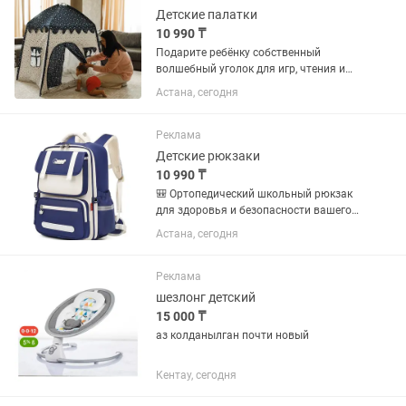
Детские палатки
10 990 ₸
Подарите ребёнку собственный
волшебный уголок для игр, чтения и
творчества. Яркая жёлтая и розовая
Астана, сегодня
палатка в стиле вигвам станет
настоящим украшением детской
комнаты! Особенности: •
Реклама
Натуральные...
Детские рюкзаки
10 990 ₸
🎒 Ортопедический школьный рюкзак
для здоровья и безопасности вашего
ребёнка! Создан с учётом всех
Астана, сегодня
потребностей школьника:
Ортопедическая спинка и
регулируемая нагрудная застёжка со
Реклама
сигнальным...
шезлонг детский
15 000 ₸
аз колданылган почти новый
Кентау, сегодня