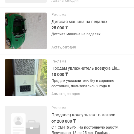
Астана, сегодня
предоставляется, Зарплата от 200 тыс
до 220 тыс тг Подробнее при
собеседовании: Просьба звонить...
Реклама
Детская машина на педалях.
25 000 ₸
Детская машина на педалях.
Актау, сегодня
Реклама
Продам увлажнитель воздуха Electrolux
10 000 ₸
Продам увлажнитель б/у в хорошем
состоянии, пользовались 2 года в
зимний период, без каких либо
Алматы, сегодня
дефектов, выпускает теплый пар, есть
подсветка, детский режим, таймер.
Полный бак воды надолго хватает....
Реклама
Продавец-консультант в магазине детской одежды
от 200 000 ₸
С 1 СЕНТЯБРЯ. На постоянную работу.
Девушка от 18 до 25 лет. График