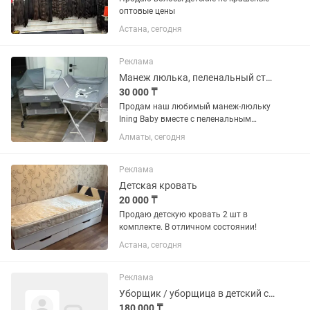
оптовые цены
Астана, сегодня
Реклама
Манеж люлька, пеленальный столик
30 000 ₸
Продам наш любимый манеж-люльку
Ining Baby вместе с пеленальным
столиком ❤️ Манеж очень удобный,
Алматы, сегодня
лёгкий и мобильный — благодаря
колёсикам его можно без труда
перемещать по дому и всегда
Реклама
держать...
Детская кровать
20 000 ₸
Продаю детскую кровать 2 шт в
комплекте. В отличном состоянии!
Астана, сегодня
Реклама
Уборщик / уборщица в детский сад
180 000 ₸