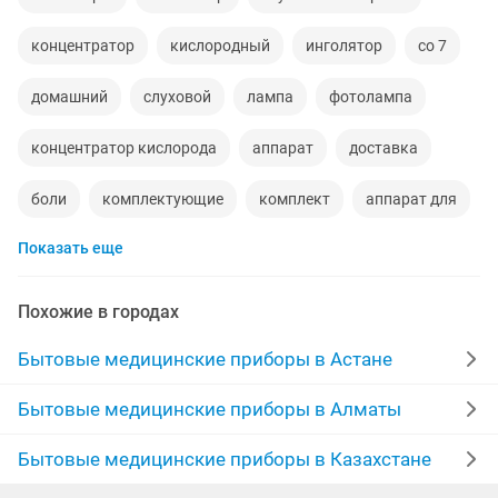
концентратор
кислородный
инголятор
со 7
домашний
слуховой
лампа
фотолампа
концентратор кислорода
аппарат
доставка
боли
комплектующие
комплект
аппарат для
Показать еще
рассрочка
русские
тел
слуховой апарат
уровни
вода
портативный
для
Похожие в городах
электронные
батарей
слух
лампа для
Бытовые медицинские приборы в Астане
апарат
слуховои аппарат
omron
терапия
Бытовые медицинские приборы в Алматы
детский ингалятор
мине
фотолампа желтухи
Бытовые медицинские приборы в Казахстане