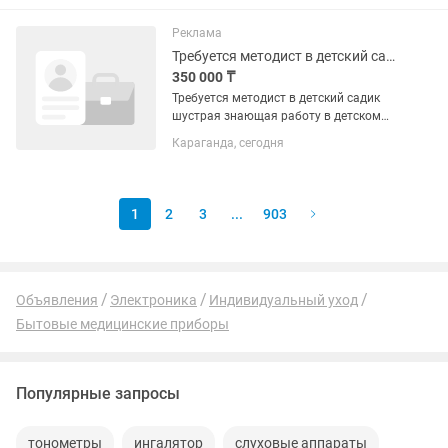
как требует методика работать с
циклограммой любить детей...
Реклама
Требуется методист в детский садик
350 000 ₸
Требуется методист в детский садик
шустрая знающая работу в детском
садике методику занятия
Караганда, сегодня
Циклограммы утренники документы на
14 групп с русским языком обучения и
государственным языком обучения...
1
2
3
...
903
Объявления
Электроника
Индивидуальный уход
Бытовые медицинские приборы
Популярные запросы
тонометры
ингалятор
слуховые аппараты