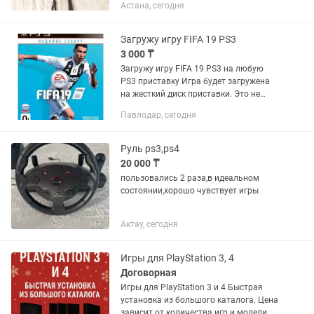
и подставкой для зарядки. Цена за все
Астана, сегодня
- 40 000 тенге.
Загружу игру FIFA 19 PS3
3 000 ₸
Загружу игру FIFA 19 PS3 на любую
PS3 приставку Игра будет загружена
на жесткий диск приставки. Это не
аккаунт. Можно играть по сети. Игра
Павлодар, сегодня
полностью на русском языке.
Возможна установка любых...
Руль ps3,ps4
20 000 ₸
пользовались 2 раза,в идеальном
состоянии,хорошо чувствует игры
Актау, сегодня
Игры для PlayStation 3, 4
Договорная
Игры для PlayStation 3 и 4 Быстрая
установка из большого каталога. Цена
зависит от количества игр и модели