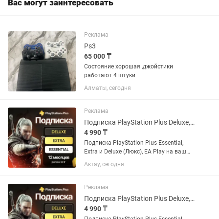
Вас могут заинтересовать
Реклама
Ps3
65 000 ₸
Состояние хорошая ,джойстики
работают 4 штуки
Алматы, сегодня
Реклама
Подписка PlayStation Plus Deluxe, Extra, Essential и EA Play
4 990 ₸
Подписка PlayStation Plus Essential,
Extra и Deluxe (Люкс), EA Play на ваш
украинский или турецкий аккаунт. Если
Актау, сегодня
аккаунта нет - открою новый. Почти во
всех играх есть русский язык и
русская...
Реклама
Подписка PlayStation Plus Deluxe, Extra, Essential и EA Play
4 990 ₸