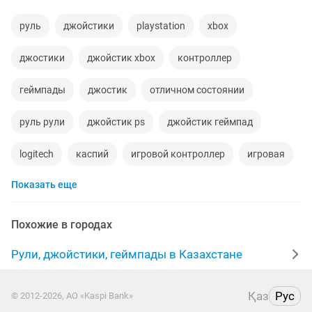
руль
джойстики
playstation
xbox
джостики
джойстик xbox
контроллер
геймпады
джостик
отличном состоянии
руль рули
джойстик ps
джойстик геймпад
logitech
каспий
игровой контроллер
игровая
Показать еще
sony ps
игр
ps 4 игры
руль педали
игры sony
дела
компьютеров
playstation 2
Похожие в городах
ps5
джойстики playstation
геймпад ps
Рули, джойстики, геймпады в Казахстане
windows
игровой джойстик
игры playstation
Қаз
Рус
© 2012-2026, АО «Kaspi Bank»