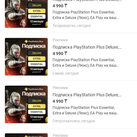
4 990 ₸
Подписка PlayStation Plus Essential,
Extra и Deluxe (Люкс), EA Play на ваш
украинский или турецкий аккаунт. Если
Талдыкорган, сегодня
аккаунта нет - открою новый. Почти во
всех играх есть русский язык и
русская...
Реклама
Подписка PlayStation Plus Deluxe, Extra, Essential и EA Play
4 990 ₸
Подписка PlayStation Plus Essential,
Extra и Deluxe (Люкс), EA Play на ваш
украинский или турецкий аккаунт. Если
Семей, сегодня
аккаунта нет - открою новый. Почти во
всех играх есть русский язык и
русская...
Реклама
Подписка PlayStation Plus Deluxe, Extra, Essential и EA Play
4 990 ₸
Подписка PlayStation Plus Essential,
Extra и Deluxe (Люкс), EA Play на ваш
украинский или турецкий аккаунт. Если
Петропавловск, сегодня
аккаунта нет - открою новый. Почти во
всех играх есть русский язык и
русская...
Реклама