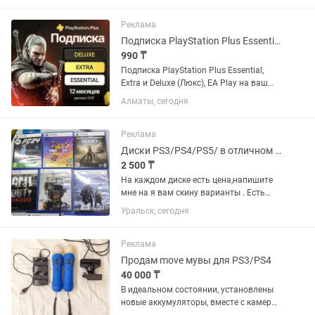
игры без покупки дисков. Комплект: •
PS3 Slim • 4 джойстика (1...
Реклама
Подписка PlayStation Plus Essential, Extra, Deluxe
990 ₸
Подписка PlayStation Plus Essential,
Extra и Deluxe (Люкс), EA Play на ваш
украинский или турецкий аккаунт. Если
Алматы, сегодня
аккаунта нет - открою новый. Почти во
всех играх есть русский язык и
русская...
Реклама
Диски PS3/PS4/PS5/ в отличном состоянии/обмен/гарантия.
2 500 ₸
На каждом диске есть цена,напишите
мне на я вам скину варианты . Есть
обмен на интересующий меня диск или
Уральск, сегодня
на любой с вашей доплатой или
несколько дисков на 1. Можно все
проверить также есть...
Реклама
Продам move мувы для PS3/PS4
40 000 ₸
В идеальном состоянии, установлены
новые аккумуляторы, вместе с камерой