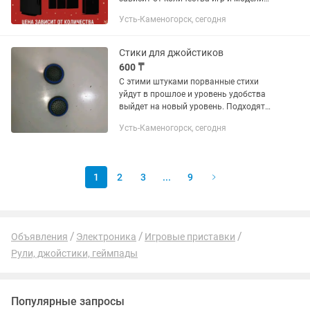
приставки. Уточняйте стоимость через
Усть-Каменогорск, сегодня
. Возможен осмотр приставки на месте
для точного...
Стики для джойстиков
600 ₸
С этими штуками порванные стихи
уйдут в прошлое и уровень удобства
выйдет на новый уровень. Подходят
для xbox360, XBOX ONE X and S SERIES,
Усть-Каменогорск, сегодня
PlayStation 3, 4, 5
1
2
3
...
9
Объявления
Электроника
Игровые приставки
Рули, джойстики, геймпады
Популярные запросы