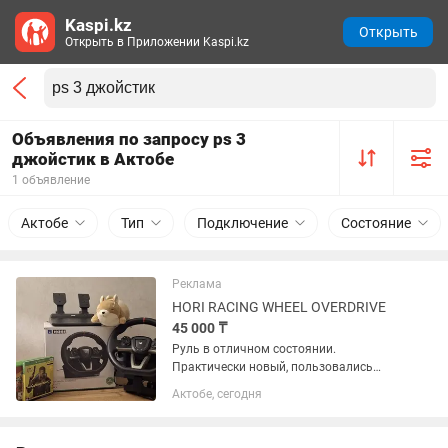
Kaspi.kz
Открыть
Открыть в Приложении Kaspi.kz
Объявления по запросу ps 3
джойстик в Актобе
1 объявление
Актобе
Тип
Подключение
Состояние
Реклама
HORI RACING WHEEL OVERDRIVE
45 000 ₸
Руль в отличном состоянии.
Практически новый, пользовались
редко и аккуратно. Педали газ, тормоз
Актобе, сегодня
Длина кабеля 3 м. Особенности
коробка передач. •Вращение на 180⁰ и
270⁰. •Руль не использовался для...