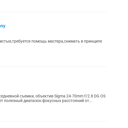
ony
истые,требуется помощь мастера,снимать в принципе
едневной съемки, объектив Sigma 24-70mm f/2.8 DG OS
ет полезный диапазон фокусных расстояний от