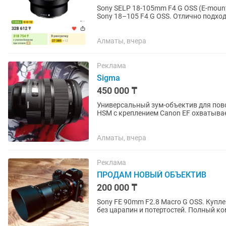
Sony SELP 18-105mm F4 G OSS (E-mount) — 270 000 тг, торг
Sony 18–105 F4 G OSS. Отлично подход
на всем диапазоне,...
Алматы, вчера
Реклама
Sigma
450 000 ₸
Универсальный зум-объектив для повс
HSM с креплением Canon EF охватыва
широкоугольного до портретного,...
Алматы, вчера
Реклама
ПРОДАМ НОВЫЙ ОБЪЕКТИВ
200 000 ₸
Sony FE 90mm F2.8 Macro G OSS. Купле
без царапин и потертостей. Полный ко
крышки. Использовался...