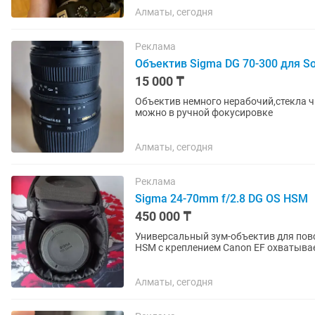
Алматы, сегодня
Реклама
Объектив Sigma DG 70-300 для S
15 000 ₸
Объектив немного нерабочий,стекла ч
можно в ручной фокусировке
Алматы, сегодня
Реклама
Sigma 24-70mm f/2.8 DG OS HSM
450 000 ₸
Универсальный зум-объектив для повс
HSM с креплением Canon EF охватыва
широкоугольного до портретного,...
Алматы, сегодня