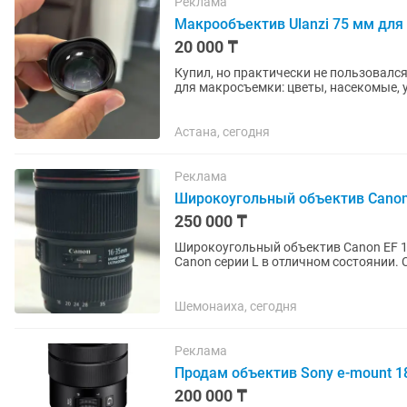
Реклама
Макрообъектив Ulanzi 75 мм для
20 000 ₸
Купил, но практически не пользовался. Состоян
для макросъемки: цветы, насекомые, 
фокусировка на расстоянии...
Астана, сегодня
Реклама
Широкоугольный объектив Canon
250 000 ₸
Широкоугольный объектив Canon EF 16-35mm f/4L IS USM П
Canon серии L в отличном состоянии. 
момента покупки 1 год.
Шемонаиха, сегодня
Реклама
Продам объектив Sony e-mount 1
200 000 ₸