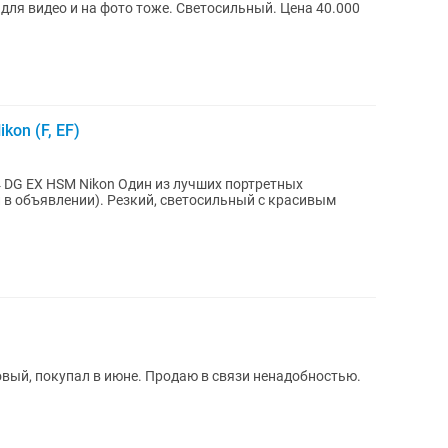
 для видео и на фото тоже. Светосильный. Цена 40.000
kon (F, EF)
Один из лучших портретных
в объявлении). Резкий, светосильный с красивым
ектив Canon RF 28mm f/2.8 STM Новый, покупал в июне. Продаю в связи ненадобностью.