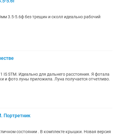
5-5.6f
мм 3.5-5.6ф без трещин и сколл идеально рабочий
честве
 IS STM. Идеально для дальнего расстояния. Я фотала
ки и фото луны приложила. Луна получается отчетливо.
. Портретник
тличном состоянии . В комплекте крышки. Новая версия