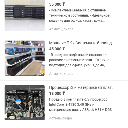
55 000 ₸
- Компактные мини-ПК в отличном
техническом состоянии. - Идеальное
решение для офиса, кассы, дома,
удалённой работы и бизнеса. -
Алматы, вчера
Занимает минимум места и работает
стабильно. Характеристики (в...
Мощные ПК / Системные блоки для работы, учёбы и игр
45 000 ₸
- В продаже надёжные и полностью
рабочие системные блоки. - Отлично
подходят для офиса, учёбы, дома,
дизайна, монтажа и игр (в
Алматы, вчера
зависимости от конфигурации).
Характеристики (варианты): -
Процессор:...
Процессор i3 и материнская плата ASRock
18 000 ₸
Продаю в комплекте б/у процессор
Intel Core i3-4130 3.40 GHz и
материнскую плату ASRock H81M-DGS.
Астана, вчера