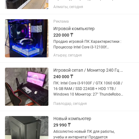
повседневной работы. Компьютеры
Алматы, сегодня
работают быстро благодаря SSD и
полностью готовы к использованию.
Характеристики: •...
Реклама
Игровой компьютер
220 000 ₸
Продаю игровой ПК Характеристики :
Процессор Intel Core i3-12100f
Оперативная память Silicon Xpower
Атырау, сегодня
DDR4 8X2GB 3600MHZ CL18 1TB SSD
HIKVISION E100 Материнская плата
Asrock h610m Куллер процессора...
Игровой сетап / Монитор 240 Гц / Кресло / Девайсы
240 000 ₸
ПК: Intel Core i3-9100F / GTX 1060 6GB /
16 GB RAM / SSD 224GB + HDD 1TB /
Windows 10 Монитор: 27" ThundeRobot
DF27C240L (240 Гц, очень плавная
Павлодар, сегодня
картинка) Микрофон: Maono PD200X
(студийный...
Новый компьютер
29 990 ₸
Абсолютно новый ПК для работы,
учебы и интернета! Продается