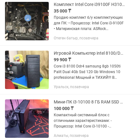
Комплект Intel Core i39100F H310CMDVS кулер, б/у
35 000 ₸
Продаю комплект б/у комплектующих
для ПК: • Процессор: Intel Core i3‑9100F
• Материнская плата: ASRock
H310CM‑DVS (не работает 1 слот ОЗУ) •
Отеген батыр, позавчера
Кулер: стандартный Intel в комплекте
Все детали стояли в...
Игровой Компьютер intel 8100/DDR4/1050ti/SSD/БП 500W.
99 900 ₸
Core i3 8100 Ddr4 samsung 8gb 1050ti
Palit Dual 4Gb Ssd 120 Gb Windows 10
professional Мощный и ТИХИЙ!!! В
отличном состоянии,обслужен,очень
Уральск, позавчера
мало пользовались,тянет любые игры
на средних...
Мини-ПК i3-10100 8 ГБ RAM SSD 500 ГБ компактный системный блок
100 000 ₸
Компактный системный блок с
отличными характеристиками: -
Процессор: Intel Core i3-10100 -
Оперативная память: 8 ГБ -
Алматы, позавчера
Накопитель: SSD 500 ГБ — быстрый