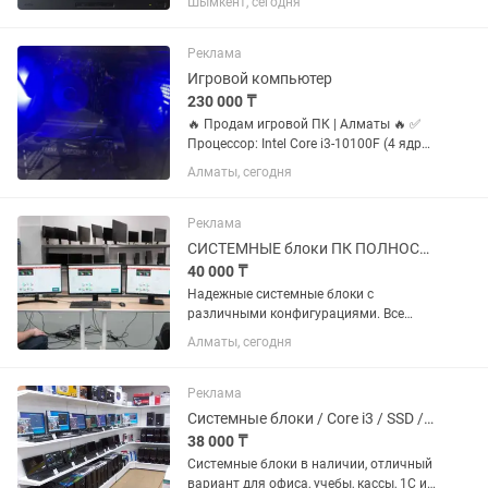
Шымкент, сегодня
Для работы с документами, школьной
учебы, просмотра видео. Система
настроена: установлена...
Реклама
Игровой компьютер
230 000 ₸
🔥 Продам игровой ПК | Алматы 🔥 ✅
Процессор: Intel Core i3-10100F (4 ядра
/ 8 потоков) ✅ Видеокарта: NVIDIA
Алматы, сегодня
GeForce RTX 2060 SUPER 8GB ✅
Оперативная память: 8 ГБ DDR4 ✅ SSD
480 ГБ + HDD 500 ГБ ✅...
Реклама
СИСТЕМНЫЕ блоки ПК ПОЛНОСТЬЮ обслужены ГОТОВЫ к работе и играм
40 000 ₸
Надежные системные блоки с
различными конфигурациями. Все
компьютеры проходят полную
Алматы, сегодня
диагностику, техническое
обслуживание и полностью готовы к
работе сразу после покупки. Отлично
Реклама
подходят для дома,...
Системные блоки / Core i3 / SSD / Есть количество / Для офиса и дома
38 000 ₸
Системные блоки в наличии, отличный
вариант для офиса, учебы, кассы, 1С и