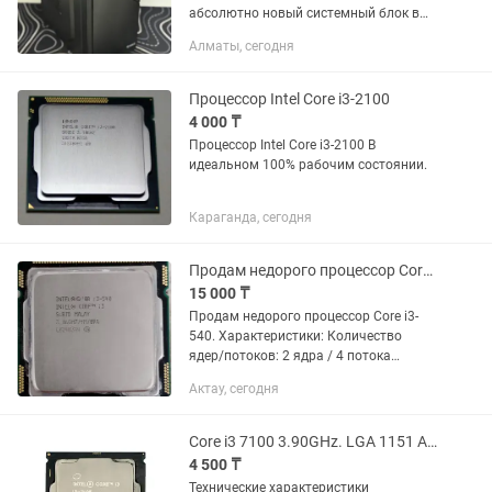
абсолютно новый системный блок в
стильном корпусе. Отличный вариант
Алматы, сегодня
для дома, офиса или учебы —
компьютер полностью собран,
протестирован,...
Процессор Intel Core i3-2100
4 000 ₸
Процессор Intel Core i3-2100 В
идеальном 100% рабочим состоянии.
Караганда, сегодня
Продам недорого процессор Core i3-540
15 000 ₸
Продам недорого процессор Core i3-
540. Характеристики: Количество
ядер/потоков: 2 ядра / 4 потока
Частота: 3.06 ГГц (3066 МГц) Разъем
Актау, сегодня
(Socket): LGA1156 Архихитектура:
Clarkdale (32 нм) Кэш-память:...
Core i3 7100 3.90GHz. LGA 1151 Алматы
4 500 ₸
Технические характеристики