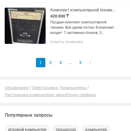
запуск и хранение - Форм-фактор:
мини-корпус...
Комплект компьютерной техники Компьютеры
420 000 ₸
Продам комплект компьютерной
техники. Всё одним лотом. В комплект
входит: 7 системных блоков; 5
мониторов (LG, Samsung, Acer, NEO);
Алматы, позавчера
лазерное МФУ Canon i-SENSYS MF4120
(принтер, сканер,...
1
2
3
...
5
Объявления
Электроника
Компьютеры
Настольные компьютеры, моноблоки, серверы
Популярные запросы
игровой компьютер
процессор
компьютер