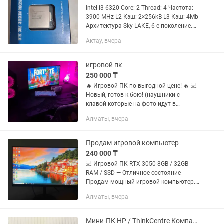
Intel i3-6320 Core: 2 Thread: 4 Частота:
3900 MHz L2 Кэш: 2×256kB L3 Кэш: 4Mb
Архитектура Sky LAKE, 6-е поколение.
Socket: 1151 Поддержка чипсетов:
Актау, вчера
H110, B150, H170, Z170, B250, H270,
Z270. Новый...
игровой пк
250 000 ₸
🔥 Игровой ПК по выгодной цене! 🔥 💻
Новый, готов к бою! (наушники с
клавой которые на фото идут в
комплекте) ⚙️ Характеристики: •
Алматы, вчера
Процессор: Intel Core i3-9100F (до
4.20GHz) • ОЗУ: 16GB DDR4 • SSD:...
Продам игровой компьютер
240 000 ₸
💻 Игровой ПК RTX 3050 8GB / 32GB
RAM / SSD — Отличное состояние
Продам мощный игровой компьютер.
Отлично подойдёт для современных
Алматы, вчера
игр, работы и учёбы. Всё работает
стабильно, без перегревов и...
Мини-ПК HP / ThinkCentre Компактный и мощный компьютер