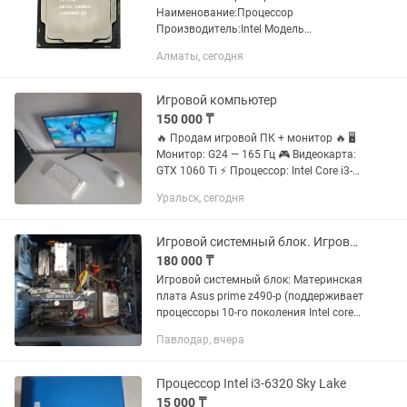
Наименование:Процессор
Производитель:Intel Модель
процессора:Core i3 Код
Алматы, сегодня
процессора:7100 Тактовая частота
процессора:3.90GHz. Кэш:3M
Socket:LGA 1151 Количество...
Игровой компьютер
150 000 ₸
🔥 Продам игровой ПК + монитор 🔥 🖥
Монитор: G24 — 165 Гц 🎮 Видеокарта:
GTX 1060 Ti ⚡ Процессор: Intel Core i3-
9100 ⌨ Клавиатура: Aloe F75 Light 🖱
Уральск, сегодня
Мышка: Xtreon XT1 Комп отлично
подходит для игр,...
Игровой системный блок. Игровой ПК
180 000 ₸
Игровой системный блок: Материнская
плата Asus prime z490-p (поддерживает
процессоры 10-го поколения Intel core)
Процессор intel core i3-10105f 3.70GHz
Павлодар, вчера
Кулер башенный Deepcool Ice edge mini
fs v...
Процессор Intel i3-6320 Sky Lake
15 000 ₸