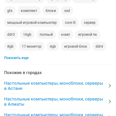
gtx
комплект
блоки
ssd
мощный игровой компьютер
core i5
сервер
ddr3
16gb
полный
комп
игровой пк
8gb
17 монитор
4gb
игровой блок
ddr4
Показать еще
комплект компьютера
полный комплект компьютер
1tb
блок компьютера
сборка компьютера
Похожие в городах
комплект пк
rtx 4060
игровой
пк компьютер
Настольные компьютеры, моноблоки, серверы
в Астане
сборка пк
работа для по
системные блоки пк
Настольные компьютеры, моноблоки, серверы
в Алматы
ddr4 8gb
бу компьютеры
rtx
gtx 1650
Настольные компьютеры, моноблоки, серверы