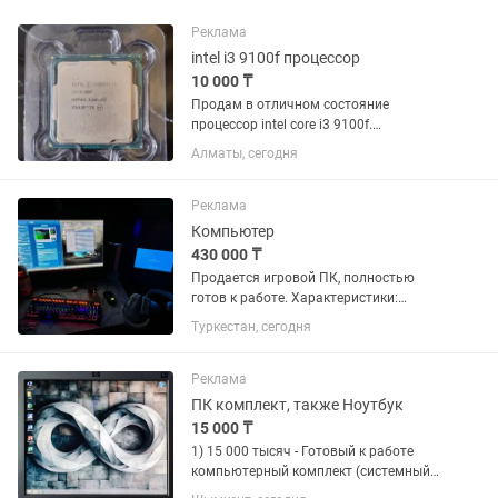
Реклама
intel i3 9100f процессор
10 000 ₸
Продам в отличном состояние
процессор intel core i3 9100f.
Самовывоз из района жд вокзала
Алматы, сегодня
Алматы-1. Возможна доставка по
городу за отдельную плату. Даю сутки
на проверку. Торг минимальный
Реклама
Компьютер
430 000 ₸
Продается игровой ПК, полностью
готов к работе. Характеристики:
Процессор: Intel Core i3-10100F
Туркестан, сегодня
Видеокарта: NVIDIA GeForce RTX 3050
Оперативная память: 16 ГБ DDR4
Накопитель: SSD 512 ГБ ...
Реклама
ПК комплект, также Ноутбук
15 000 ₸
1) 15 000 тысяч - Готовый к работе
компьютерный комплект (системный
блок, монитор, клавиатура и мышь).