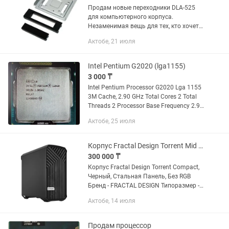
Продам новые переходники DLA-525
для компьютерного корпуса.
Незаменимая вещь для тех, кто хочет
аккуратно установить современное
Актобе, 21 июля
железо в стандартный отсек для CD-
привода (5.25"). Основные...
Intel Pentium G2020 (lga1155)
3 000 ₸
Intel Pentium Processor G2020 Lga 1155
3M Cache, 2.90 GHz Total Cores 2 Total
Threads 2 Processor Base Frequency 2.90
GHz Cache 3 MB Intel® Smart Cache Bus
Актобе, 25 июля
Speed TDP 55 W
Корпус Fractal Design Torrent Mid Tower
300 000 ₸
Корпус Fractal Design Torrent Compact,
Черный, Стальная Панель, Без RGB
Бренд - FRACTAL DESIGN Типоразмер -
Mid-Tower Максимальный форм-фактор
Актобе, 14 июля
совместимых плат - E-ATX Внутренние
отсеки 3.5...
Продам процессор