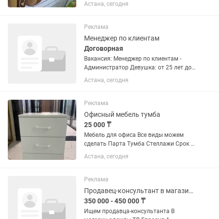
Астана, сегодня
Реклама
Менеджер по клиентам
Договорная
Вакансия: Менеджер по клиентам -
Администратор Девушка: от 25 лет до
45 Istina Dance & Sport Academy
Астана, сегодня
приглашает в команду ответственного
и коммуникабельного сотрудника.
Обязанности: • Работа с...
Реклама
Офисный мебель тумба
25 000 ₸
Мебель для офиса Все виды можем
сделать Парта Тумба Стеллажи Срок 2-
3 дня материал томский лдсп На заказ
Астана, сегодня
доставка бесплатно по городу
Реклама
Продавец-консультант в магазине одежды
350 000 - 450 000 ₸
Ищем продавца‐консультанта В