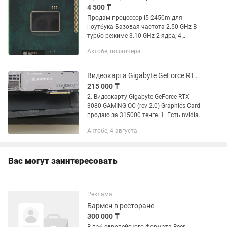
4 500 ₸
Продам процессор i5-2450m для
ноутбука Базовая частота 2.50 GHz В
турбо режиме 3.10 GHz 2 ядра, 4
потока Встроенная графика Intel HD
Актобе, позавчера
graphics 3000
Видеокарта Gigabyte GeForce RTX 3080 GAMING OC, есть в продаже 3070
215 000 ₸
2. Видеокарту Gigabyte GeForce RTX
3080 GAMING OC (rev 2.0) Graphics Card
продаю за 315000 тенге. 1. Есть nvidia
rtx 3070 за 215000 тенге. В комплекте
Актобе, 4 августа
аксессуары, коробка. В разумных
пределах торг.
Вас могут заинтересовать
Реклама
Бармен в ресторане
300 000 ₸