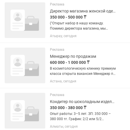
Иногда 09.00-20.00 Зп 2 раза в...
Реклама
Директор магазина женской одежды
350 000 - 500 000 ₸
("Открыт набор в нашу команду.
Помимо директора магазина, мы
также приглашаем администраторов,
Атырау, сегодня
кассиров, мерчендайзеров и
продавцов-консультантов")
Обязанности: 1.Организация работы
Реклама
магазина –...
Менеджер по продажам
600 000 - 1 000 000 ₸
В косметологическую клинику премиум
класса открыта вакансия Менеджер по
продажам Ищем открытых , активных
Астана, сегодня
ребят с опытом в продажах Если нет
опыта, но желание зарабатывать
больше и влиять на свой...
Реклама
Кондитер по шоколадным изделиям
350 000 - 380 000 ₸
Опыт работы: 3–5 лет. ЗП: 350 000 –
380 000 тг. График: 2/2 или 5/2
(обсуждается). На испытательный срок
Алматы, сегодня
заработная плата может быть ниже.