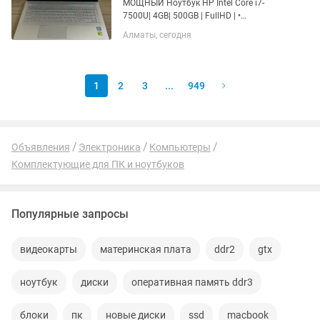
МОЩНЫЙ Ноутбук HP Intel Core i7-
7500U| 4GB| 500GB | FullHD | •
Характеристики | Процессор: Intel Core
Алматы, сегодня
i7-7500U 2.90GHz | Память: ОЗУ/4 ГБ,
HDD 500ГБ | Экран: 15.6" FullHD
1920x1080 | NVIDIA GEFORCE...
1
2
3
...
949
Объявления
Электроника
Компьютеры
Комплектующие для ПК и ноутбуков
Популярные запросы
видеокарты
материнская плата
ddr2
gtx
ноутбук
диски
оперативная память ddr3
блоки
пк
новые диски
ssd
macbook