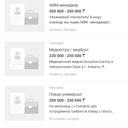
телефону –...
SMM-менеджер
300 000 - 350 000 ₸
Уважаемый соискатель! В нашу
команду мы ищем SMM - менеджера!
Наша компания Jana Trend
Алматы, сегодня
занимается оптово-розничными
продажами. Если ты профессионал
своего дела, то мы ждем тебя! ТАК ЖЕ
Реклама
если ты...
Медсестра / медбрат
230 000 - 250 000 ₸
Медицинская медсестра-регистратор в
лабораторию Sapa в г. Алматы 💊
Обязанности: - регистрация пациентов
Алматы, сегодня
лаборатории; - внутривенные инъекции
и забор крови; - забор
гинекологического и урологического...
Реклама
Повар-универсал
200 000 - 250 000 ₸
На мельницу с столовую для
сотрудников требуется повар с опытом
работы. Ответственная, чистоплотная
Костанай, сегодня
Готовить кушать для работников
мельницы. График 6-1 09.00-18.00