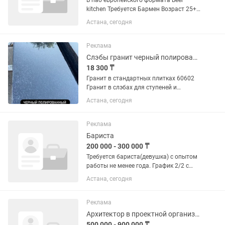
В паб европейского формата Beer
kitchen Требуется Бармен Возраст 25+
С опытом работы от 1 года Знание
Астана, сегодня
алкогольных напитков, коктейлей
Чистоплотный , без вредных привычек
📆 График: 2/2, с 11:30 до...
Реклама
Слэбы гранит черный полированный и термообработанный
18 300 ₸
Гранит в стандартных плитках 60602
Гранит в слэбах для ступеней и
изделий 18060, 24060 есть в толщине 2
Астана, сегодня
и 3 см Цена: от 18.300 тг за м2
Реклама
Бариста
200 000 - 300 000 ₸
Требуется бариста(девушка) с опытом
работы не менее года. График 2/2 с
7:30 до 21:00 Выход 10к тг 5% от
Астана, сегодня
продаж ежедневно Такси 1.000
ежедневно Адрес Фариза Онгарсынова
8/1 Oneday coffee Мини...
Реклама
Архитектор в проектной организации
500 000 - 900 000 ₸