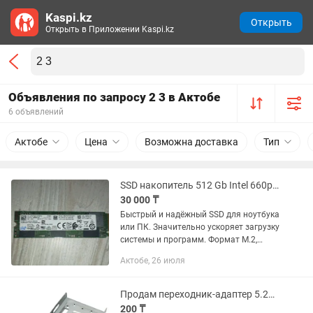
Kaspi.kz
Открыть
Открыть в Приложении Kaspi.kz
Объявления по запросу 2 3 в Актобе
6 объявлений
Актобе
Цена
Возможна доставка
Тип
SSD накопитель 512 Gb Intel 660p Series, M.2, PCIe 3.0
30 000 ₸
Быстрый и надёжный SSD для ноутбука
или ПК. Значительно ускоряет загрузку
системы и программ. Формат M.2,
интерфейс PCIe 3.0. Полностью
Актобе, 26 июля
рабочий, отличный вариант для
апгрейда. 🚀
Продам переходник-адаптер 5.25 на 3.5 и 2.5 (DLA-525)
200 ₸