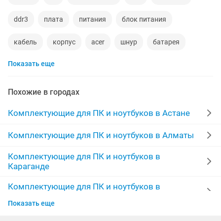
ddr3
плата
питания
блок питания
кабель
корпус
acer
шнур
батарея
Показать еще
новые аккумулятор
адаптер
жесткий диск
вентиляторы
ddr
amd
asus 8
geforce
Похожие в городах
в цен
core i5
ddr5
конвертер
кулер
Комплектующие для ПК и ноутбуков в Астане
аккумулятор
8gb
клавиатура
Комплектующие для ПК и ноутбуков в Алматы
Комплектующие для ПК и ноутбуков в
оперативная память ddr4
модули
rtx
Караганде
Комплектующие для ПК и ноутбуков в
Шымкенте
Показать еще
Комплектующие для ПК и ноутбуков в Актау