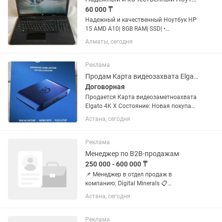
60 000 ₸
Надежный и качественный Ноутбук HP
15 AMD A10| 8GB RAM| SSD| •
Характеристики | Процессор: AMD A10-
Алматы, сегодня
5745M 2.10Ghz | Память: ОЗУ/8 ГБ,
SSD/120 ГБ | Видеокарта: AMD Radeon
Graphics | Экран: 15.6...
Реклама
Продам Карта видеозахвата Elgato 4K X
Договорная
Продается Карта видеозаметноахвата
Elgato 4K X Состояние: Новая покупали
27.07.2026 года. Elgato 4K X — Внешняя
Астана, сегодня
карта захвата нового поколения Elgato
4K X представляет собой компактное
устройство для...
Реклама
Менеджер по B2B-продажам
250 000 - 600 000 ₸
📌 Менеджер в отдел продаж в
компанию: Digital Minerals 📋
Обязанности: – Холодный обзвон
Астана, сегодня
компаний-поставщиков (крупные и
средние компании) – Презентация
преимуществ нашего маркетплейса по
Реклама