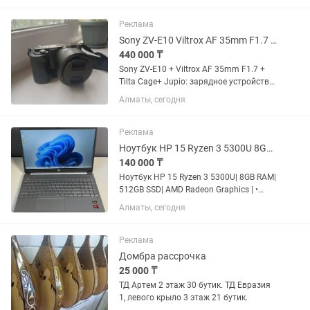
Реклама
Sony ZV-E10 Viltrox AF 35mm F1.7 Tilta Cage Jupio
440 000 ₸
Sony ZV-E10 + Viltrox AF 35mm F1.7 +
Tilta Cage+ Jupio: зарядное устройство
USB на 2 аккумулятора + 2
Алматы, сегодня
аккумулятора Продаю практически
новый комплект для фото- и
видеосъёмки. Использовался всего 3...
Реклама
Ноутбук HP 15 Ryzen 3 5300U 8GB RAM 512GB SSD AMD Radeon Graphics
140 000 ₸
Ноутбук HP 15 Ryzen 3 5300U| 8GB RAM|
512GB SSD| AMD Radeon Graphics | •
Характеристики | Процессор: AMD
Алматы, сегодня
RYZEN 3 5300U 2.60Ghz | Память:
ОЗУ/8 ГБ, SSD/512 ГБ | Экран: 15.6"
1920x1080 | AMD Radeon...
Реклама
Домбра рассрочка
25 000 ₸
ТД Артем 2 этаж 30 бутик. ТД Евразия
1, левого крыло 3 этаж 21 бутик.