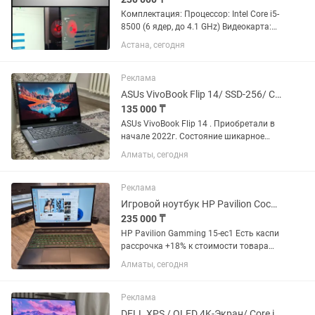
Комплектация: Процессор: Intel Core i5-
8500 (6 ядер, до 4.1 GHz) Видеокарта:
GTX 1650 Super 4GB GDDR5 ОЗУ: 16 GB
Астана, сегодня
DDR4 2400 MHz Материнская плата:
ASRock B360M SSD M.2 240 GB Kingston
HDD 500 GB...
Реклама
ASUs VivoBook Flip 14/ SSD-256/ Сенсорный / intel
135 000 ₸
ASUs VivoBook Flip 14 . Приобретали в
начале 2022г. Состояние шикарное
Есть мелкие царапинки на верхней
Алматы, сегодня
крышке .. Остальное все в идеале
14:Дюймовый Full HD Экран
(Сенсорный ) разворот 360...
Реклама
Игровой ноутбук HP Pavilion Состоя хорошее
235 000 ₸
HP Pavilion Gamming 15-ec1 Есть каспи
рассрочка +18% к стоимости товара
Доки на компанию Такой аналог новый
Алматы, сегодня
стоит от 450 тыс Плюсы: + Работает
шустро и программы загружает
быстро за счет SSD +...
Реклама
DELL XPS / OLED 4K-Экран/ Core i9-12/ Озу-32/ RTX/ Сенсорный