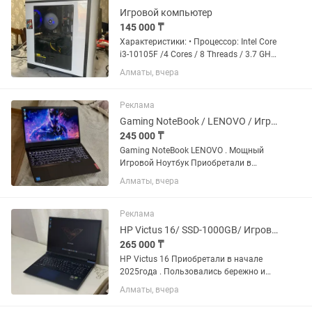
Игровой компьютер
145 000 ₸
Характеристики: • Процессор: Intel Core
i3-10105F /4 Cores / 8 Threads / 3.7 GHz
• Материнская карта: ASRock H410-HVS
Алматы, вчера
• ОЗУ: 16GB • Видеокарта: RX 570 4GB
GDDR5 • HDD: 1 TB • SSD: 465 GB
Хорошо...
Реклама
Gaming NoteBook / LENOVO / Игровой / 120Герц Экран/ RTX
245 000 ₸
Gaming NoteBook LENOVO . Мощный
Игровой Ноутбук Приобретали в
начале 2025года . 120Герц Экран 15,6
Алматы, вчера
Дюймов Full HD 11th Gen intel(R)
Core(TM) i5-11300H 3.10Ghz ОЗУ:8GB/
SSD:512GB Nvidia GeForce...
Реклама
HP Victus 16/ SSD-1000GB/ Игровой ТОП/ Ноутбук Gaming
265 000 ₸
HP Victus 16 Приобретали в начале
2025года . Пользовались бережно и
аккуратно. Состояние ноутбука
Алматы, вчера
отличное Игровой ТОП. 16:Дюймовый
Full HD Экран 144Герц 6-Ядерный ,12-