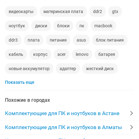
видеокарты
материнская плата
ddr2
gtx
ноутбук
диски
блоки
пк
macbook
ddr3
плата
питания
asus
блок питания
кабель
корпус
acer
lenovo
батарея
новые аккумулятор
адаптер
жесткий диск
Показать еще
2 gb
вентиляторы
дисплей
ddr
amd
оперативная память
ноутбук hp
geforce
ddr4
Похожие в городах
в цен
core i5
кулер
аккумулятор
Комплектующие для ПК и ноутбуков в Астане
клавиатура
оперативная память ddr4
модули
Комплектующие для ПК и ноутбуков в Алматы