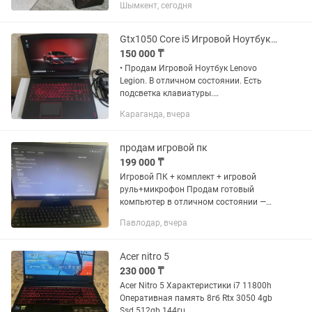
Шымкент, сегодня
6 ядер/6 потоков Материнская плата
ASRock...
Gtx1050 Core i5 Игровой Ноутбук Lenovo Legion Леново Легион
150 000 ₸
• Продам Игровой Ноутбук Lenovo
Legion. В отличном состоянии. Есть
подсветка клавиатуры.
Характеристики ноутбука: • Процессор:
Караганда, вчера
Intel Core i5-7300HQ • Видеокарта: 1.
Дискретная Nvidia Geforce GTX...
продам игровой пк
199 000 ₸
Игровой ПК + комплект + игровой
руль+микрофон Продам готовый
компьютер в отличном состоянии —
полностью рабочий, все проверено!
Павлодар, вчера
Подойдет для игр, работы и учебы.
Характеристики: • Процессор: AMD...
Acer nitro 5
230 000 ₸
Acer Nitro 5 Характеристики i7 11800h
Оперативная память 8гб Rtx 3050 4gb
Ssd 512gb 144гц