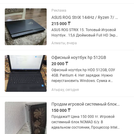
отличное . 144Герц Экран 6-Ядерный
,12-Поточный Процессор 11th Gen...
Реклама
ASUS ROG StriX 144Hz / Ryzen 7/ ОЗУ-16/Игровой Ноутбук
215 000 ₸
ASUS ROG STRIX 15. Топовый Игровой
Ноутбук . 15,6 Дюймовый Full HD Экран
, 144Герц . Мощный Ноутбук ,
Алматы, вчера
приобретали в начале 2023года ,
пользовались бережно и аккуратно,
Состояние Отличное ....
Офисный ноутбук hp 512GB
20 000 ₸
Офисный ноутбук hp HDD 512GB, ОЗУ
4GB. Pentium 4. Нет зарядки. Нужно
переустановить Windows. Сумка и
мышка есть
Атырау, сегодня
Продам игровой системный блок NOMAD (i5)
150 000 ₸
Продажа!!! Цена 150 000 тг. Игровой
системный блок NOMAD б/у. В
идеальном состоянии, Процессор Intel
CORE i5 9400F 2.90 GHz Boost 4.10 Ghz