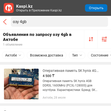
Kaspi.kz
Открыть
Открыть в Приложении Kaspi.kz
Объявления по запросу озу 4gb в
Актобе
1 объявление
Актобе
Возможна доставка
Тип
Состояние
Оперативная память SK hynix 4GB DDR3L 1600MHz (PC3L-12800S) для ноутбука.
4 500 ₸
Оперативная память SK hynix 4GB
DDR3L 1600MHz (PC3L-12800S) для
ноутбука. Характеристики: Бренд: SK
hynix Объем: 4 ГБ Тип памяти: DDR3L
Актобе, 28 июля
SO-DIMM Частота: 1600 МГц (PC3L-
12800S) Модель:...