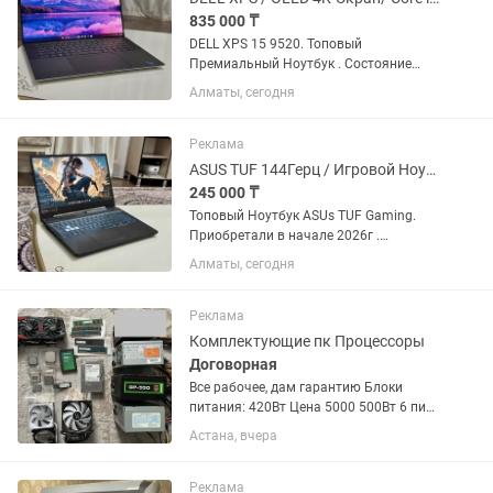
835 000 ₸
DELL XPS 15 9520. Топовый
Премиальный Ноутбук . Состояние
Отличное . Самая Максимальная
Алматы, сегодня
комплектация . Универсальный-
подойдет под любые задачи Потянет
все топовые программы и игры . 15,6...
Реклама
ASUS TUF 144Герц / Игровой Ноутбук/ Озу-16/ RTX
245 000 ₸
Топовый Ноутбук ASUs TUF Gaming.
Приобретали в начале 2026г .
Пользовались бережно и аккуратно
Алматы, сегодня
Состояние Идеальное . 15,6 Дюймовый
Full HD Экран 144Герц 6-Ядерный ,12-
Поточный Процессор AMD...
Реклама
Комплектующие пк Процессоры
Договорная
Все рабочее, дам гарантию Блоки
питания: 420Вт Цена 5000 500Вт 6 пин.
Цена 7000 550Вт Gamemax GP-550 6+2
Астана, вчера
6+2 пин Цена 15000 Корпус
компьютера Цена 500 за один корпус
Накопители: mSATA SSD 32Gb...
Реклама