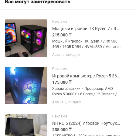
Вас могут заинтересовать
Реклама
Мощный игровой ПК Ryzen 7 / RX 580 4GB / 16GB DDR4 / NVMe SSD / Монитор
215 000 ₸
Мощный игровой ПК Ryzen 7 / RX 580
4GB / 16GB DDR4 / NVMe SSD / Монитор
Продам мощный игровой компьютер
Астана, сегодня
на 8 ядерном Ryzen 7 в комплекте с
монитором 23". Подходит для
современных игр, учебы,...
Реклама
Игровой компьютер / Ryzen 5 3600X / GTX 1650 SUPER 4GB / 16GB / SSD 1TB
175 000 ₸
Характеристики: • Процессор: AMD
Ryzen 5 3600X / 6 Cores / 12 Threads /
3.8 GHz - 4.4 GHz • Материнская карта:
Алматы, сегодня
Gigabyte A520M DS3H • ОЗУ: 16GB
(8GBx2) - DDR4 8GB 3200 MHz / Patriot
PSD48G320081 •...
Реклама
NITRO 5 (2024) Игровой Ноутбук/ RTX/ ОЗУ-16
235 000 ₸