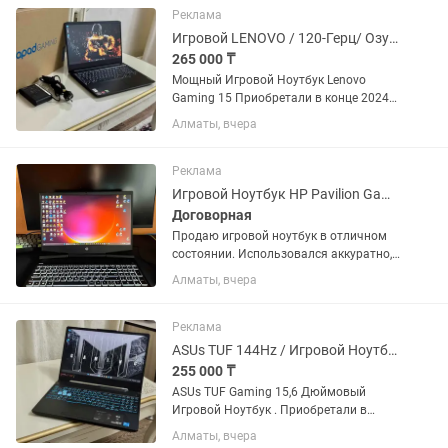
Поточный Процессор AMD...
Реклама
Игровой LENOVO / 120-Герц/ Озу-16/RTX-3050/ Gaming
265 000 ₸
Мощный Игровой Ноутбук Lenovo
Gaming 15 Приобретали в конце 2024г.
Пользовались бережно и аккуратно.
Алматы, вчера
Состояние Идеал . 120Герц Экран (15,6
Дюймов) 6-Ядерный ,12-Поточный
Процессор 3.30Ghz AMD...
Реклама
Игровой Ноутбук HP Pavilion Gaming 15-dk0xxx (16GB RAM /1TB SSD / GTX 1650)
Договорная
Продаю игровой ноутбук в отличном
состоянии. Использовался аккуратно,
без падений и повреждений.
Алматы, вчера
Характеристики: • Процессор: Intel Core
i5‑9300H (4 ядра / 8 потоков, до 4.1
GHz) • Видеокарта:...
Реклама
ASUs TUF 144Hz / Игровой Ноутбук/ 6-Ядер/ RTX-3050
255 000 ₸
ASUs TUF Gaming 15,6 Дюймовый
Игровой Ноутбук . Приобретали в
середине 2025года . Пользовались
Алматы, вчера
бережно и аккуратно Состояние