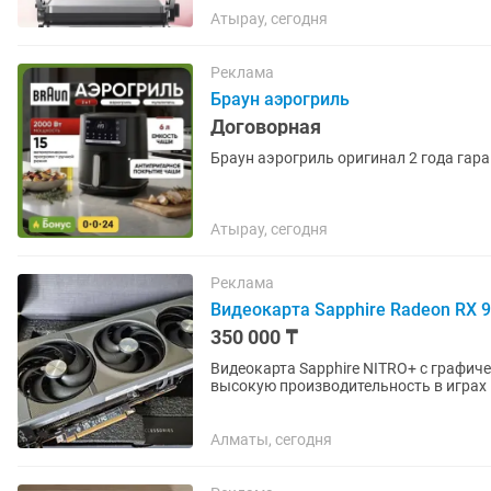
Атырау, сегодня
Реклама
Браун аэрогриль
Договорная
Браун аэрогриль оригинал 2 года гар
Атырау, сегодня
Реклама
Видеокарта Sapphire Radeon RX 
350 000 ₸
Видеокарта Sapphire NITRO+ с графи
высокую производительность в играх
достигает 2700 МГц в режиме Boost,...
Алматы, сегодня