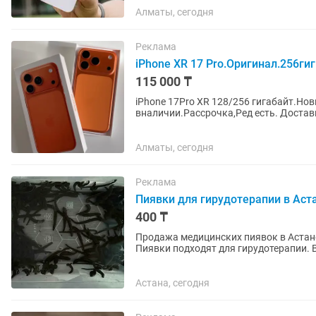
Алматы, сегодня
Реклама
iPhone XR 17 Pro.Оригинал.256гиг
115 000 ₸
iPhone 17Pro XR 128/256 гигабайт.Но
вналичии.Рассрочка,Ред есть. Доставка по Алматы быстро и бесплатно. Оплата при
получении. Доставка по Казахстану...
Алматы, сегодня
Реклама
Пиявки для гирудотерапии в Аст
400 ₸
Продажа медицинских пиявок в Астане
Пиявки подходят для гирудотерапии
поставки. Гарантия...
Астана, сегодня