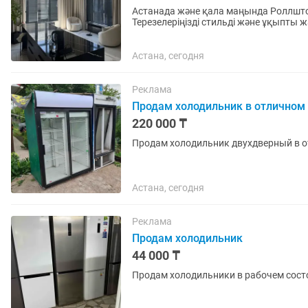
Астанада және қала маңында Роллшто
Терезелеріңізді стильді және ұқыпты жаңартамыз. Біз дайындаймы
Роллшторлар ✔️ День-Ночь...
Астана, сегодня
Реклама
Продам холодильник в отличном
220 000 ₸
Продам холодильник двухдверный в о
Астана, сегодня
Реклама
Продам холодильник
44 000 ₸
Продам холодильники в рабочем сост