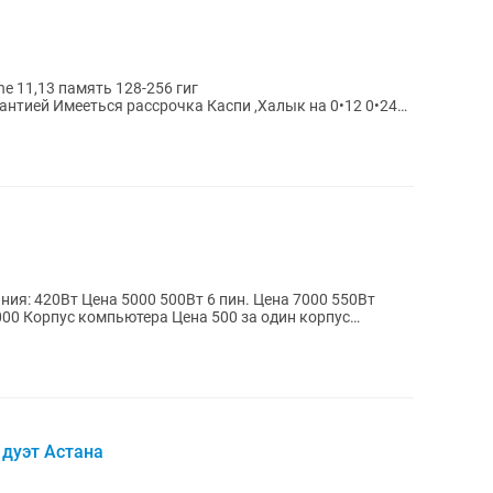
e 11,13 память 128-256 гиг
нтией Имееться рассрочка Каспи ,Халык на 0•12 0•24
ему Казахстану...
корпус
 дуэт Астана