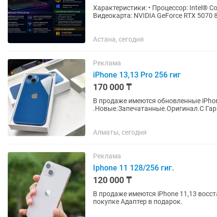
Характеристики: • Процессор: Intel®️ Cor
Видеокарта: NVIDIA GeForce RTX 5070 
Накопитель: SSD NVMe 1 ТБ...
Астана, сегодня
Реклама
iPhone 13,13 Pro 256 гиг
170 000 ₸
В продаже имеются обновленные iPhone
.Новые.Запечатанные.Оригинал.С Гара
месяца +15 % к сумме. Доставка по Все
Алматы, сегодня
Реклама
Iphone 11 128/256 гиг.
120 000 ₸
В продаже имеются iPhone 11,13 вос
покупке Адаптер в подарок.