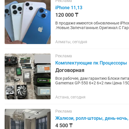
Реклама
iPhone 11,13
120 000 ₸
В продаже имеются обновленные iPhon
.Новые.Запечатанные.Оригинал.С Гара
месяца +15 % к сумме. Доставка по Вс
Алматы, сегодня
Реклама
Комплектующие пк Процессоры
Договорная
Все рабочее, дам гарантию Блоки питания: 420Вт Цена 5000 500Вт 6 пин. Цена 7000 550Вт
Gamemax GP-550 6+2 6+2 пин Цена 15000 Корпус компьютера Цена 500 за один 
Накопители: mSATA SSD 32Gb...
Астана, сегодня
Реклама
Жалюзи, ролл-шторы, день-ночь,
4 500 ₸