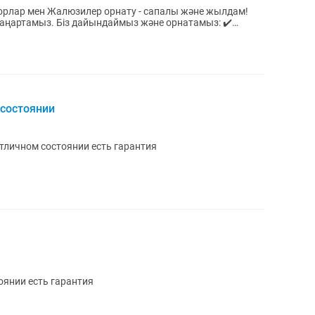
рлар мен Жалюзилер орнату - сапалы және жылдам!
з және орнатамыз: ✔️
 состоянии
тличном состоянии есть гарантия
оянии есть гарантия