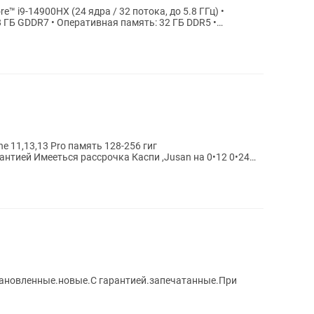
e™️ i9-14900HX (24 ядра / 32 потока, до 5.8 ГГц) •
8 ГБ GDDR7 • Оперативная память: 32 ГБ DDR5 •
 11,13,13 Pro память 128-256 гиг
нтией Имееться рассрочка Каспи ,Jusan на 0•12 0•24
му...
становленные.новые.С гарантией.запечатанные.При