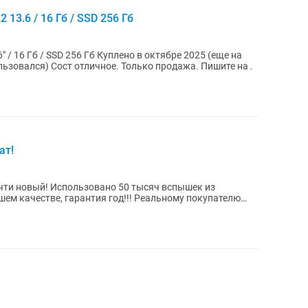
 13.6 / 16 Гб / SSD 256 Гб
Гб Куплено в октябре 2025 (еще на
гарантии) Батарея 100%, цикл 8 (не пользовался) Сост отличное. Только продажа. Пишите на .
ат!
чти новый! Использовано 50 тысяч вспышек из
шем качестве, гарантия год!!! Реальному покупателю