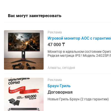
Вас могут заинтересовать
Реклама
Игровой монитор AOC с гарантие
47 000 ₸
Монитор в идеальном состоянии Оригинальный Проверенный годами бренд Безрамочный
Редкая матрица IPS ! Модель 24G2SP/BK Поверхность матовая Диагональ 24 дюйма Частота
165 герц ! Яркость...
Алматы, сегодня
Реклама
Браун Гриль
Договорная
Новые Гриль Браун (2 года гарантии)