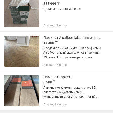
888 999 ₸
Продам ламинат 33 класс
Актобе, 31 июля
Ламинат Alsafloor (alsapan) елочка
17 400 ₸
Продам ламинат 12мм 33класс фирмы
Alsafloor английская елочка в наличии
23пачки. Есть вариант рассрочки
Актобе, 25 июля
Ламинат Таркетт
5 500 ₸
Ламинат от фирмы таркет ,класс 32,
влагостойкий,устойчивый к
истиранию,цвет светло коричневый
8мм,в наличии 7.7 кв м,и коричневый
Актобе, 17 июля
20,05кв м отдам по 5500 за кв
метр,есть каспи Ред, рассрочка