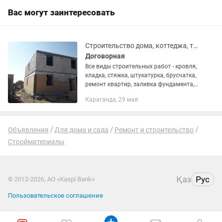
Вас могут заинтересовать
Строительство дома, коттеджа, таунхауса,ремонт под ключ, по дизайн проекту
Договорная
Все виды строительных работ - кровля,
кладка, стяжка, штукатурка, брусчатка,
ремонт квартир, заливка фундамента,
делаем ремонт квартир любой
Караганда, 29 мая
сложности, современным дизайном,
двойные потолки,...
Объявления
Для дома и сада
Ремонт и строительство
Стройматериалы
Қаз
Рус
© 2012-2026, АО «Kaspi Bank»
Пользовательское соглашение