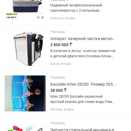
Надежный профессиональный
парогенератор с 2-литровым
бойлером, обеспечивающий мощную
Алматы, вчера
подачу сухого пара (2.5 бар) и
оснащенный утюгом с пробковой
ручкой. Он отлично подходит для
Реклама
домашнего...
Аппарат лазерной чистки металла от ржавчины, нагара и т.п. 2000 ватт
2 800 000 ₸
В наличии в Актау. -очистка элементов
и деталей двигателя (головка блока
цилиндров, колодцы, поршни, клапаны)
Актау, вчера
от ржавчины, нагара, копоти, масла;-
удаление копоти со стен и фасадов
зданий после...
Реклама
Бассейн Intex 28200. Размер 305. 305 . 76
38 000 ₸
Intex 28200 Бассейн каркасный
круглый клапан для слива воды Рем
комплект руководство по
Астана, вчера
эксплуатации размер 30530576
Реклама
Запчасти стиральной машинки в Атырау