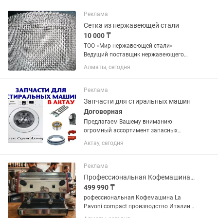
Реклама
Сетка из нержавеющей стали
10 000 ₸
ТОО «Мир нержавеющей стали»
Ведущий поставщик нержавеющего
металлопроката мировых
Алматы, сегодня
производителей на территории РК.
Основными критериями компании
является, качественная продукция и
Реклама
приемлемые цены. В...
Запчасти для стиральных машин
Договорная
Предлагаем Вашему вниманию
огромный ассортимент запасных
частей для стиральных машин с
Актау, сегодня
доставкой по г. Актау. У нас Вы можете
купить запчасти для стиральных
машин высокого качества. Запчасти
Реклама
для...
Профессиональная Кофемашина La Pavoni
499 990 ₸
рофессиональная Кофемашина La
Pavoni compact производство Италии,
состояние хорошее на холдеры новые