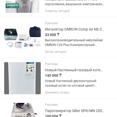
портативное, вакуумное электрическое
медицинское устройство,
Алматы, сегодня
предназначенное для удаления
различных жидкостей, газов и частиц
тканей из операционных ран и
Реклама
полостей во...
Ингалятор OMRON Comp Air NE-C28 Plus (NE-C28P-RU)
33 000 ₸
Высокопроизводительный небулайзер
OMRON C28 Plus Компрессорный
небулайзер Omron Comp Air NE-C28
Актау, сегодня
Plus является обновленной версией
популярной модели ингалятора Omron
Comp Air NE-C28. Корпус прибора...
Реклама
Новый Настенный газовый котел РоссTherm на 140 квадратов
145 000 ₸
Новый Настенный двухконтурный
газовый котёл по оптовой цене!!!
Общие характеристики Код товара:
Шымкент, вчера
152150983 Тип отопительного котла
газовый Принцип работы
классический Горелка газовая
Реклама
Количество...
Парогенератор Silter SPR/MN 2002 синий
100 000 ₸