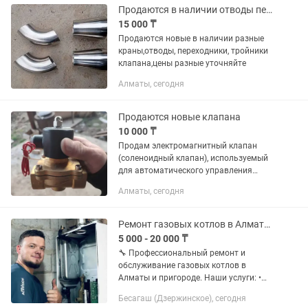
Продаются в наличии отводы переходники новые
15 000 ₸
Продаются новые в наличии разные
краны,отводы, переходники, тройники
клапана,цены разные уточняйте
Алматы, сегодня
Продаются новые клапана
10 000 ₸
Продам электромагнитный клапан
(соленоидный клапан), используемый
для автоматического управления
потоками жидкостей или газов.
Алматы, сегодня
Принцип действия: При подаче
электрического напряжения на
катушку...
Ремонт газовых котлов в Алматы Срочный выезд
5 000 - 20 000 ₸
🔧 Профессиональный ремонт и
обслуживание газовых котлов в
Алматы и пригороде. Наши услуги: •
Диагностика любых марок котлов •
Бесагаш (Дзержинское), сегодня
Чистка теплообменника и горелки •