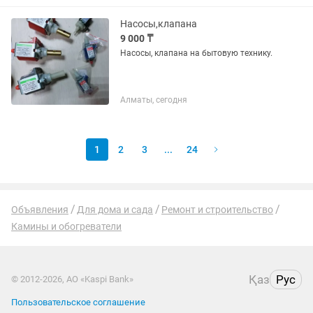
Устранение ошибок и поломок •
Замена...
Насосы,клапана
9 000 ₸
Насосы, клапана на бытовую технику.
Алматы, сегодня
1
2
3
...
24
Объявления
Для дома и сада
Ремонт и строительство
Камины и обогреватели
Қаз
Рус
© 2012-2026, АО «Kaspi Bank»
Пользовательское соглашение