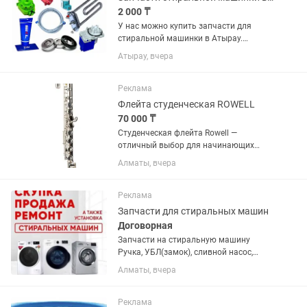
2 000 ₸
У нас можно купить запчасти для
стиральной машинки в Атырау.
Азаттык 123. С 14:00 до 18:00. Тэн
Атырау, вчера
стиральной машинки. Насос / помпа /
Прессостат / датчик давления воды /
КЭН / электромагнитный...
Реклама
Флейта студенческая ROWELL
70 000 ₸
Студенческая флейта Rowell —
отличный выбор для начинающих
музыкантов, сочетающий в себе
Алматы, вчера
надежность, удобство и приятный звук.
✨ Особенности: - ✅ Разборный корпус
— для удобства транспортировки и...
Реклама
Запчасти для стиральных машин
Договорная
Запчасти на стиральную машину
Ручка, УБЛ(замок), сливной насос,
щетки, подшипники, Тэн, клапан,
Алматы, вчера
барабан, плата управления, двигатель,
ремень, патрубки итд
Реклама