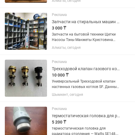
Алматы, сегодня
прокладки, всё в рабочем состоянии.
Цена окончательно без торга.
Основные...
Реклама
Запчасти на стиральных машин автомат
3 000 ₸
Запчасти на бытовой техники Щетки
Насосы Тэны Манжеты Крестовина
Клапаны Подшипники Сальники И.т.д
Алматы, сегодня
Реклама
Трехходовой клапан газового котла SF и др.
10 000 ₸
Универсальный Трехходовой клапан
настенных газовых котлов SF. Данные
клапана подходят и на газовые котлы
Шымкент, сегодня
других производителей.
Реклама
термостатическая головка для радиатора отопления Watts Industries SE148,
5 200 ₸
термостатическая головка для
радиатора отопления — Watts SE148,