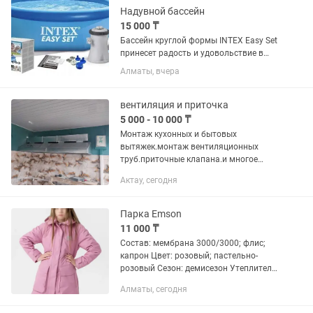
Надувной бассейн
15 000 ₸
Бассейн круглой формы INTEX Easy Set
принесет радость и удовольствие в
жаркие летние дни вам и вашей семье.
Алматы, вчера
"Easy Set" - серия бассейнов, которые
устанавливаются быстро и без
применения каких-либо...
вентиляция и приточка
5 000 - 10 000 ₸
Монтаж кухонных и бытовых
вытяжек.монтаж вентиляционных
труб.приточные клапана.и многое
другое.гарантия качества! материал в
Актау, сегодня
наличии!
Парка Emson
11 000 ₸
Состав: мембрана 3000/3000; флис;
капрон Цвет: розовый; пастельно-
розовый Сезон: демисезон Утеплитель:
тексилон Температурный режим: от 0
Алматы, сегодня
до +10С Плотность синтетического
утеплителя: 100 г/кв.м Типы...