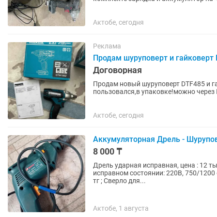
Актобе, сегодня
Реклама
Продам шуруповерт и гайковерт
Договорная
Продам новый шуруповерт DTF485 и га
пользовался,в упаковке!можно через 
Актобе, сегодня
Аккумуляторная Дрель - Шурупо
8 000 ₸
Дрель ударная исправная, цена : 12 т
исправном состоянии: 220В, 750/1200 о
тг ; Сверло для...
Актобе, 1 августа