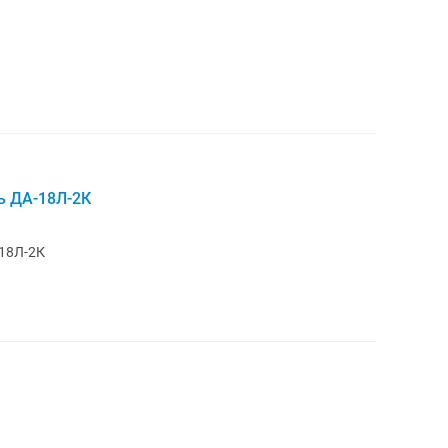
ь ДА-18Л-2К
18Л-2К