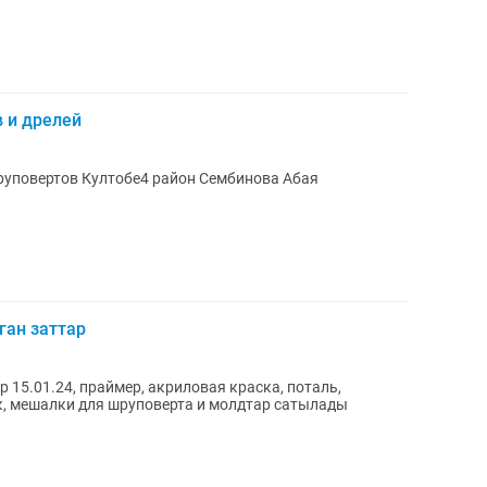
 и дрелей
шруповертов Култобе4 район Сембинова Абая
ган заттар
 15.01.24, праймер, акриловая краска, поталь,
к, мешалки для шруповерта и молдтар сатылады