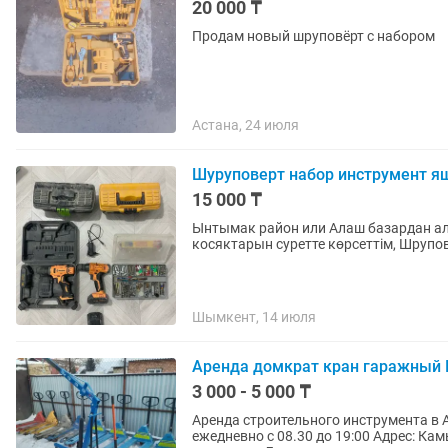
20 000 ₸
Продам новый шруповёрт с набором
Астана, 24 июля
Шуруповерт набор инструмент я
15 000 ₸
Ынтымак район или Алаш базардан алып кетсе
косяктарын 
Шымкент, 14 июля
Аренда домкрат кран гаражный 
3 000 - 5 000 ₸
Аренда строительного инструмента в Астане Центр Проката "АДЕМА" Р
ежедневно с 08.30 до 19:00 Адрес: Камысты 20/2 Наши преимущество Ин