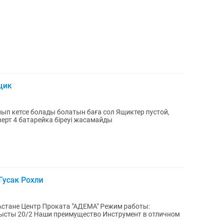
щик
 болады болатын баға сол Ящиктер пустой,
суретте көрсеттім, Шруповерт 4 батарейка біреуі жасамайды
Гусак Рохли
ежим работы:
струмент в отличном