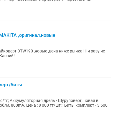
 MAKITA ,оригинал,новые
йковерт DTW190 ,новые ,цена ниже рынка! Ни разу не
Каспий!
верт/биты
ыс/тг; Аккумуляторная дрель - Шуруповерт, новая в
б/м, 800mA. Цена : 8 000 тг/шт; ; Биты комплект - 3 500