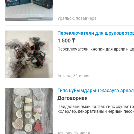
Уральск, позавчера
Переключатели для шруповертов
1 500 ₸
Переключатели, кнопки для дрели и 
Астана, 31 июля
Гипс буйымдарын жасауга арнал
Договорная
Пайдаланылмай калган гипс скульптор
колерлер, декоративный черный песо
Атырау, 29 июля