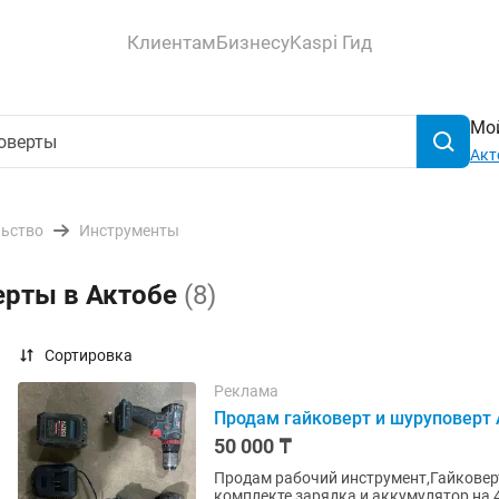
Клиентам
Бизнесу
Kaspi Гид
Мой
Акт
льство
Инструменты
ерты в Актобе
(8)
Сортировка
Реклама
Продам гайковерт и шуруповерт 
50 000 ₸
Продам рабочий инструмент,Гайковерт 
комплекте зарядка и аккумулятор на 