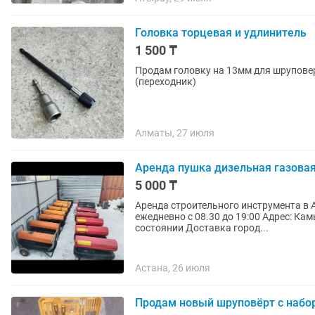
Головка торцевая и удлинитель
1 500 ₸
Продам головку на 13мм для шруповер
(переходник)
Алматы, 27 июля
Аренда пушка дизельная газова
5 000 ₸
Аренда строительного инструмента в Астане Центр Проката "АДЕМА" Р
ежедневно с 08.30 до 19:00 Адрес: Камысты 20/2 Наши преимущество Ин
состоянии Доставка город...
Астана, 26 июля
Продам новый шруповёрт с набо