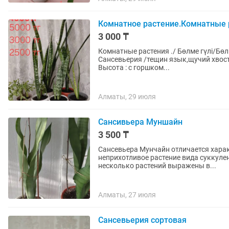
Комнатное растение.Комнатные 
3 000 ₸
Комнатные растения ./ Бөлме гүлі/Бөлме гү
Сансевьерия /тещин язык,щучий хвос
Высота : с горшком...
Алматы, 29 июля
Сансивьера Муншайн
3 500 ₸
Сансевьера Мунчайн отличается хара
неприхотливое растение вида суккулен
несколько растений выражены в...
Алматы, 27 июля
Сансевьерия сортовая