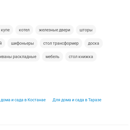
 купе
котел
железные двери
шторы
й
шифоньеры
стол трансформер
доска
иваны раскладные
мебель
стол книжка
 дома и сада в Костанае
Для дома и сада в Таразе