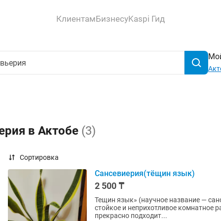
Клиентам
Бизнесу
Kaspi Гид
Мой
Акт
ерия в Актобе
(3)
Сортировка
Сансевиерия(тёщин язык)
2 500 ₸
Тещин язык» (научное название — санс
стойкое и неприхотливое комнатное р
прекрасно подходит...