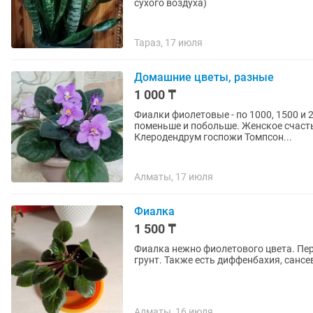
сухого воздуха)
Тараз, 17 июля
Домашние цветы, разные
1 000 ₸
Фиалки фиолетовые - по 1000, 1500 и 
поменьше и побольше. Женское счастье - 3500. Сингониум - 1000. Хлорофитум - 2500 .
Клеродендрум госпожи Томпсон...
Алматы, 17 июля
Фиалка
1 500 ₸
Фиалка нежно фиолетового цвета. Пер
грунт. Также есть диффенбахия, сансе
Алматы, 16 июля