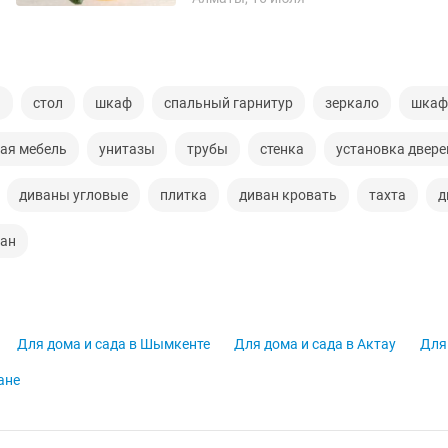
я
стол
шкаф
спальный гарнитур
зеркало
шкаф
ая мебель
унитазы
трубы
стенка
установка двере
диваны угловые
плитка
диван кровать
тахта
д
ван
Для дома и сада в Шымкенте
Для дома и сада в Актау
Для
ане