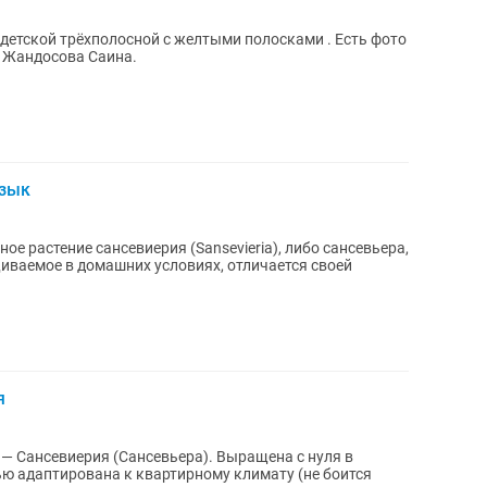
 детской трёхполосной с желтыми полосками . Есть фото
а Жандосова Саина.
язык
ое растение сансевиерия (Sansevieria), либо сансевьера,
щиваемое в домашних условиях, отличается своей
я
— Сансевиерия (Сансевьера). Выращена с нуля в
ю адаптирована к квартирному климату (не боится