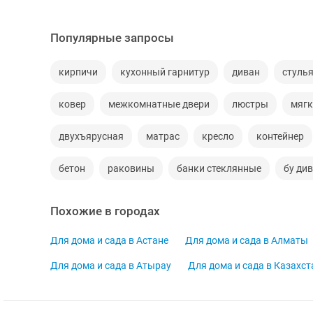
Популярные запросы
кирпичи
кухонный гарнитур
диван
стуль
ковер
межкомнатные двери
люстры
мягк
двухъярусная
матрас
кресло
контейнер
бетон
раковины
банки стеклянные
бу ди
Похожие в городах
Для дома и сада в Астане
Для дома и сада в Алматы
Для дома и сада в Атырау
Для дома и сада в Казахст