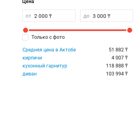
Цена
от
до
Только с фото
Средняя цена в Актобе
51 882 ₸
кирпичи
4 007 ₸
кухонный гарнитур
118 888 ₸
диван
103 994 ₸