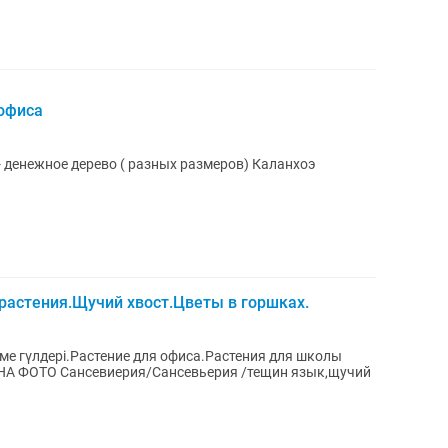
офиса
Сансевьерия , щучий хвост Толстянка - денежное дерево ( разных размеров) Каланхоэ
растения.Щучий хвост.Цветы в горшках.
лме гүлдері.Растение для офиса.Растения для школы
тещин язык,щучий