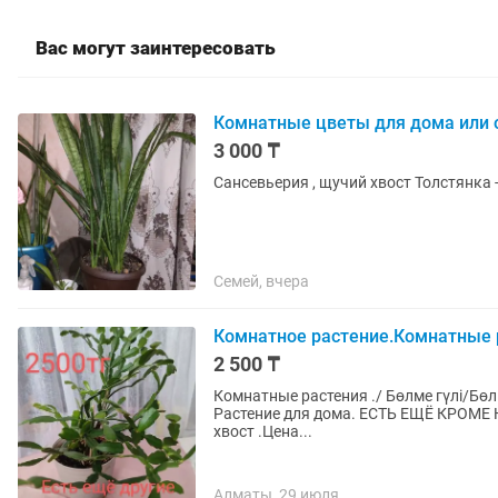
Вас могут заинтересовать
Комнатные цветы для дома или 
3 000 ₸
Семей, вчера
Комнатное растение.Комнатные 
2 500 ₸
Комнатные растения ./ Бөлме гүлі/Бө
Растение для дома. ЕСТЬ ЕЩЁ КРОМЕ НА ФОТО Сансевиерия/Сансевьерия /
хвост .Цена...
Алматы, 29 июля