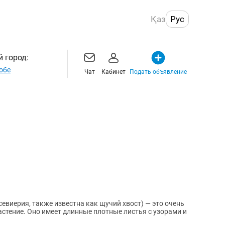
Қаз
Рус
 город:
обе
Чат
Кабинет
Подать объявление
евиерия, также известна как щучий хвост) — это очень
астение. Оно имеет длинные плотные листья с узорами и