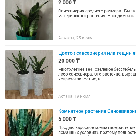
2 000 ₸
Сансевиерия среднего размера . Была
материнского растения. Находимся н
Алматы, 25 июля
Цветок сансевиерия или тещин 
20 000 ₸
Многолетнее вечнозеленое бесстебельн
либо сансевиера. Это растение, выра
неприхотливостью, и...
Астана, 19 июля
Комнатное растение Сансевиери
6 000 ₸
Продаю взрослое комнатное растение 
домашних условиях, поэтому полность