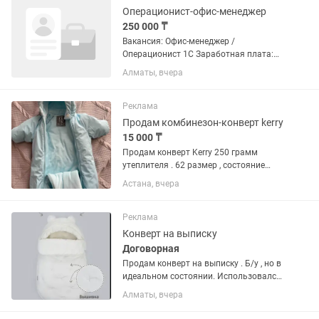
Операционист-офис-менеджер
250 000 ₸
Вакансия: Офис-менеджер /
Операционист 1С Заработная плата:
290 000 тенге (на период
Алматы, вчера
испытательного срока) Условия
работы: Официальное
трудоустройство. График работы: 5/2.
Реклама
Рабочее время: с...
Продам комбинезон-конверт kerry
15 000 ₸
Продам конверт Kerry 250 грамм
утеплителя . 62 размер , состояние
нового, надевали пару раз. Подойдет
Астана, вчера
на выписку , на зиму, холодную осень
Реклама
Конверт на выписку
Договорная
Продам конверт на выписку . Б/у , но в
идеальном состоянии. Использовался
всего в 1 месяц от рождения всего 3
Алматы, вчера
раза в коляске . В наборе сам конверт
из натурального меха овчины и кокон