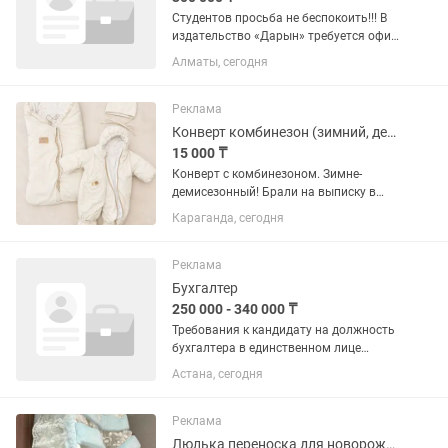
Студентов просьба не беспокоить!!! В
издательство «Дарын» требуется офис-
менеджер Обязанности: Выписка
Алматы, сегодня
счетов на оплату; Составление и
оформление договоров; Отправка книг
клиентам; ...
Реклама
Конверт комбинезон (зимний, демисезонный)
15 000 ₸
Конверт с комбинезоном. Зимне-
демисезонный! Брали на выписку в
декабре, весной носили без конверта!
Караганда, сегодня
Очень удобный, мягкий!брали на заказ
в Астане
Реклама
Бухгалтер
250 000 - 340 000 ₸
Требования к кандидату на должность
бухгалтера в единственном лице
Образование и опыт Высшее или
Астана, сегодня
среднее специальное образование по
направлениям: бухгалтерский учет и
аудит, финансы, экономика. ...
Реклама
Люлька переноска для новорожденного (новая, использовалась 1 раз)