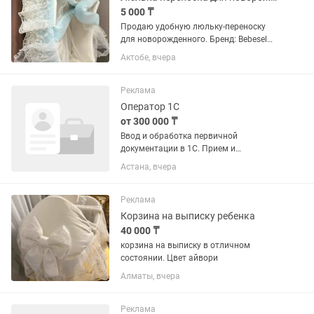
5 000 ₸
Продаю удобную люльку-переноску
для новорожденного. Бренд: Bebesel
Материал: 70% полиэстер, 30% хлопок
Актобе, вчера
Цвет: голубой с кружевом и
декоративной вышивкой Состояние:
новая, использовалась только 1 раз...
Реклама
Оператор 1С
от 300 000 ₸
Ввод и обработка первичной
документации в 1С. Прием и
оформление заказов. Выписка
Астана, вчера
накладных, счетов-фактур и
сопроводительных документов.
Контроль корректности остатков и цен.
Реклама
Работа с возвратами...
Корзина на выписку ребенка
40 000 ₸
корзина на выписку в отличном
состоянии. Цвет айвори
Алматы, вчера
Реклама