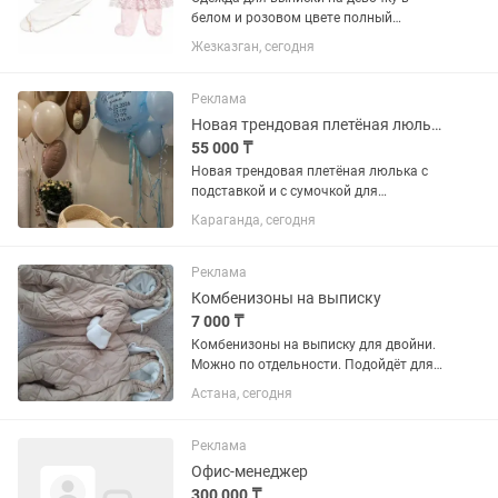
белом и розовом цвете полный
комплект одевали один раз на выписку
Жезказган, сегодня
и 40 дней два костюмчика за одну цену
Реклама
Новая трендовая плетёная люлька
55 000 ₸
Новая трендовая плетёная люлька с
подставкой и с сумочкой для
принадлежности малыша, очень
Караганда, сегодня
красиво смотрится на выписку и
удобно держать рядом малыша
Реклама
Комбенизоны на выписку
7 000 ₸
Комбенизоны на выписку для двойни.
Можно по отдельности. Подойдёт для
мальчиков и для девочек. Брали за
Астана, сегодня
16500 каждый. Отдам за 7000 за один.
Реклама
Офис-менеджер
300 000 ₸