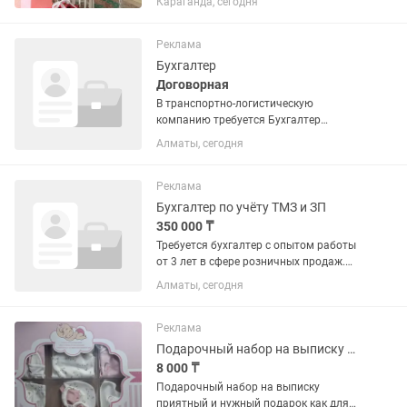
Караганда, сегодня
Увеличивается, есть маятник. В
комплекте 2 матраса Пишите в личные
сообщения
Реклама
Бухгалтер
Договорная
В транспортно-логистическую
компанию требуется Бухгалтер
(помощник) на первичную
Алматы, сегодня
документацию Каждый день наши
автовозы перевозят автомобили по
Казахстану и за его пределами. За
Реклама
каждым рейсом стоят...
Бухгалтер по учёту ТМЗ и ЗП
350 000 ₸
Требуется бухгалтер с опытом работы
от 3 лет в сфере розничных продаж.
Номенклатура товаров большая.
Алматы, сегодня
Необходимо вести бухгалтерский учет
магазин косметики, каспи магазин.
Оприходование товара,...
Реклама
Подарочный набор на выписку шапочка
8 000 ₸
Подарочный набор на выписку
приятный и нужный подарок как для