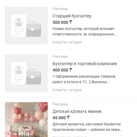
Реклама
Старший бухгалтер
500 000 ₸
Нужен бухгалтер, который возьмет
ответственность за операционную
деятельность компании. В подчинении
Алматы, сегодня
— 1 бухгалтер по реализации.
Обязанности: • Учет заработной платы
• Валютный контроль,...
Реклама
Бухгалтер в торговой компании
400 000 ₸
1.Оформление реализации товаров,
работ и услуги в 1С. 2.Выписка
электронных счетов-фактур (ЭСФ) и
Алматы, сегодня
контроль их регистрации.
3.Оформление накладных на отпуск
товаров, актов выполненных работ и
Реклама
других...
Детская кровать манеж
45 000 ₸
Детская кроватка, как новая Кроватка
практически новая — ребенок не лежал,
брали только для выписки и фото.