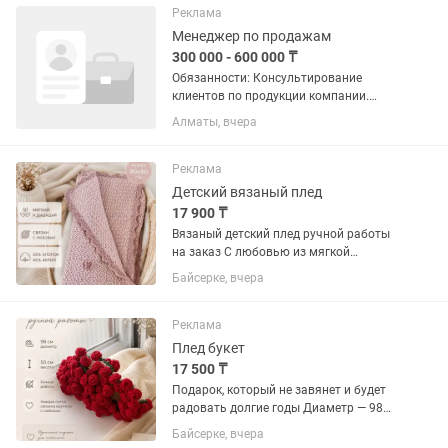
тёплый из...
Реклама
Менеджер по продажам
300 000 - 600 000 ₸
Обязанности: Консультирование
клиентов по продукции компании.
Прием и обработка входящих заявок.
Алматы, вчера
Подготовка коммерческих
предложений, счетов и договоров.
Работа в программе 1С: оформление
Реклама
заказов,...
Детский вязаный плед
17 900 ₸
Вязаный детский плед ручной работы
на заказ С любовью из мягкой
хлопковой пряжи. Нежный, приятный к
Байсерке, вчера
телу и уютный. Подойдет для выписки,
прогулок, коляски, кроватки и
фотосессий. Размер: 90×90...
Реклама
Плед букет
17 500 ₸
Подарок, который не завянет и будет
радовать долгие годы Диаметр — 98
см Высота букета — 50 см Состав: 55%
Байсерке, вчера
хлопок, 45% полиакрил Полностью