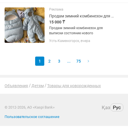
ручная работа Каждая петля связана
вручную с любовью и...
Реклама
Продам зимний комбинезон для выписки(комбинезон,кокон,шапка,шарф)
15 000 ₸
Продам зимний комбинезон для
выписки состояние нового
Усть-Каменогорск, вчера
1
2
3
...
75
Объявления
Детям
Товары для новорожденных
Қаз
Рус
© 2012-2026, АО «Kaspi Bank»
Пользовательское соглашение