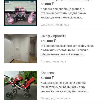
50 000 ₸
Коляска для двойни,(розовая) в
отличном состоянии,ездит очень
хорошо, в комплекте рюкзаки
,дождевик, москитная сетка,
Шымкент, позавчера
пользавились аккуратно, все
чистенько. Можно приехать
посмотреть.
Шкаф и кровати
150 000 ₸
🌸 Продается комплект детской мебели
в отличном состоянии 🌸 В связи с
обновлением детской комнаты
продаем: 🧸 Детский шкаф для одежды
Астана, позавчера
— вместительный, удобный, с полками
и отделением для вешалок....
Коляска
50 000 ₸
Коляска для погодок или двойни.
Меняются сиденья лицом к лицу,
спиной к спине, как удобно можно
поставить, или в одну сторону двое.
Павлодар, позавчера
Пользовались стабильно, очень
удобная? Спинки 4 положения.