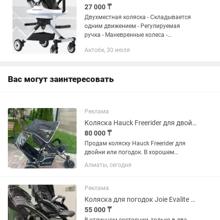
27 000 ₸
Двухместная коляска - Складывается
одним движением - Регулируемая
ручка - Маневренные колеса -
Встроенные ремни безопасности и
Актобе, 30 июля
поручень - Зонт для защиты от солнца
и дождя Стильный дизайн, комфорт и...
Вас могут заинтересовать
Реклама
Коляска Hauck Freerider для двойни или погодок
80 000 ₸
Продам коляску Hauck Freerider для
двойни или погодок. В хорошем
состоянии, удобная и маневренная.
Алматы, сегодня
Складывается компактно. В комплекте
2 прогулочных сиденья, автолюльки
нет. Цена 80000тг.
Реклама
Коляска для погодок Joie Evalite Duo
55 000 ₸