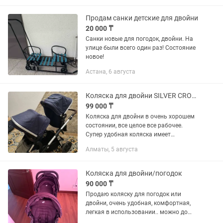
ширине всего 74 см она проходит в...
Продам санки детские для двойни
20 000 ₸
Санки новые для погодок, двойни. На
улице были всего один раз! Состояние
новое!
Астана, 6 августа
Коляска для двойни SILVER CROSS WAVE
99 000 ₸
Коляска для двойни в очень хорошем
состоянии, все целое все рабочее.
Супер удобная коляска имеет
множество вариаций посадки, удобно
Алматы, 5 августа
быстро собирается, очень
продуманная и очень качественная...
Коляска для двойни/погодок
90 000 ₸
Продаю коляску для погодок или
двойни, очень удобная, комфортная,
легкая в использовании.. можно до
борта самолета, она складывается как