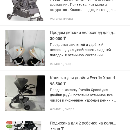
состоянии . Пользовались мало и
аккуратно . Коляска подходит как для
погодок так и двойни .
Астана, вчера
Продам детский велосипед для двойни/погодок
30 000 ₸
Продается стильный и удобный
велосипед для двойняшек или детей-
погодок. В отличном состоянии,
пользовались аккуратно. ✨
Алматы, вчера
Преимущества: Подходит для двух
детей. У каждого ребенка отдельное
удобное...
Коляска для двойни Everflo Xpand
98 500 ₸
Продаю коляску Evenflo Xpand для
двойни (б/у) Состояние отличное, все
чистое и ухоженное. Удобные ремни и
система безопасности – малышам
Алматы, вчера
комфортно и надежно. 3 положения
ручки, можно подстроить под...
Подножка для 2 ребенка на коляску
7 500 ₸