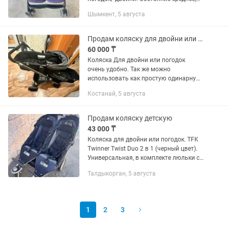
нужно постирать, все целое в рабочем
Шымкент, 5 августа
состоянии, снизу большой багажник
вместительный и...
Продам коляску для двойни или погодок
60 000 ₸
Коляска Для двойни или погодок
очень удобно. Так же можно
использовать как простую одинарную
коляску. В отличном состоянии.
Костанай, 5 августа
Продам коляску детскую
43 000 ₸
Коляска для двойни или погодок. TFK
Twinner Twist Duo 2 в 1 (черный цвет).
Универсальная, в комплекте люльки с
матрасами. Крепкая, надежная
Талдыкорган, 5 августа
конструкция. Ткань непромокаемая.
Удобна для частного дома....
1
2
3