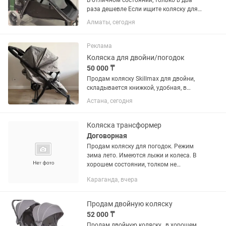
В отличном состоянии, только в два
раза дешевле Если ищите коляску для
погодок/двойни это определенно
Алматы, сегодня
лучшая! Великолепная коляска для
двух детей, самая легкая в своем
классе, идеально подошла для...
Реклама
Коляска для двойни/погодок
50 000 ₸
Продам коляску Skillmax для двойни,
складывается книжкой, удобная, в
комплекте сумка для мамы и накидки
Астана, сегодня
на ножки на зиму.
Коляска трансформер
Договорная
Продам коляску для погодок. Режим
зима лето. Имеются лыжи и колеса. В
хорошем состоянии, толком не
пользовались. Торг
Караганда, вчера
Продам двойную коляску
52 000 ₸
Продам двойную коляску , в хорошем