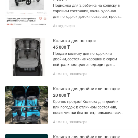
Подножка для 2 ребенка на коляску в
хорошем состоянии, очень удобная
для погодок и деток постарше , простое
крепление , не занимает много места
Актау, вчера
Коляска для погодок
45 000 ₸
Продам коляску для погодок или
двойни, состояние хорошее, в сером
нейтральном цвете подходит для
девочек и мальчиков.Продаю в связи с
Алматы, позавчера
тем что вырос ребенок))) Цена 45 тыс.
Цена в каспи 155 тыс.
Коляска для двойни или погодок
20 000 ₸
Срочно продам! Коляска для двойни
или погодок, в отличном состоянии,
после чистки без пятен, пользовались
не долго
Алматы, позавчера
Коляска для двойни или погодок