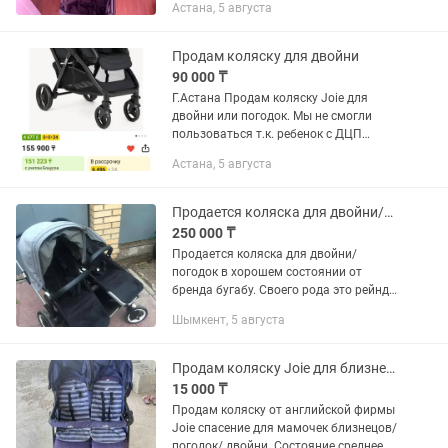
Астана, 5 августа
одна коляска... очень рекомендую.
Новая стоит 155 тыс
Продам коляску для двойни
90 000 ₸
Г.Астана Продам коляску Joie для
двойни или погодок. Мы не смогли
пользоваться т.к. ребенок с ДЦП
нужно специальную купить. В
Астана, 5 августа
отличном состоянии…Продам за 90
тыс.
Продается коляска для двойни/погодки
250 000 ₸
Продается коляска для двойни/
погодок в хорошем состоянии от
бренда бугабу. Своего рода это рейндж
ровер среди колясок)) отлично и по
Шымкент, 5 августа
асфальту и по бездорожью едет,
достаточно высокая, маневренная и...
Продам коляску Joie для близнецов/двойни/ погодок
15 000 ₸
Продам коляску от английской фирмы
Joie спасение для мамочек близнецов/
погодок/ двойни. Состояние среднее,