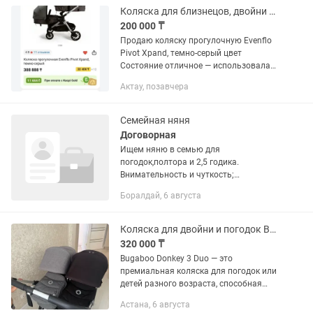
Коляска для близнецов, двойни или погодок
200 000 ₸
Продаю коляску прогулочную Evenflo
Pivot Xpand, темно-серый цвет
Состояние отличное — использовалась
аккуратно, бережно хранилась в
Актау, позавчера
квартире. Все механизмы работают
идеально, ткань чистая, без пятен...
Семейная няня
Договорная
Ищем няню в семью для
погодок,полтора и 2,5 годика.
Внимательность и чуткость;
Подтвержденный опыт в семьях или
Боралдай, 6 августа
детских учреждениях; Умение
действовать в экстренных ситуациях;
Любовь к детям и...
Коляска для двойни и погодок Bugaboo Donkey 3
320 000 ₸
Bugaboo Donkey 3 Duo — это
премиальная коляска для погодок или
детей разного возраста, способная
трансформироваться из одноместной
Астана, 6 августа
в двухместную за три клика. При