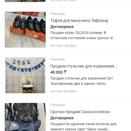
Актобе, сегодня
Реклама
Туфли для мальчика Тифланд
Договорная
Продам обувь 28,29,30 размер. В
отличном состоянии очень срочно 🚨
Натуральная кожа тифланд в коробке.
Актобе, сегодня
Реклама
Продам стульчик для кормления 2в1
40 000 ₸
Продам стульчик для кормления 2в1
Трансформер два в одном: легко
превращается в столик и стульчик
Актобе, сегодня
Удобный и устойчивый Чехол
водонепроницаемый, легко чистится
Изготовлен из экологичных...
Реклама
Срочно продам Санка коляска
Договорная
Продаются удобные санки коляска для
зимнего сезона Цвет тёмно синий