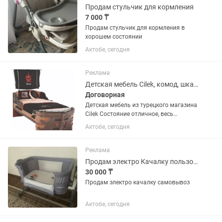
сочетаются с...
Продам стульчик для кормления
7 000 ₸
Продам стульчик для кормления в
хорошем состоянии
Актобе, сегодня
Реклама
Детская мебель Cilek, комод, шкаф, кровать
Договорная
Детская мебель из турецкого магазина
Cilek Состояние отличное, весь
комплект 350.000тг Ни где не
Актобе, сегодня
поцарапана, пользовались очень
аккуратно
Реклама
Продам электро Качалку пользовались четыре месяца
30 000 ₸
Продам электро качалку самовывоз
Актобе, сегодня