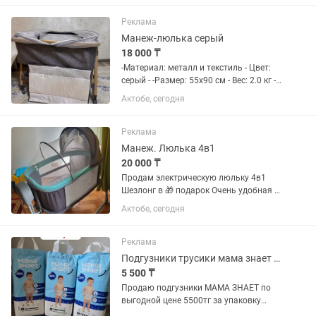
Регулировка высоты и наклона спинки
- подстраивается под потребности...
Реклама
Манеж-люлька серый
18 000 ₸
-Материал: металл и текстиль - Цвет:
серый - -Размер: 55х90 см - Вес: 2.0 кг -
Матрас в комплекте: да - Колеса: да,
Актобе, сегодня
что обеспечивает мобильность и
легкость перемещения
Реклама
Манеж. Люлька 4в1
20 000 ₸
Продам электрическую люльку 4в1
Шезлонг в 🎁 подарок Очень удобная и
многофункциональная модель: ✔️
Актобе, сегодня
Электро люлька ✔️ Кроватка ✔️ Манеж
✔️ Качалка Подходит с рождения. Есть
автоматическое...
Реклама
Подгузники трусики мама знает хл
5 500 ₸
Продаю подгузники МАМА ЗНАЕТ по
выгодной цене 5500тг за упаковку
размер только XL.