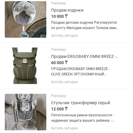
Реклама
Продам ходунки
10 000 ₸
Продам детские ходунки Регулируется
по росту Мелодии играют Толком ими
не пользовались Цена 10000 тысяч Не
Актобе, сегодня
звонить, только писать
Реклама
Продам ERGOBABY OMNI BREEZ - эргономичный кенгуру рюкзак
60 000 ₸
ПРОДАМ ERGOBABY OMNI BREEZE -
OLIVE GREEN ЭРГОНОМИЧНЫЙ
КЕНГУРУ РЮКЗАК. Omni™ Breeze
Актобе, сегодня
выводит воздухопроницаемость на
новый уровень. Omni™ Breeze №1 по
воздухообмену, благодаря сетчатой
Реклама
ткани...
Стульчик трансформер серый
12 000 ₸
Пятиточечные ремни безопасности -
надежная защита вашего ребенка. -
Складная конструкция - удобно
Актобе, сегодня
хранить и транспортировать. -