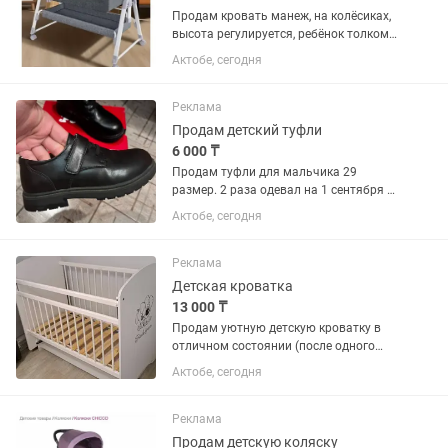
Продам кровать манеж, на колёсиках,
высота регулируется, ребёнок толком
не лежал, в подарок шезлонг и
Актобе, сегодня
развивающий коврик
Реклама
Продам детский туфли
6 000 ₸
Продам туфли для мальчика 29
размер. 2 раза одевал на 1 сентября и
больше не носит. Состояние отличное .
Актобе, сегодня
Чек все есть, покупала за 14990тг.
Отдам за символическую сумму
Реклама
Детская кроватка
13 000 ₸
Продам уютную детскую кроватку в
отличном состоянии (после одного
ребенка). Передняя стенка опускается,
Актобе, сегодня
маятник с возможностью фиксации,
вместительный закрытый ящик для
белья. В комплекте:...
Реклама
Продам детскую коляску