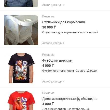
Состояние хорошее, в использовании
Актобе, сегодня
были аккуратно Ручка регулируется
назад и вперёд Удобная конструкция
для управления Комфортное...
Реклама
Стульчики для кормления
30 000 ₸
Стульчики для кормления почти новый
Актобе, сегодня
Реклама
Футболки детские
4 000 ₸
Футболки с логотипом , Самбо , Дзюдо,
Актобе, сегодня
Реклама
Детские спортивные футболки, с логотипом Самбо Дзюдо
4 000 ₸
Детские спортивные футболки. С