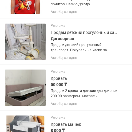
принтом Самбо Дзюдо
Актобе, сегодня
Реклама
Продам детский прогулочный самокат-беговел
Договорная
Продам детский прогулочный
транспорт. Покупали на каспи за
23000. Пользовались аккуратно.
Актобе, сегодня
Состояние хорошее. Управляет
взрослый, а так же ребенок сам
катается как на беговеле. Легко
Реклама
трансформировать...
Кровать
50 000 ₸
Продам 2 кровати детские для девочек
200-90 размером , матрас и
подъемным механизмом в хорошем
Актобе, сегодня
состояний
Реклама
Кровать манеж
8 000 ₸