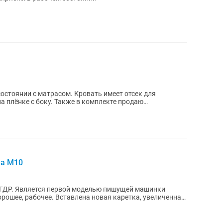
стоянии с матрасом. Кровать имеет отсек для
а плёнке с боку. Также в комплекте продаю
ma M10
ГДР. Является первой моделью пишущей машинки
орошее, рабочее. Вставлена новая каретка, увеличенная