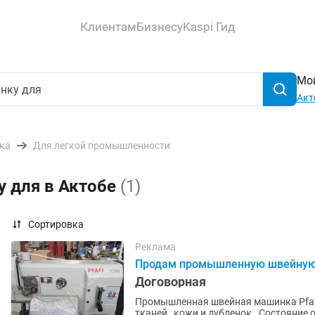
Клиентам
Бизнесу
Kaspi Гид
Мой
Акт
ика
Для легкой промышленности
у для в Актобе
(1)
Сортировка
Реклама
Продам промышленную швейную 
Договорная
Промышленная швейная машинка Pfaff
тканей , кожи и дубленок . Состояние 