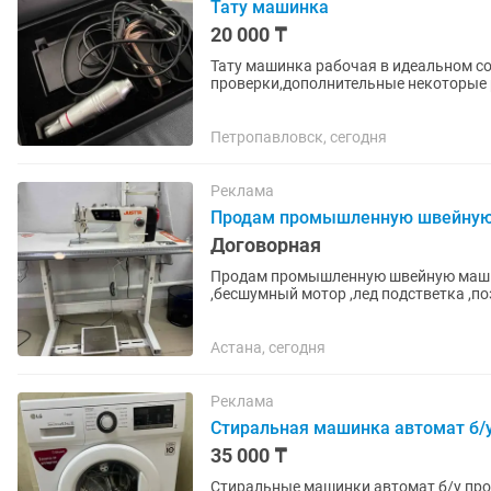
Тату машинка
20 000 ₸
Тату машинка рабочая в идеальном с
проверки,дополнительные некоторые 
Петропавловск, сегодня
Реклама
Продам промышленную швейну
Договорная
Продам промышленную швейную машин
,бесшумный мотор ,лед подстветка ,по
Астана, сегодня
Реклама
Стиральная машинка автомат б/
35 000 ₸
Стиральные машинки автомат б/у про