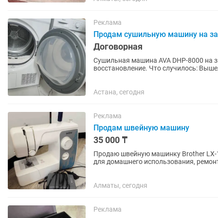
Реклама
Продам сушильную машину на за
Договорная
Сушильная машина AVA DHP-8000 на за
восстановление. Что случилось: Вышел из строя барабан, Что
крутит...
Астана, сегодня
Реклама
Продам швейную машину
35 000 ₸
Продаю швейную машинку Brother LX-
для домашнего использования, ремонт
Алматы, сегодня
Реклама