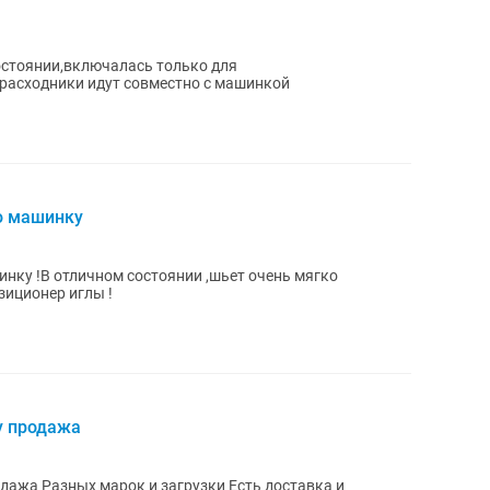
остоянии,включалась только для
расходники идут совместно с машинкой
ю машинку
ку !В отличном состоянии ,шьет очень мягко
зиционер иглы !
у продажа
дажа Разных марок и загрузки Есть доставка и