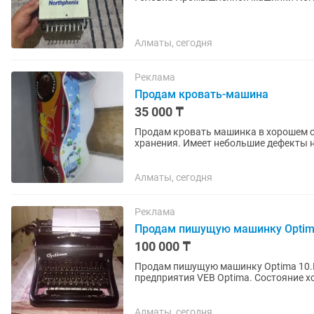
Алматы, сегодня
Реклама
Продам кровать-машина
35 000 ₸
Продам кровать машинка в хорошем со
хранения. Имеет небольшие дефекты н
ортопедический матрас детский.
Алматы, сегодня
Реклама
Продам пишущую машинку Opti
100 000 ₸
Продам пишущую машинку Optima 10.
предприятия VEB Optima. Состояние х
в длину. Для более подробного...
Алматы, сегодня