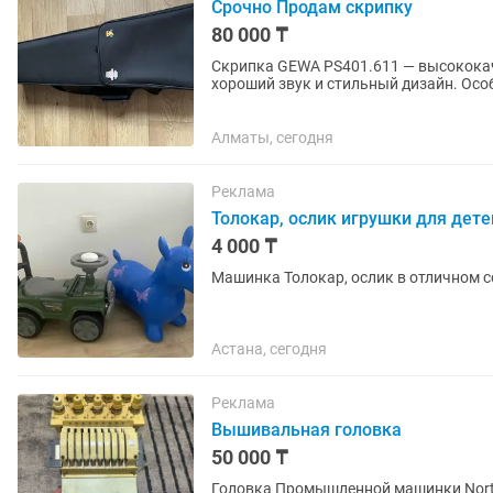
Срочно Продам скрипку
80 000 ₸
Скрипка GEWA PS401.611 — высокока
хороший звук и стильный дизайн. Осо
элегантный внешний...
Алматы, сегодня
Реклама
Толокар, ослик игрушки для дете
4 000 ₸
Машинка Толокар, ослик в отличном с
Астана, сегодня
Реклама
Вышивальная головка
50 000 ₸
Головка Промышленной машинки North