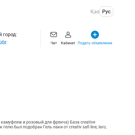
Қаз
Рус
 город:
обе
Чат
Кабинет
Подать объявление
фляж и розовый для френча) База creative
 лаки от creativ safi line, laro,