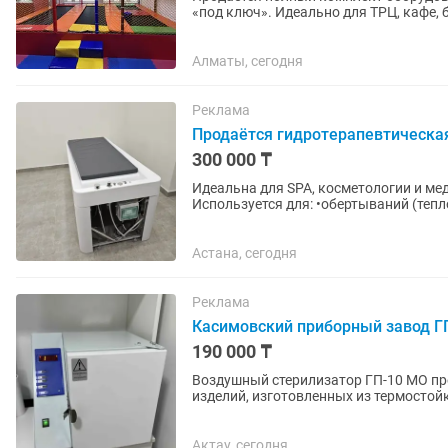
«под ключ». Идеально для ТРЦ, кафе, баз отдыха или
износостойкие,...
Алматы, сегодня
Реклама
Продаётся гидротерапевтическая
300 000 ₸
Идеальна для SPA, косметологии и медицины 🔥 С подогревом + встроенный ду
Используется для: •обертываний (теп
•промывания после...
Астана, сегодня
Реклама
Касимовский приборный завод Г
190 000 ₸
Воздушный стерилизатор ГП-10 МО пр
изделий, изготовленных из термостойк
силиконового каучука) -...
Актау, сегодня