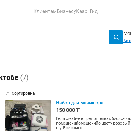
Клиентам
Бизнесу
Kaspi Гид
Мой
Акт
Актобе
(7)
Сортировка
Набор для маникюра
150 000 ₸
Гели creative в трех оттенках (молочка, каму
помещенийомещенийо цвету розовый к гелю был подобран Гель
oly. Все самые...