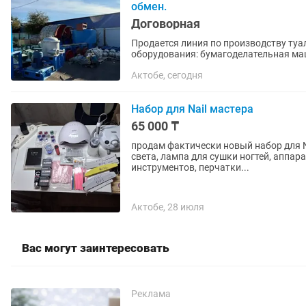
обмен.
Договорная
Продается линия по производству туалетной бум
оборудования: бумагоделательная машина 
техничасаасаасаеские...
Актобе, сегодня
Набор для Nail мастера
65 000 ₸
продам фактически новый набор для Na
света, лампа для сушки ногтей, аппар
инструментов, перчатки...
Актобе, 28 июля
Вас могут заинтересовать
Реклама