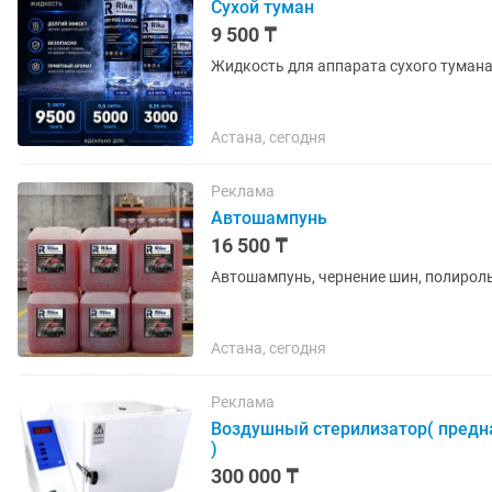
Сухой туман
9 500 ₸
Жидкость для аппарата сухого туман
Астана, сегодня
Реклама
Автошампунь
16 500 ₸
Автошампунь, чернение шин, полироль 
Астана, сегодня
Реклама
Воздушный стерилизатор( предн
)
300 000 ₸