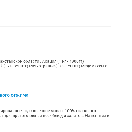
асти . Акация (1 кг - 4900тг)
 (1кг- 3500тг) Разнотравье (1кг- 3500тг) Медомиксы с
дного отжима
нированное подсолнечное масло. 100% холодного
т для приготовления всех блюд и салатов. Не пенятся и