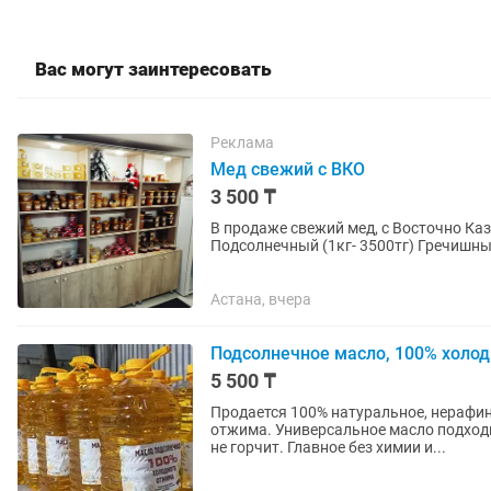
Вас могут заинтересовать
Реклама
Мед свежий с ВКО
3 500 ₸
В продаже свежий мед, с Восточно Казахстанской обл
Подсолнечный (1кг- 3500тг) Гречишный
соком облепихи (1кг...
Астана, вчера
Подсолнечное масло, 100% холо
5 500 ₸
Продается 100% натуральное, нерафи
отжима. Универсальное масло подходи
не горчит. Главное без химии и...