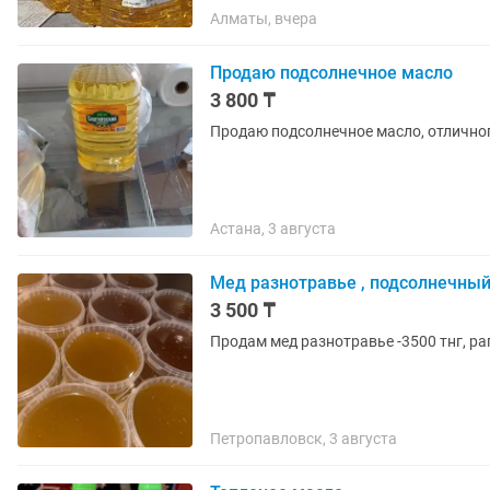
Алматы, вчера
Продаю подсолнечное масло
3 800 ₸
Продаю подсолнечное масло, отличного
Астана, 3 августа
Мед разнотравье , подсолнечный
3 500 ₸
Продам мед разнотравье -3500 тнг, ра
Петропавловск, 3 августа