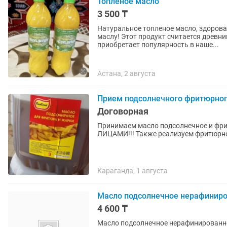
Топленое масло
3 500 ₸
Натуральное топленое масло, здоров
маслу! Этот продукт считается древним, используемый тысячелетиями который вновь
приобретает популярность в наше...
Астана, 2 августа
Прием подсолнечного фритюрног
Договорная
Принимаем масло подсолнечное и фри
ЛИЦАМИ!!! Также реализуем фритюрно
Караганда, 1 августа
Масло подсолнечное нерафиниро
4 600 ₸
Масло подсолнечное нерафинированн