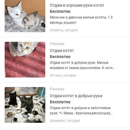
Отдам в хорошие руки котят
Бесплатно
Мальчик и девочка милые котята, 1.5
месяца, кушают
Алматы, сегодня
Реклама
Отдам котят
Бесплатно
Отдам котят в добрые руки. Милые
игривые от мамы крысоловки. К лотку
приучены, всеядны, с малых лет уже
Астана, сегодня
охотники) возможна доставка
Реклама
Отдам котят в добрые руки
Бесплатно
Отдам котят в добрые и заботливые
руки. 🐾 Мама - британка,вислоушка
Папа - домашний кот дворянской
Шымкент, сегодня
породы. Котята - 2 мальчика,на
первом фото,1 полосатый,один