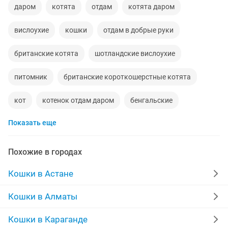
даром
котята
отдам
котята даром
вислоухие
кошки
отдам в добрые руки
британские котята
шотландские вислоухие
питомник
британские короткошерстные котята
кот
котенок отдам даром
бенгальские
Показать еще
вислоухие котята
бесплатно
котята бесплатно
британская короткошерстная
отдам бесплатно
Похожие в городах
золотая шиншилла
британские
отдам хорошие
Кошки в Астане
месяц
отдам добрые
черны
пород
Кошки в Алматы
котятки
друг
британские коты
рук
Кошки в Караганде