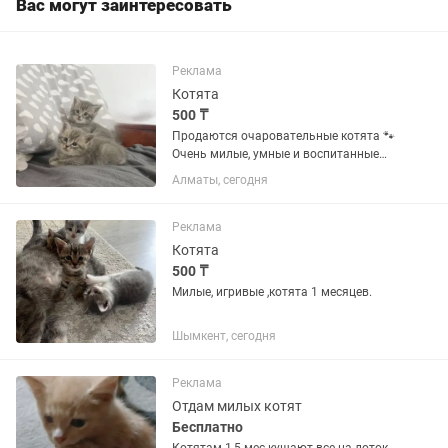
Вас могут заинтересовать
Реклама
Котята
500 ₸
Продаются очаровательные котята 🐾
Очень милые, умные и воспитанные
малыши ищут любящую семью!
Алматы, сегодня
Котята выросли в домашних условиях,
окружены заботой и вниманием,
поэтому отлично социализированы и...
Реклама
Котята
500 ₸
Милые, игривые ,котята 1 месяцев.
Шымкент, сегодня
Реклама
Отдам милых котят
Бесплатно