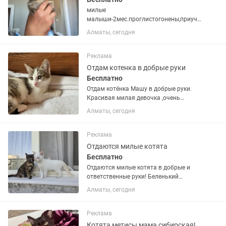
милые
малыши-2мес.проглистогонены,приуче
ны к лотку.игривые,ласковые. Кенсай
Алматы, сегодня
пишите на ,звоните.на сообщения не
отвечаю!!!
Реклама
Отдам котенка в добрые руки
Бесплатно
Отдам котёнка Машу в добрые руки.
Красивая милая девочка ,очень
ласковая, спокойная. Любит сидеть на
Алматы, сегодня
ручках. Ходит в лоточек. Характер
прекрасный. Пишите на
Реклама
Отдаются милые котята
Бесплатно
Отдаются милые котята в добрые и
ответственные руки! Беленький
мальчик с голубыми глазками
Алматы, сегодня
трехцветная кошечка окрас черепаший
.Кушают абсолютно всё!Лоток знают
на отлично.Подарят вам любовь и...
Реклама
Котята метисы,мама сибирская!