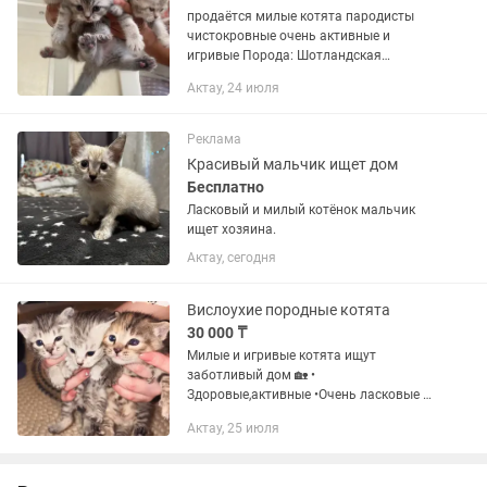
продаётся милые котята пародисты
чистокровные очень активные и
игривые Порода: Шотландская
Скоттиш-фолд Скоттиш-страйт Цена:
Актау, 24 июля
100k-120k тг Мысықтар сатылады Тек
алатын болсаңыз хабарласыңыз
Реклама
Красивый мальчик ищет дом
Бесплатно
Ласковый и милый котёнок мальчик
ищет хозяина.
Актау, сегодня
Вислоухие породные котята
30 000 ₸
Милые и игривые котята ищут
заботливый дом 🏡 •
Здоровые,активные •Очень ласковые и
любят внимание
Актау, 25 июля