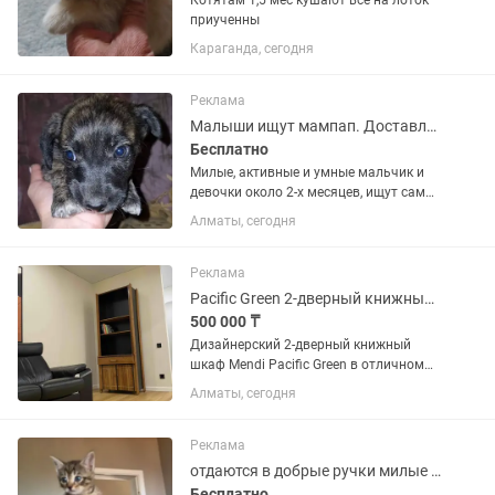
Котятам 1,5 мес кушают все на лоток
приученны
Караганда, сегодня
Реклама
Малыши ищут мампап. Доставлю.
Бесплатно
Милые, активные и умные мальчик и
девочки около 2-х месяцев, ищут самые
добрые и заботливые ручки. Будут
Алматы, сегодня
маленького роста.
Реклама
Pacific Green 2-дверный книжный шкаф коллекция Mendi / Vintage
500 000 ₸
Дизайнерский 2-дверный книжный
шкаф Mendi Pacific Green в отличном
состоянии / коллекционный предмет
Алматы, сегодня
интерьера Retail от 3500$ Размер
(ШГВ): 8105002100 Бренд: Pacific Green
Коллекция: MENDI...
Реклама
отдаются в добрые ручки милые мальчики-2мес
Бесплатно