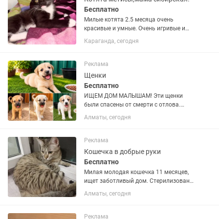
Бесплатно
Милые котята 2.5 месяца очень
красивые и умные. Очень игривые и
ласковые. Мама сибирская а папа
Караганда, сегодня
дворянин. Кушают все не
прихотливы.к лотку приучены. Чистые
домашние. Отдадим в добрые и
Реклама
порядочные...
Щенки
Бесплатно
ИЩЕМ ДОМ МАЛЫШАМ! Эти щенки
были спасены от смерти с отлова.
Теперь им очень нужны любящие
Алматы, сегодня
семьи Ласковые, милые и ждут своего
человека! Пишите на
Реклама
Кошечка в добрые руки
Бесплатно
Милая молодая кошечка 11 месяцев,
ищет заботливый дом. Стерилизована,
ходит в лоток, в еде не привередлива.
Алматы, сегодня
Игривая и ласковая.
Реклама