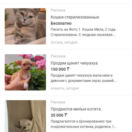
потомства Ищем: семью , Друга !
Подарят: Любовь Преданность
Реклама
Верность На...
Кошки стерилизованные
Бесплатно
Писать на Фото 1. Кошка Мила, 2 года.
Стерилизована. С людьми ласковая.
Помесь с шотландцем. Лоток отлично.
Астана, сегодня
Фото 2. Кошка Лола, 2 г.
Стерилизована, привита. Спокойная,
ласковая. Порода Русская...
Реклама
Продам щенят чихуахуа
150 000 ₸
Продам щенят чихуахуа мальчики и
девочки с документами окрас рыжий и
есть рыжий с белым, милые, любят
Алматы, сегодня
детей все вопросы в личку)
Реклама
Продаются милые котята
35 000 ₸
Предлагаются к бронированию три
очаровательных котенка, родились 14