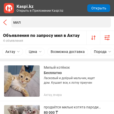
Kaspi.kz
Открыть
Открыть в Приложении Kaspi.kz
Объявления по запросу мил в Актау
4 объявления
Актау
Цена
Возможна доставка
Порода
Милый котёнок
Бесплатно
Ласковый и добрый мальчик, ищет
дом. Кушает все, к лотку приучен
Актау, вчера
продаётся милые котята пародисты 100k
80 000 ₸