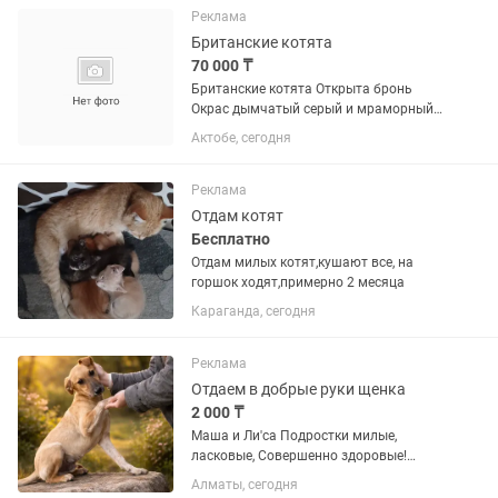
мальчик черный и девочка-
Реклама
трёхцветная...
Британские котята
70 000 ₸
Британские котята Открыта бронь
Окрас дымчатый серый и мраморный
Цена- 70 000 Отличная идея на
Актобе, сегодня
подарок близким, праздник, дарите
живые эмоции Самые красивые и
милые котята только у меня. Живые...
Реклама
Отдам котят
Бесплатно
Отдам милых котят,кушают все, на
горшок ходят,примерно 2 месяца
Караганда, сегодня
Реклама
Отдаем в добрые руки щенка
2 000 ₸
Маша и Ли'са Подростки милые,
ласковые, Совершенно здоровые!
Вакцинированы и обработаны
Алматы, сегодня
Стерилизованы Не будет не нужного