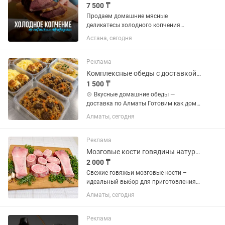
7 500 ₸
Продаем домашние мясные
деликатесы холодного копчения
премиум-качества. Готовим по
Астана, сегодня
классической технологии предков —
мясо медленно вялится в натуральном
дыму. За счет этого оно приобретает
Реклама
глубокий...
Комплексные обеды с доставкой Вкусно, сытно, недорого
1 500 ₸
🍲 Вкусные домашние обеды —
доставка по Алматы Готовим как дома
— с любовью и из свежих продуктов!
Алматы, сегодня
Каждый день новое меню: •4 вторых
блюда (мясо, курица, рыба, гарниры) •3
первых блюда •3 свежих...
Реклама
Мозговые кости говядины натуральный продукт
2 000 ₸
Свежие говяжьи мозговые кости –
идеальный выбор для приготовления
наваристого бульона, холодца и
Алматы, сегодня
мясных супов. Кости аккуратно
нарезаны, содержат натуральный
костный мозг, который придаёт
Реклама