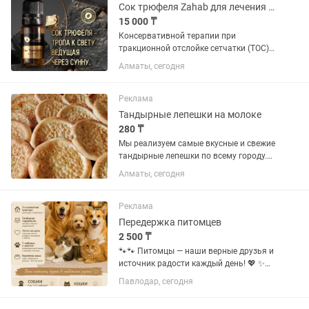
блюдам...
Сок трюфеля Zahab для лечения глаз
15 000 ₸
Консервативной терапии при
тракционной отслойке сетчатки (ТОС)
также сегодня не разработано. Но
Алматы, сегодня
ученые пробуют справляться с
заболеванием медикаментозными
методами, применяя препараты, не
Реклама
позволяющие...
Тандырные лепешки на молоке
280 ₸
Мы реализуем самые вкусные и свежие
тандырные лепешки по всему городу.
Хлеб выпекается в самых чистых
Алматы, сегодня
условиях, с соблюдением всех правил
и норм. В тандыре. Нам доверяют не
только в городе Алматы, но...
Реклама
Передержка питомцев
2 500 ₸
🐾🐾 Питомцы — наши верные друзья и
источник радости каждый день! 💖 ✨
Когда мы отправляемся в путешествие
Павлодар, сегодня
или уезжаем надолго, кто позаботится
о наших пушистых детях? ☕️ 🌿 Именно