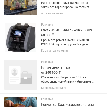
Изготовление полуфабрикатов на
заказ, все гарантированно свежее! ,
пельмени говяжьи изготовленные из
Астана, сегодня
мраморного мяса, пельмени, куриные
грудки+филе бедра без кожи для
людей ведущих здоровый образ...
Реклама
Счетные машины линейки DORS Fujitsu счетчики банкнот официальная гар-я
68 000 ₸
Прошивка ремонт Счетные машины
DORS 800 Fujitsu и другие Всегда в
наличии запчасти и свежие прошивки
Караганда, сегодня
Реклама
Няня-гувернантка
от 200 000 ₸
Обязанности: Возраст от 30 +, не
обременена семейными и бытовыми
вопросами Полный уход за ребёнком в
Кокшетау, сегодня
течение дня. Соблюдение режима дня
(сон, питание, прогулки). Кормление
ребёнка и поддержание...
Реклама
Копченка. Казахские деликатесы