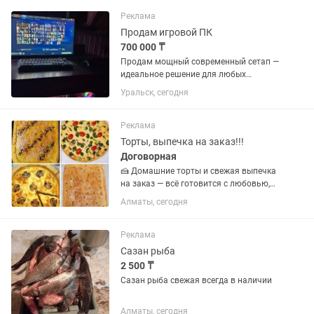
Реклама
Продам игровой ПК
700 000 ₸
Продам мощный современный сетап —
идеальное решение для любых
тяжелых игр на ультра-настройках
Уральск, сегодня
(Cyberpunk 2077, CS2, Dota 2, GTA V),
стриминга, монтажа видео и работы с
3D. Всё железо свежее,...
Реклама
Торты, выпечка на заказ!!!
Договорная
🍰 Домашние торты и свежая выпечка
на заказ — всё готовится с любовью,
только из качественных и свежих
Алматы, сегодня
продуктов. ✨ У нас вы найдете: 🎂
Торты на любой праздник 🥧 Сладкие и
мясные пироги 🥟...
Реклама
Сазан рыба
2 500 ₸
Сазан рыба свежая всегда в наличии
Алматы, сегодня