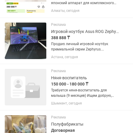
японский аппарат для комплексного
ухода за кожей лица в домашних
Алматы, сегодня
условиях. Устройство сочетает
технологии RF 1-4 МГц, EMS, DYHP, LED,
охлаждение и уход за зоной вокруг...
Реклама
Игровой ноутбук Asus ROG Zephyrus M16 [2021]
388 888 ₸
Продаю личный игровой ноутбук
премиальной серии Zephyrus.
Покупался в конце 2021 года.
Астана, сегодня
Последние два года практически не
использовался, так как перешел на
стационарный ПК. Ноутбук полностью
Реклама
обслужен,...
Няня-воспитатель
150 000 - 180 000 ₸
Требуется няня-воспитатель для
малыша (9 месяцев) Ищем добрую,
заботливую, активную и
Шымкент, сегодня
ответственную няню, которая искренне
любит детей и умеет заниматься их
ранним развитием. График...
Реклама
Полуфабрикаты
Договорная