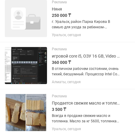
тут приходит на...
Реклама
Няня
250 000 ₸
г. Уральск, район Парка Кирова В
семью для ухода за ребенком-
девочкой нужна няня. Работа 3 суток
Уральск, сегодня
через 3. Возраст ребенка 8 месяцев
Свободное владением русским языком
обязательно. Готовность к...
Реклама
игровой core i5, ОЗУ 16 GB, Video 6 GB, SSD 2 TB, 15 игр, монитор 23
360 000 ₸
В отличном рабочем состоянии, очень
тихий, бесшумный. Процессор Intel Core
i5 2.9 GHz Видеокарта NVIDIA RTX 2060
Алматы, сегодня
GDDR6 6 GB, 192 bit, тянет любые игры
на высоких настройках Оперативная
память...
Реклама
Продается свежее масло и топленка
3 500 ₸
Всегда в продаже свежие масло и
топленка. Масло за кг 5600, топленка
литр 3500. Без всяких добавок
Уральск, сегодня
маргарина и тд. Отзывов многоооо