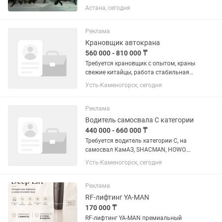
Оптом и в розницу. Пиявки подходят
Астана, сегодня
для гирудотерапии. Выращены на
сертифицированной биофабрике.
Прямые поставки. Гарантия...
Реклама
Крановщик автокрана
560 000 - 810 000 ₸
Требуется крановщик с опытом, краны
свежие китайцы, работа стабильная
зимой-летом
Усть-Каменогорск, сегодня
Реклама
Водитель самосвала С категории
440 000 - 660 000 ₸
Требуется водитель категории С, на
самосвал КамАЗ, SHACMAN, HOWO.
Работа в городе стабильная, зарплата
Усть-Каменогорск, сегодня
ежемесячно. Техника свежая, в
отличном состоянии Подробнее
звоните по указанному телефону .
Реклама
RF-лифтинг YA-MAN
170 000 ₸
RF-лифтинг YA-MAN премиальный