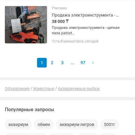
Реклама
Продажа электроинструмента - цепная пила patriot .
38 000 ₸
Продажа электроинструмента - цепная
пила patriot
ESP2016.СРОЧНО.Технические
Усть-Каменогорск, сегодня
характеристики по фотографии .
Продукция от производителя Patriot
отлично себя зарекомендовала . Пила
в полном комплекте ,...
1
2
3
...
97
Объявления
Животные
Аквариумные рыбки
Популярные запросы
аквариум
обмен
аквариум литров
500тг