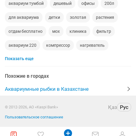
аквариум тумбой
дешевый
офисы
200л
для аквариума
детки
золотая
растения
отдам бесплатно
мох
клиника
фильтр
аквариум 220
компрессор
нагреватель
Показать еще
декорации
дорого рыбок
фильтр для аквариума
к 7
обогреватели
в клинику
грунт
Похожие в городах
отдаю добрые
тумбу
neon
яйцо
Аквариумные рыбки в Казахстане
аквариум 300л полный
декор
дороги
Қаз
Рус
© 2012-2026, АО «Kaspi Bank»
черепашка
морщины
усы
контейнера 40
Пользовательское соглашение
массаж
ролик