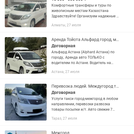
Комфортные трансферы и туры по
живописным местам Казахстана
Здравствуйте! Организуем надежные и
комфортные поездки для вас, вашей
Алматы, 27 июля
семьи, друзей и гостей города.
Автопарк в наличии: Toyota Alphard,...
Аренда Тойота Альфард город, межгород, трансфер (до 7 мест)
Договорная
Альфард Астана (Alphard Астана) по
городу,. Аренда авто ТОЛЬКО с
водителем по Астане. Водитель на
комфортном и стильном 7ми местном
Астана, 27 июля
Тойота Альфард (Vellfire) в отличном
состоянии. Большой экран 13...
Перевозка людей. Междугород такси. Минивэн. Перевозка товары
Договорная
Услуги такси город-межгород в любом
направлении, перевозки развозка
товары посылки и/т. Авто свежие 7
местный минивэн Toyota Alphard 2007г
Тараз, 27 июля
кожные салон 2 зонный климат-
контроль сиденье Трансформер...
Межгорд