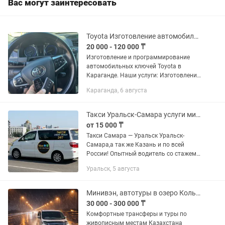
Вас могут заинтересовать
Toyota Изготовление автомобильных ключей
20 000 - 120 000 ₸
Изготовление и программирование
автомобильных ключей Toyota в
Караганде. Наши услуги: Изготовление
ключей при полной утере
Караганда, 6 августа
Изготовление дубликата ключа
Программирование смарт-ключей
(Smart Key) ...
Такси Уральск-Самара услуги минивэна
от 15 000 ₸
Такси Самара — Уральск Уральск-
Самара,а так же Казань и по всей
России! Опытный водитель со стажем
20 лет предлагает комфортные
Уральск, 5 августа
поездки по России и Казахстану. Toyota
Alphard — просторный салон,...
Минивэн, автотуры в озеро Кольсай, Чарынский каньон. Чимбулак, Медео. Алмар
30 000 - 300 000 ₸
Комфортные трансферы и туры по
живописным местам Казахстана