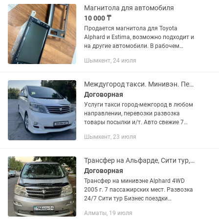
Магнитола для автомобиля
10 000 ₸
Продается магнитола для Toyota
Alphard и Estima, возможно подходит и
на другие автомобили. В рабочем
состоянии
Шымкент, 24 июля
Междугород такси. Минивэн. Перевозка людей. Перевозка товары.Гурузы
Договорная
Услуги такси город-межгород в любом
направлении, перевозки развозка
товары посылки и/т. Авто свежие 7
местный минивэн Toyota Alphard 2007г
Шымкент, 23 июля
кожные салон 2 зонный климат-
контроль сиденье Трансформер...
Трансфер на Альфарде, Сити тур, проводы Алаколь, Кольсай, Медеу, Алмарасан
Договорная
Трансфер на минивэне Alphard 4WD
2005 г. 7 пассажирских мест. Развозка
24/7 Сити тур Бизнес поездки
Туристические поездки Встреча в
Алматы, 19 июля
аэропорту Поездки по