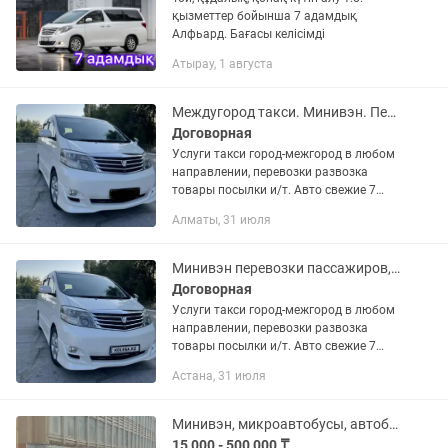
қызметтер бойынша 7 адамдық
Алфьард. Бағасы келісімді
Атырау, 1 августа
Междугород такси. Минивэн. Перевозка людей. Перевозка товар.
Договорная
Услуги такси город-межгород в любом
направлении, перевозки развозка
товары посылки и/т. Авто свежие 7
местный минивэн Toyota Alphard 2007г
Алматы, 31 июля
кожные салон 2 зонный климат-
контроль сиденье Трансформер...
Минивэн перевозки пассажиров, груз, развозка детей междугород такси,
Договорная
Услуги такси город-межгород в любом
направлении, перевозки развозка
товары посылки и/т. Авто свежие 7
местный минивэн Toyota Alphard 2007г
Астана, 31 июля
кожные салон 2 зонный климат-
контроль сиденье Трансформер...
Минивэн, микроавтобусы, автобусы. Пассажирские перевозки
15 000 - 500 000 ₸