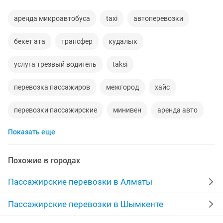
аренда микроавтобуса
taxi
автоперевозки
бекет ата
трансфер
кудалык
услуга трезвый водитель
taksi
перевозка пассажиров
межгород
хайс
перевозки пассажирские
минивен
аренда авто
Показать еще
водители
чунджа горячие
минивэн мест
услуги минивэна
с выездом
пассажирские
Похожие в городах
пассажирские услуги
аренда авто водителем
Пассажирские перевозки в Алматы
услуги перевозки
доставка
Пассажирские перевозки в Шымкенте