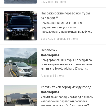
Шымкент, 16 июля
кожные салон 2 зонный климат-
контроль сиденье Трансформер...
Пассажирские перевозки, туры
от 10 000 ₸
Компания PREMIUM AUTO RENT
предлагает вам услуги по
пассажирским перевозкам в любую
точку Казахстана. Туры по Восточному
Усть-Каменогорск, 16 июля
Казахстану такие как в КАТОН-
КАРАГАЙ, ПАНТОЛИЦЕБНИЦА ЖАНАТ,
РИДДЕР. В нашем...
Перевозки
Договорная
Комфортабельные туры и поездки по
всем направлениям на премиальном
минивэне Toyota Alphard (7 мест)!
Планируете отдых, экскурсию или
Алматы, 15 июля
семейную поездку? Довезу вас с
максимальным комфортом...
Услуги такси город между городом
Договорная
Услуги такси город-межгород в любом
направлении, перевозки развозка
товары посылки и/т. Авто свежие 7