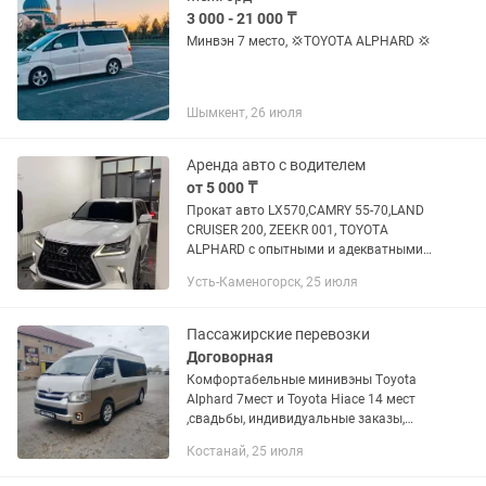
3 000 - 21 000 ₸
Минвэн 7 место, 💢TOYOTA ALPHARD 💢
Шымкент, 26 июля
Аренда авто с водителем
от 5 000 ₸
Прокат авто LX570,CAMRY 55-70,LAND
CRUISER 200, ZEEKR 001, TOYOTA
ALPHARD с опытными и адекватными
водителями. Деловые поездки, встречи
Усть-Каменогорск, 25 июля
из/в аэропорта. Выписка из роддома.
Кортеж свадьбы Звоните
Пассажирские перевозки
Договорная
Комфортабельные минивэны Тoyota
Alphard 7мест и Toyota Hiace 14 мест
,свадьбы, индивидуальные заказы,
город, межгород. РК. РФ вахты,
Костанай, 25 июля
свадьбы, чисто уютно тепло,встреча с
аэропорта Пакет документов,...