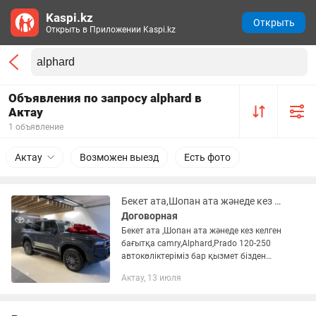
Kaspi.kz
Открыть
Открыть в Приложении Kaspi.kz
Объявления по запросу alphard в
Актау
1 объявление
Актау
Возможен выезд
Есть фото
Бекет ата,Шопан ата жәнеде кез келген бағытқа camry,Alphard,Prado 120-250
Договорная
Бекет ата ,Шопан ата жәнеде кез келген
бағытқа camry,Alphard,Prado 120-250
автокөліктеріміз бар қызмет бізден
қоңырау сізден
Актау, 13 июля