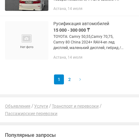
местный минивэн Toyota Alphard 2007г
Астана, 14 июля
кожные салон 2 зонный климат-
контроль сиденье Трансформер...
Русификация автомобилей
15 000 - 300 000 ₸
TOYOTA: Camry 50,55,Camry 70,75,
Camry 80 China 2024+ RAV4-en лед
дисплей, маленький дисплей, гибрид /
бензин) 2014-2022 года, Alphard -
Астана, 14 июля
(2021+), CH-R -(рест/дорест), Siena
Япония правый руль гибрид /...
1
2
Объявления
Услуги
Транспорт и перевозки
Пассажирские перевозки
Популярные запросы