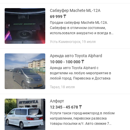
достопримечательностям: Чарынский
каньон...
Сабвуфер Machete ML-12A
69 999 ₸
Продам сабвуфер Machete ML-12A.
Сабвуфер в отличном состоянии,
использовался аккуратно и всегда в
правильном режиме. Бас мощный,
Усть-Каменогорск, 19 июля
глубокий и плотный, отлично
отыгрывает как повседневную музыку,
так и...
Аренда авто Toyota Alphard
10 000 - 100 000 ₸
Аренда авто Toyota Alphard с
водителем на любую мероприятие в
любой город. Перевозка и Доставка
Тараз, 18 июля
Алфарт
12 345 - 45 678 ₸
Услуги такси город-межгород в любом
направлении, перевозки развозка
товары посылки и/т. Авто свежие 7
местный минивэн Toyota Alphard 2007г