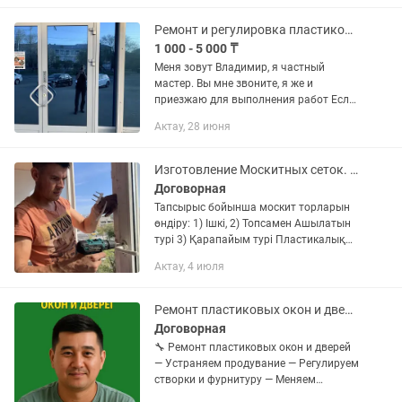
Ремонт и регулировка пластиковых окон и дверей Актау
1 000 - 5 000 ₸
Меня зовут Владимир, я частный
мастер. Вы мне звоните, я же и
приезжаю для выполнения работ Если
нужен качественный ремонт и
Актау, 28 июня
обслуживание оконных/входных
конструкций - вы по адресу Выполняю
все...
Изготовление Москитных сеток. Ремонт пластиковых окон
Договорная
Тапсырыс бойынша москит торларын
өндіру: 1) Ішкі, 2) Топсамен Ашылатын
турi 3) Қарапайым турi Пластикалық
терезелерді жөндеу. Резеңке
Актау, 4 июля
таспалардын ауыстыру, балаларды
қорғау құралдарын орнату және...
Ремонт пластиковых окон и дверей
Договорная
🔧 Ремонт пластиковых окон и дверей
— Устраняем продувание — Регулируем
створки и фурнитуру — Меняем
уплотнители и стеклопакеты Работаем