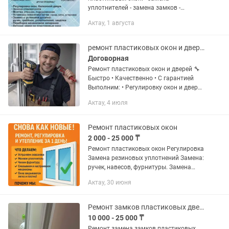
уплотнителей - замена замков -
регулировка замков - замена простого
Актау, 1 августа
замка на сложный. - ремонт москитных
сеток И многое другое. Полный...
ремонт пластиковых окон и дверей
Договорная
Ремонт пластиковых окон и дверей 🔧
Быстро • Качественно • С гарантией
Выполним: • Регулировку окон и дверей
• Замену уплотнителя • Ремонт и
Актау, 4 июля
замену фурнитуры • Устранение
продувания и перекосов •...
Ремонт пластиковых окон
2 000 - 25 000 ₸
Ремонт пластиковых окон Регулировка
Замена резиновых уплотнений Замена:
ручек, навесов, фурнитуры. Замена
простого замка на сложное
Актау, 30 июня
открывание. Изготовление москитных
НАНО сеток. Полный спектр...
Ремонт замков пластиковых дверей
10 000 - 25 000 ₸
Ремонт замена замков пластиковых