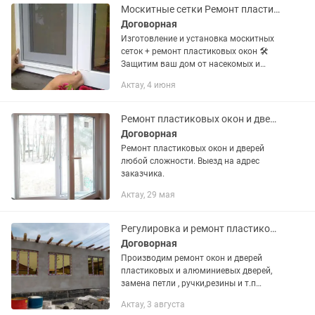
Москитные сетки Ремонт пластиковых окон и дверей
Договорная
Изготовление и установка москитных
сеток + ремонт пластиковых окон 🛠️
Защитим ваш дом от насекомых и
восстановим комфорт! 🔹 Москитные
Актау, 4 июня
сетки на заказ — любой размер 🔹
Установка за 1 день 🔹 Прочные...
Ремонт пластиковых окон и дверей
Договорная
Ремонт пластиковых окон и дверей
любой сложности. Выезд на адрес
заказчика.
Актау, 29 мая
Регулировка и ремонт пластиковый окон и дверей
Договорная
Производим ремонт окон и дверей
пластиковых и алюминиевых дверей,
замена петли , ручки,резины и т.п
Замена стекол Регулировка диагонали
Актау, 3 августа
окна,двери