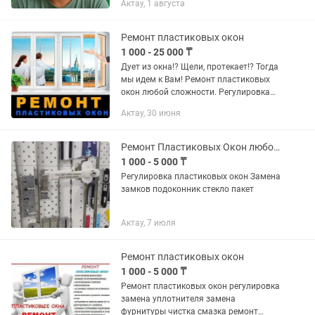
Актау, 1 августа
быстро, качественно и с гарантией ✅
Ремонт пластиковых окон
1 000 - 25 000 ₸
Дует из окна!? Щели, протекает!? Тогда
мы идем к Вам! Ремонт пластиковых
окон любой сложности. Регулировка
Замена резиновых уплотнителей
Актау, 30 июня
Замена навесов, замков Переделка с
простого открывания на...
Ремонт Пластиковых Окон любой сложности изготовление
1 000 - 5 000 ₸
Регулировка пластиковых окон Замена
замков подоконник стекло пакет
Актау, 7 июля
Ремонт пластиковых окон
1 000 - 5 000 ₸
Ремонт пластиковых окон регулировка
замена уплотнителя замена
фурнитуры чистка смазка ремонт