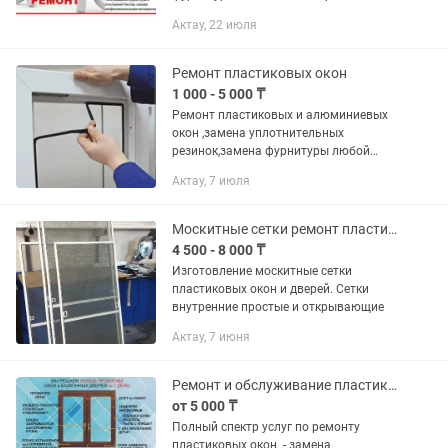
замков устранение продувания итд....
Актау, 22 июля
Звоните по умеренным ценам качество
гарантия все делаем любой...
Ремонт пластиковых окон
1 000 - 5 000 ₸
Ремонт пластиковых и алюминиевых
окон ,замена уплотнительных
резинок,замена фурнитуры любой
сложности ,замки защита
Актау, 7 июля
детей,изготовление и установка
стеклопакетов,ручек ,навесов петлей
любого типа...
Москитные сетки ремонт пластиковых окон
4 500 - 8 000 ₸
Изготовление москитные сетки
пластиковых окон и дверей. Сетки
внутренние простые и открывающие
Актау, 7 июня
Ремонт и обслуживание пластиковых окон
от 5 000 ₸
Полный спектр услуг по ремонту
пластиковых окон. - замена