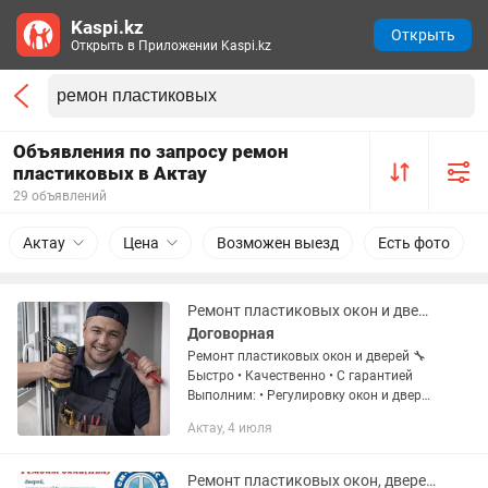
Kaspi.kz
Открыть
Открыть в Приложении Kaspi.kz
Объявления по запросу ремон
пластиковых в Актау
29 объявлений
Актау
Цена
Возможен выезд
Есть фото
Ремонт пластиковых окон и дверей
Договорная
Ремонт пластиковых окон и дверей 🔧
Быстро • Качественно • С гарантией
Выполним: • Регулировку окон и дверей
• Замену уплотнителя • Ремонт и
Актау, 4 июля
замену фурнитуры • Устранение
продувания и перекосов •...
Ремонт пластиковых окон, дверей и конструкций.