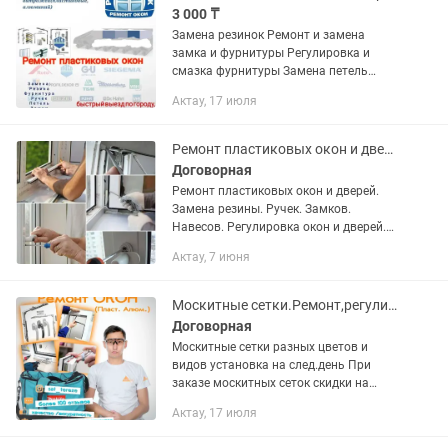
3 000 ₸
Замена резинок Ремонт и замена
замка и фурнитуры Регулировка и
смазка фурнитуры Замена петель
Расклинка створок(деформация
Актау, 17 июля
створок) Имеем большой опыт 20 лет
Работаем качественно Звоните в
любое...
Ремонт пластиковых окон и дверей. Установка москитных сеток.
Договорная
Ремонт пластиковых окон и дверей.
Замена резины. Ручек. Замков.
Навесов. Регулировка окон и дверей.
Стаж работы. 15 лет. Гарантия.
Актау, 7 июня
Москитные сетки.Ремонт,регулировка пластиковых окон,дверей
Договорная
Москитные сетки разных цветов и
видов установка на след.день При
заказе москитных сеток скидки на
ремонт и замену резины на окнах!!! А
Актау, 17 июля
также: Замена резины в коробке,в...