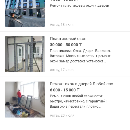
Ремонт пластиковых окон и дверей
Актау, 18 июня
Пластиковый окон
30 000 - 50 000 ₸
Пластиковые Окна. Двери. Балконы.
Витражи. Москитные сетки + ремонт
окон, замер доставка установка
бесплатно
Актау, 17 июля
Ремонт окон и дверей Любой сложности
6 000 - 15 000 ₸
Ремонт окон любой сложности:
быстро, качественно, с гарантией!
Ваши окна перестали плотно
закрываться? Дует из щелей? Ручка
Актау, 20 июля
заедает или сломалась? Не спешите
менять окна целиком! Наши
специалисты...