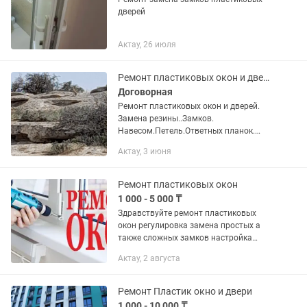
дверей
Актау, 26 июля
Ремонт пластиковых окон и дверей.
Договорная
Ремонт пластиковых окон и дверей.
Замена резины..Замков.
Навесом.Петель.Ответных планок.
РЕГУЛИРОВКА ОКОН.ГАРАНТИЯ.Стаж
Актау, 3 июня
работы.15 лет.
Ремонт пластиковых окон
1 000 - 5 000 ₸
Здравствуйте ремонт пластиковых
окон регулировка замена простых а
также сложных замков настройка
накладка... Замена уплотнителей
Актау, 2 августа
изготовление москитных сеток и тд....
Качество гарантия все по...
Ремонт Пластик окно и двери
1 000 - 10 000 ₸