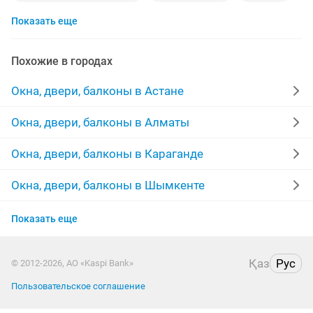
Показать еще
стеклопакеты
решетка
стекла
подоконник
ролл шторы
реставрация двери
сетки
Похожие в городах
установка жалюзи
замена замков
перегородки
Окна, двери, балконы в Астане
ремонт дверей
ремонт пластиковых
Окна, двери, балконы в Алматы
ремонт установка
решетки окно
алюминиевая
Окна, двери, балконы в Караганде
фурнитура
установка гардин
перил
Окна, двери, балконы в Шымкенте
Окна, двери, балконы в Актобе
двери на заказ
обшивки
утепление двери
Показать еще
Окна, двери, балконы в Таразе
окна двери
вскрыть замок
Қаз
Рус
© 2012-2026, АО «Kaspi Bank»
Окна, двери, балконы в Павлодаре
пластиковые окна витражи
Пользовательское соглашение
Окна, двери, балконы в Уральске
ремонт любой сложности
замок двери