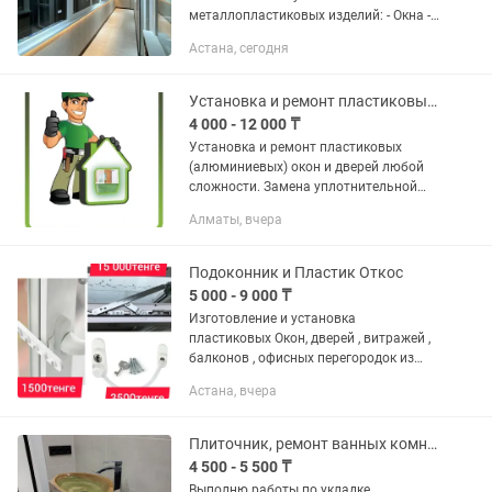
металлопластиковых изделий: - Окна -
Двери - Балконы - Входные группы -
Астана, сегодня
Балконные пары -Витражи
-Благоустройство балконов под ключ -
Работаем с...
Установка и ремонт пластиковых (алюминиевых) окон и дверей
4 000 - 12 000 ₸
Установка и ремонт пластиковых
(алюминиевых) окон и дверей любой
сложности. Замена уплотнительной
резины; Замена навесов, ручек,
Алматы, вчера
стеклопакетов и подоконниках.
Переделка с простого открывания на...
Подоконник и Пластик Откос
5 000 - 9 000 ₸
Изготовление и установка
пластиковых Окон, дверей , витражей ,
балконов , офисных перегородок из
немецкого профиля FUNKE Установка
Астана, вчера
пластиковых откосов ( утепленные )
Установка подоконников, ...
Плиточник, ремонт ванных комнат
4 500 - 5 500 ₸
Выполню работы по укладке