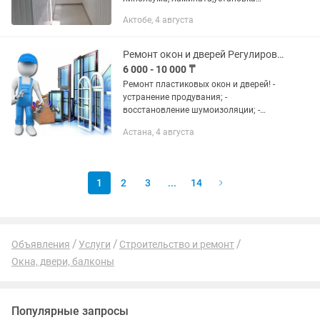
подоконника
Актобе, 4 августа
Ремонт окон и дверей Регулировка Замена уплотнителя
6 000 - 10 000 ₸
Ремонт пластиковых окон и дверей! -
устранение продувания; -
восстановление шумоизоляции; -
замена уплотнителя; - Замена
Астана, 4 августа
механизмов, поменяем простой на
сложный; - установим новые откосы,
пропеним и...
1
2
3
...
14
Объявления
Услуги
Строительство и ремонт
Окна, двери, балконы
Популярные запросы