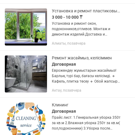
Установка и ремонт пластиковых окон и дверей.
3 000 - 10 000 ₸
Установка и ремонт окон,
подоконников,отливов. Монтаж и
демонтаж изделий.Доставка и
установка подоконников. Выезд и
Алматы, позавчера
консультация Бесплатная. Гарантия
Цены и Качества.
Ремонт жасаймыз, келісіммен
Договорная
Еврожөндеу жұмыстарын жасаймыз!
Барлық түрі бар, бағасы келісімді. 🔹
Кафель, плитка төсеу 🔹 Обой жапсыру
🔹 Қабырға, төбе бояу (краска) 🔹
Актау, позавчера
Ламинат, линолеум, паркет төсеу 🔹
Есік орнату (ішкі, сыртқы) 🔹...
Клининг
Договорная
Прайс лист: 1.Генеральная уборка 350т
за кв.м 2.Влажная уборка 250т за кв.м(
пол,подоконники) 3.Уборка после
ремонта.500т за кв.м 4.Уборка офисов