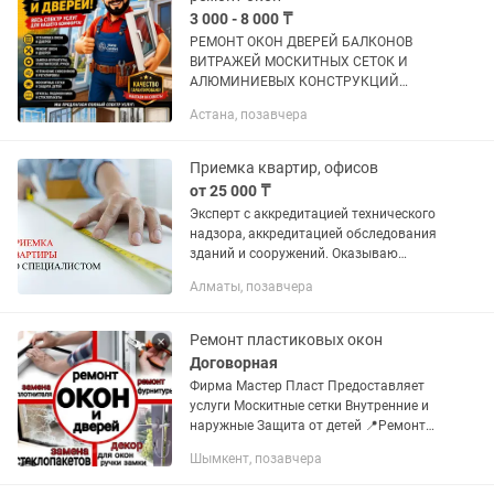
3 000 - 8 000 ₸
РЕМОНТ ОКОН ДВЕРЕЙ БАЛКОНОВ
ВИТРАЖЕЙ МОСКИТНЫХ СЕТОК И
АЛЮМИНИЕВЫХ КОНСТРУКЦИЙ
Выполняем полный комплекс услуги по
Астана, позавчера
ремонту изготовлению и установке
окон дверей балконов витражей и
москитных...
Приемка квартир, офисов
от 25 000 ₸
Эксперт с аккредитацией технического
надзора, аккредитацией обследования
зданий и сооружений. Оказываю
услуги в приемке квартиры, офиса, от
Алматы, позавчера
застройщика или после ремонта.
г.Алматы Стоимость осмотра...
Ремонт пластиковых окон
Договорная
Фирма Мастер Пласт Предоставляет
услуги Москитные сетки Внутренние и
наружные Защита от детей 📍Ремонт
окон ПВХ 📍Замена прижимной резины
Шымкент, позавчера
Замена стеклопакетов 📍Установка и
утепление откосов,...