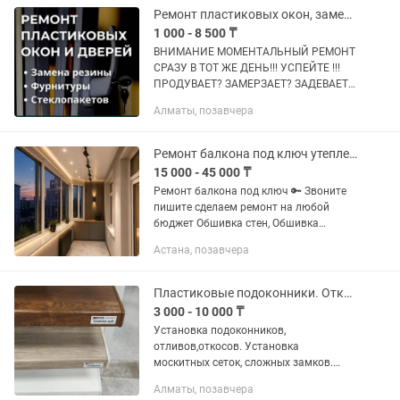
Ремонт пластиковых окон, замена фурнитуры,замена резины, замена стеклопакет
1 000 - 8 500 ₸
ВНИМАНИЕ МОМЕНТАЛЬНЫЙ РЕМОНТ
СРАЗУ В ТОТ ЖЕ ДЕНЬ!!! УСПЕЙТЕ !!!
ПРОДУВАЕТ? ЗАМЕРЗАЕТ? ЗАДЕВАЕТ?
НЕ ЗАКРЫВАЕТСЯ ОКНО? ТОГДА К
Алматы, позавчера
НАМ .Решаем любые проблемы . -
Изготовление окон - Установка окон -
Замена...
Ремонт балкона под ключ утепления обшивка гарантия
15 000 - 45 000 ₸
Ремонт балкона под ключ 🔑 Звоните
пишите сделаем ремонт на любой
бюджет Обшивка стен, Обшивка
потолка, Утепление в три слоя, Теплый
Астана, позавчера
пол электрический, Теплый пол от
отопление, Вынос...
Пластиковые подоконники. Откосы. Отливы.
3 000 - 10 000 ₸
Установка подоконников,
отливов,откосов. Установка
москитных сеток, сложных замков.
Ремонт! Монтаж! Демонтаж! Продажа
Алматы, позавчера
подоконников любой расцветки.