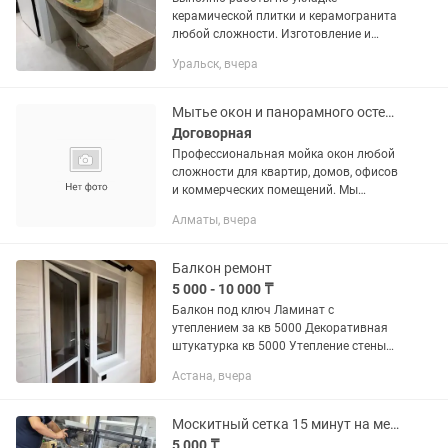
керамической плитки и керамогранита
любой сложности. Изготовление и
облицовка из керамогранита сложных
Уральск, вчера
геометрических форм таких как
лестницы, подоконники, откосы,
порталы,...
Мытье окон и панорамного остекления
Договорная
Профессиональная мойка окон любой
сложности для квартир, домов, офисов
и коммерческих помещений. Мы
предлагаем: Мытье панорамных окон
Алматы, вчера
Мытье витражей Очистку окон после
ремонта Мытье окон в...
Балкон ремонт
5 000 - 10 000 ₸
Балкон под ключ Ламинат с
утеплением за кв 5000 Декоративная
штукатурка кв 5000 Утепление стены
кв 8000 Гипсокартон кв 5000 Чистовая
Астана, вчера
отделка кв 3000 Краска кв 1000
Подоконник установка...
Москитный сетка 15 минут на месте
5 000 ₸