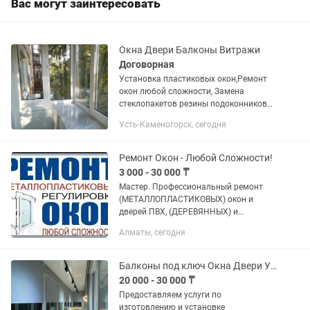
Вас могут заинтересовать
Окна Двери Балконы Витражи
Договорная
Установка пластиковых окон,Ремонт
окон любой сложности, Замена
стеклопакетов резины подоконников
откосы .балконы для кошек
Усть-Каменогорск, сегодня
Ремонт Окон - Любой Сложности!
3 000 - 30 000 ₸
Мастер. Профессиональный ремонт
(МЕТАЛЛОПЛАСТИКОВЫХ) окон и
дверей ПВХ, (ДЕРЕВЯННЫХ) и
(АЛЮМИНИЙ) регулировка всех видов,
Алматы, сегодня
замена фурнитуры, ремонт замков.
Замена уплотнительных резин -
резина...
Балконы под ключ Окна Двери Установка Утепление Отделка
20 000 - 30 000 ₸
Предоставляем услуги по
изготовлению и установке