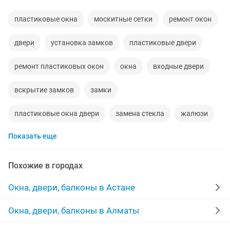
пластиковые окна
москитные сетки
ремонт окон
двери
установка замков
пластиковые двери
ремонт пластиковых окон
окна
входные двери
вскрытие замков
замки
пластиковые окна двери
замена стекла
жалюзи
Показать еще
стеклопакеты
решетка
стекла
ручка
подоконник
ролл шторы
реставрация двери
Похожие в городах
установка жалюзи
замена замков
перегородки
Окна, двери, балконы в Астане
ремонт установка
решетки окно
алюминиевая
Окна, двери, балконы в Алматы