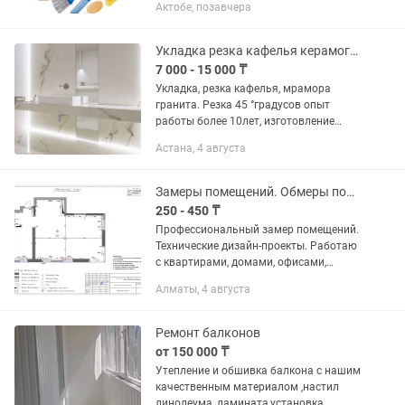
Актобе, позавчера
и помещений 5. Уборка кухни 5.Мытья
окон. А...
Укладка резка кафелья керамогранита
7 000 - 15 000 ₸
Укладка, резка кафелья, мрамора
гранита. Резка 45 °градусов опыт
работы более 10лет, изготовление
столешниц, полок, подоконников из
Астана, 4 августа
керамогранита. Укладки
крупноформатного, мелкого кафелья,
мозаики,...
Замеры помещений. Обмеры помещений. Технический дизайн проект. Планировки.
250 - 450 ₸
Профессиональный замер помещений.
Технические дизайн-проекты. Работаю
с квартирами, домами, офисами,
магазинами, ресторанами, кафе,
Алматы, 4 августа
бутиками и другими объектами. Все
замеры выполняются...
Ремонт балконов
от 150 000 ₸
Утепление и обшивка балкона с нашим
качественным материалом ,настил
линолеума, ламината,установка