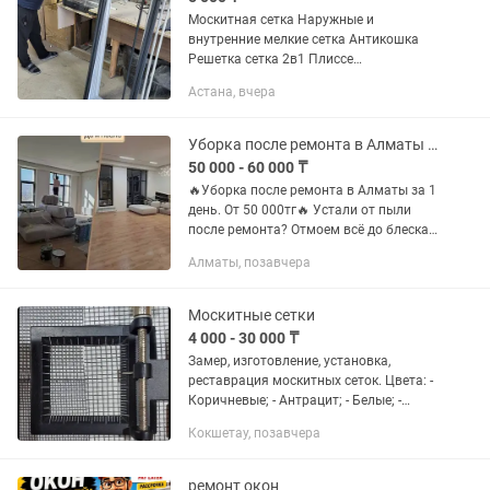
Москитная сетка Наружные и
внутренние мелкие сетка Антикошка
Решетка сетка 2в1 Плиссе
(раздвижной) Ремонт окон
Астана, вчера
регулировка Откосы пластиковые
Подоконники Замена Стеклопакетов
Замер установка...
Уборка после ремонта в Алматы за 1 день.
50 000 - 60 000 ₸
🔥Уборка после ремонта в Алматы за 1
день. От 50 000тг🔥 Устали от пыли
после ремонта? Отмоем всё до блеска!
ЧТО ВХОДИТ: ПОСЛЕ РЕМОНТА ПОД
Алматы, позавчера
КЛЮЧ ✅ Мытье окон, балконов,
подоконников ✅ Мытье стен,...
Москитные сетки
4 000 - 30 000 ₸
Замер, изготовление, установка,
реставрация москитных сеток. Цвета: -
Коричневые; - Aнтрацит; - Белые; -
Золотой дуб. Виды москитных сеток: -
Кокшетау, позавчера
Обычные; - Внутренние; - Антипыль; - -
Анимашка; -...
ремонт окон