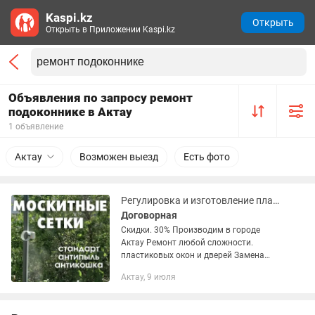
Kaspi.kz
Открыть
Открыть в Приложении Kaspi.kz
Объявления по запросу ремонт
подоконнике в Актау
1 объявление
Актау
Возможен выезд
Есть фото
Регулировка и изготовление пластиковых окон и дверей
Договорная
Скидки. 30% Производим в городе
Актау Ремонт любой сложности.
пластиковых окон и дверей Замена
уплотнительной резины Замена
Актау, 9 июля
замков Замена подоконников Замена
разбитых стекол, ручек и прочее....