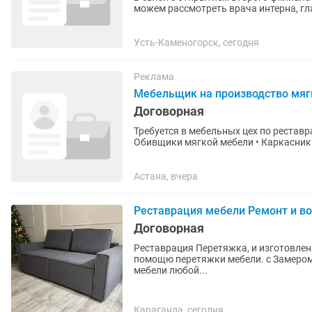
можем рассмотреть врача интерна, гл
Обязанности: - Консультация и...
Усть-Каменогорск, сегодня
Реклама
Мебельщик на производство мяг
Договорная
Требуется в мебельных цех по реставрации и
Обивщики мягкой мебели • Каркасники
Требования: • Опыт работы...
Астана, вчера
Реставрация мебели Ремонт и во
Договорная
Реставрация Перетяжка, и изготовлени
помощю перетяжки мебели. с Замером
мебели любой...
Караганда, сегодня