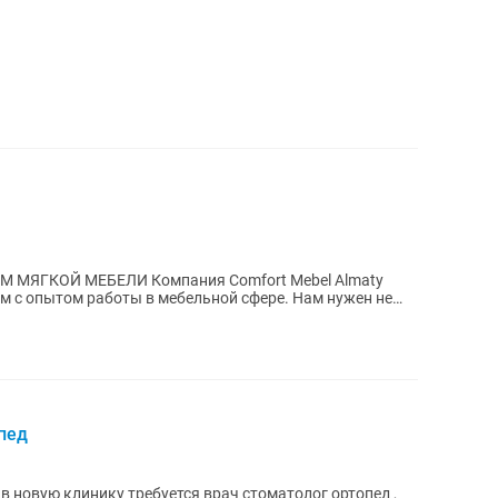
пания Comfort Mebel Almaty
ытом работы в мебельной сфере. Нам нужен не
пед
в новую клинику требуется врач стоматолог ортопед ,