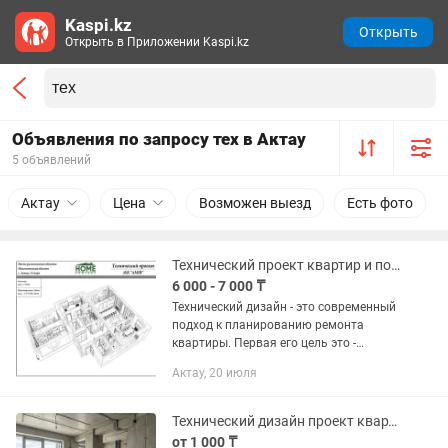
Kaspi.kz
Открыть
Открыть в Приложении Kaspi.kz
Объявления по запросу тех в Актау
5 объявлений
Актау
Цена
Возможен выезд
Есть фото
Технический проект квартир и помещений
6 000 - 7 000 ₸
Технический дизайн - это современный
подход к планированию ремонта
квартиры. Первая его цель это -
удобства и комфорта вашей квартиры
Актау, 20 июля
до самых мельчайших деталей! Проект
поможет вам пройти весь путь...
Технический дизайн проект квартиры
от 1 000 ₸