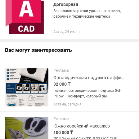
Договорная
Выполняю чертежи удаленно: эскизы,
рабочие и технические чертежи
Актау, 24 июня
Вас могут заинтересовать
Реклама
Ортопедическая подушка с эффектом памяти
32 000 ₸
Гелевая ортопедическая подушка Gel-
Pillow — комфорт, который вы
почувствуете с первой ночи
Астана, сегодня
Просыпаетесь с напряжением в шее
или долго не можете найти удобное
положение? Gel-Pillow создана для
Реклама
тех,...
Южно корейский массажер
100 000 ₸