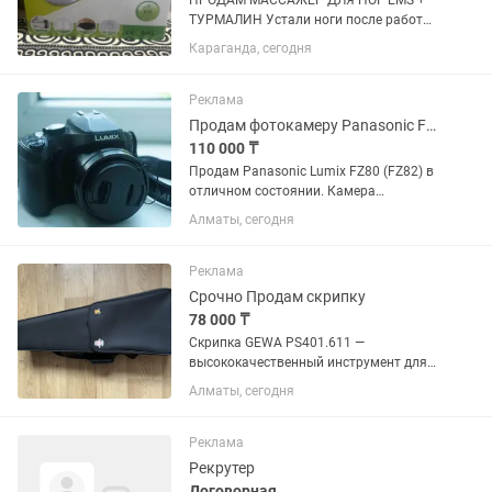
ПРОДАМ МАССАЖЕР ДЛЯ НОГ EMS +
ТУРМАЛИН Устали ноги после работы?
Отеки к вечеру? Этот массажер за 15
Караганда, сегодня
минут: ✅ Снимает усталость и тяжесть
в ногах ✅ Улучшает кровообращение
✅ Убирает отеки стоп и...
Реклама
Продам фотокамеру Panasonic FZ-80
110 000 ₸
Продам Panasonic Lumix FZ80 (FZ82) в
отличном состоянии. Камера
оснащена мощным 60-кратным
Алматы, сегодня
оптическим зумом (20–1200 мм),
позволяет снимать удалённые
объекты, природу, путешествия и
Реклама
семейные...
Срочно Продам скрипку
78 000 ₸
Скрипка GEWA PS401.611 —
высококачественный инструмент для
музыкантов, сочетающий хороший
Алматы, сегодня
звук и стильный дизайн. Особенности:
•Глянцевый лак — придаёт инструменту
элегантный внешний...
Реклама
Рекрутер
Договорная