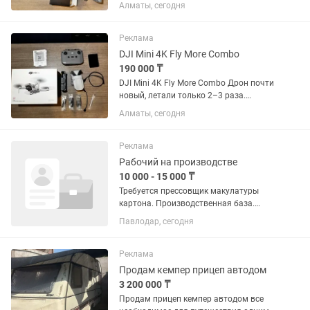
Полностью оригинальный DJI, без
Алматы, сегодня
ремонтов и скрытых дефектов. Все
функции работают идеально Полный
оригинальный комплект в...
Реклама
DJI Mini 4K Fly More Combo
190 000 ₸
DJI Mini 4K Fly More Combo Дрон почти
новый, летали только 2–3 раза.
Полностью оригинальный DJI, без
Алматы, сегодня
ремонтов и скрытых дефектов. Все
функции работают идеально. Полный
оригинальный комплект в...
Реклама
Рабочий на производстве
10 000 - 15 000 ₸
Требуется прессовщик макулатуры
картона. Производственная база.
Крытый склад. Работа на
Павлодар, сегодня
гидравлическом прессе. Пресс
полуавтоматический. Загрузка сырья
производится в ручную,остальной
Реклама
процесс...
Продам кемпер прицеп автодом
3 200 000 ₸
Продам прицеп кемпер автодом все