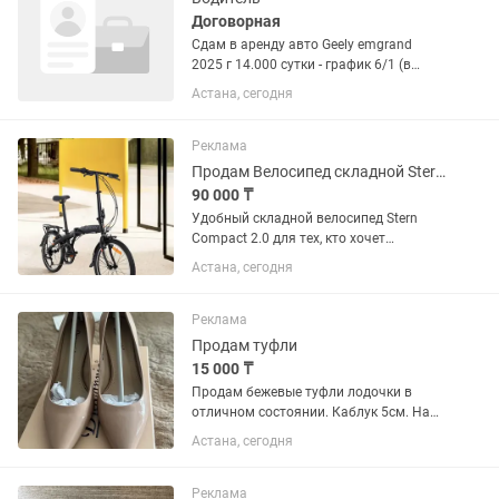
Договорная
Сдам в аренду авто Geely emgrand
2025 г 14.000 сутки - график 6/1 (в
неделю 1 выходной) - 24/7 авто у вас -
Астана, сегодня
ремонт, тех.обслуживание с компании.
- под любые цели, такси, доставка,
работа и т/п -...
Реклама
Продам Велосипед складной Stern Compact 2.0 20
90 000 ₸
Удобный складной велосипед Stern
Compact 2.0 для тех, кто хочет
передвигаться по городу, минуя
Астана, сегодня
пробки. Байк можно легко взять с
собой на дачу или провезти в
городском транспорте. Трансмиссия
Реклама
Shimano...
Продам туфли
15 000 ₸
Продам бежевые туфли лодочки в
отличном состоянии. Каблук 5см. На
самой обуви размер 35, но я носила с
Астана, сегодня
36 размером. Носились только в
помещениях, поэтому состояние
хорошее. Покупала в евразии за...
Реклама