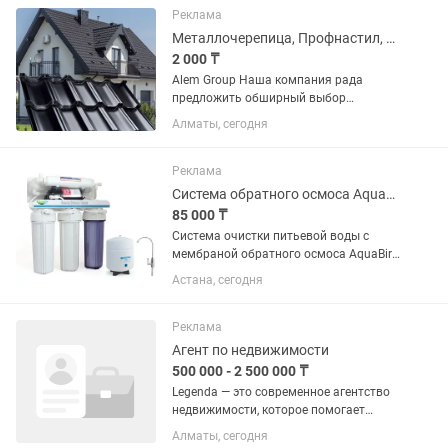
потокового процессора Intel G4560...
Реклама
Металлочерепица, Профнастил, Штакетник, Водосточная система, Сайдинг
2 000 ₸
Alem Group Наша компания рада
предложить обширный выбор
металлопроката! Вся продукция
Алматы, сегодня
полностью отвечает установленным
стандартам качества! Предлагаем
следующий ассортимент кровельных...
Реклама
Система обратного осмоса AquaBir с насосом, 5
85 000 ₸
Система очистки питьевой воды с
мембраной обратного осмоса AquaBir
Описание Произведено в Турции
Астана, сегодня
Классическая система, проверенная
временем система, используются
распространенные стандартные...
Реклама
Агент по недвижимости
500 000 - 2 500 000 ₸
Legenda — это современное агентство
недвижимости, которое помогает
клиентам уверенно и безопасно
Алматы, сегодня
проводить сделки с жильём. Компания