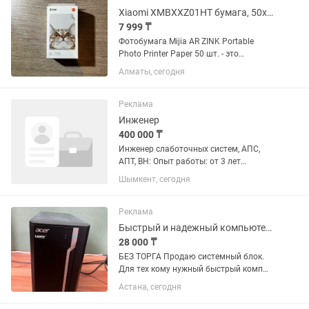
Xiaomi XMBXXZ01HT бумага, 50x76 мм, 50 листов, матовое покрытие
7 999 ₸
Фотобумага Mijia AR ZINK Portable
Photo Printer Paper 50 шт. - это
идеальное решение для тех, кто хочет
Алматы, сегодня
сохранить свои воспоминания в виде
качественных фотографий. Благодаря
этой фотобумаге вы...
Реклама
Инженер
400 000 ₸
Инженер слаботочных систем, АПС,
АПТ, ВН: Опыт работы: от 3 лет
Обязанности: Техническое
Шымкент, сегодня
обследование систем
видеонаблюдения, пожарной
сигнализации, охранной сигнализации,
Реклама
Скуд,, сетей...
Быстрый и надежный компьютер с SSD для работы, учебы и дома. Торга нет
28 000 ₸
БЕЗ ТОРГА Продаю системный блок.
Для тех кому нужный быстрый комп
без тормозов для работы, учебы или
Астана, сегодня
домашних дел, типа просмотра 4K
видео. Очень шустрый за счет 4