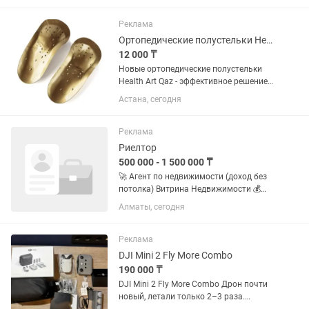
специализируется на покупке, продаже
и аренде недвижимости,...
Реклама
Ортопедические полустельки Health Art Qaz - эффективное решение для лечения
12 000 ₸
Новые ортопедические полустельки
Health Art Qaz - эффективное решение
для лечения и профилактики
Астана, сегодня
различных заболеваний стопы. Эти
стельки помогут вам избавиться от
дискомфорта и улучшить качество...
Реклама
Риелтор
500 000 - 1 500 000 ₸
🚀 Агент по недвижимости (доход без
потолка) Витрина Недвижимости 💰
Зарабатывай от 300 000 до 1 500 000
Алматы, сегодня
тг и выше 🔥 Сделки уже есть — бери и
зарабатывай 📈 Рост до руководителя
за 3–6 месяцев ⸻ ⚡...
Реклама
DJI Mini 2 Fly More Combo
190 000 ₸
DJI Mini 2 Fly More Combo Дрон почти
новый, летали только 2–3 раза.