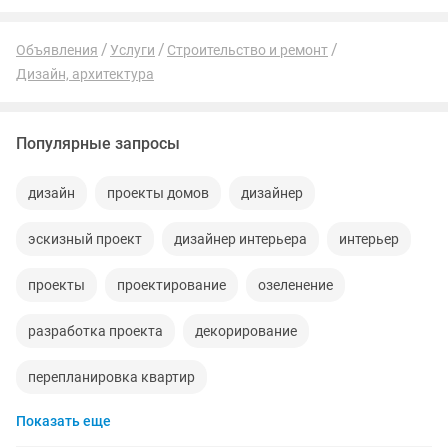
Объявления
Услуги
Строительство и ремонт
Дизайн, архитектура
Популярные запросы
дизайн
проекты домов
дизайнер
эскизный проект
дизайнер интерьера
интерьер
проекты
проектирование
озеленение
разработка проекта
декорирование
перепланировка квартир
Показать еще
художественная роспись стен
стен