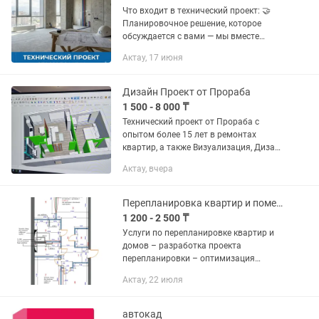
Что входит в технический проект: 🤝
Планировочное решение, которое
обсуждается с вами — мы вместе
детально продумаем логику
Актау, 17 июня
пространства, учитывая все ваши
привычки и пожелания. 🛋 Грамотно...
Дизайн Проект от Прораба
1 500 - 8 000 ₸
Технический проект от Прораба с
опытом более 15 лет в ремонтах
квартир, а также Визуализация, Дизайн
проект с чертежами, Авторский надзор,
Актау, вчера
комплектация материалов, Своя
бригада по черновым работам,...
Перепланировка квартир и помещений (чертежник)
1 200 - 2 500 ₸
Услуги по перепланировке квартир и
домов – разработка проекта
перепланировки – оптимизация
планировочных решений – подготовка
Актау, 22 июля
технической документации –
консультация по согласованию •
квартиры •...
автокад