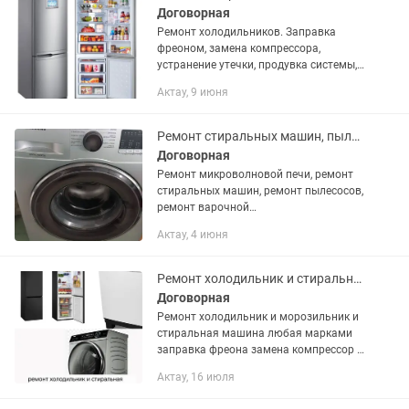
Договорная
Ремонт холодильников. Заправка
фреоном, замена компрессора,
устранение утечки, продувка системы,
ремонт электронных частей.
Актау, 9 июня
Ремонт стиральных машин, пылесосов, микроволновых печей, варочной поверхнос
Договорная
Ремонт микроволновой печи, ремонт
стиральных машин, ремонт пылесосов,
ремонт варочной
поверхности,холодильников, ремонт
Актау, 4 июня
духовки. Гарантия 100%. Ценовое
предложение через госзакуп. Каспий
ред.
Ремонт холодильник и стиральная машины
Договорная
Ремонт холодильник и морозильник и
стиральная машина любая марками
заправка фреона замена компрессор и
диагностика с выездом на дому мастер
Актау, 16 июля
куаныш