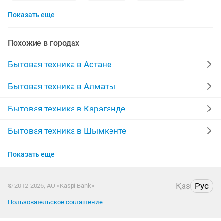
Показать еще
холодильники
морозильники
ремонт бытовой техники
ремонт швейных машин
Похожие в городах
автомашина
стиральная машина
Бытовая техника в Астане
ремонт посудомоечных машин
аристон
Бытовая техника в Алматы
ремонт котлов
гарантия
пылесос
колонки
Бытовая техника в Караганде
ремонт компьютеров
плиты
духовка
Бытовая техника в Шымкенте
Бытовая техника в Усть-Каменогорске
ремонт утюгов
агротехника
Показать еще
Бытовая техника в Актобе
заправка кондиционеров
ремонт духовок
фреон
Қаз
Рус
© 2012-2026, АО «Kaspi Bank»
Бытовая техника в Таразе
заправка фреона
ремонт микроволновок
марки
Пользовательское соглашение
Бытовая техника в Павлодаре
вытяжка
посудомоечная машина
утюг