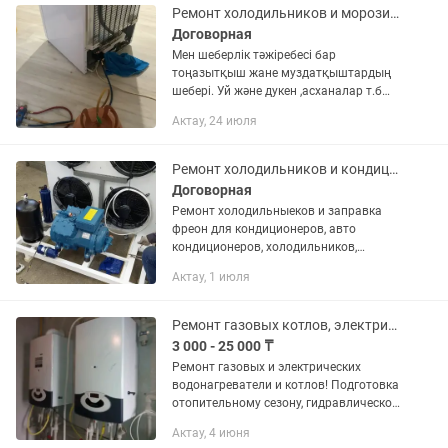
Ремонт холодильников и морозилок
Договорная
Мен шеберлік тәжіребесі бар
тоңазытқыш жане муздатқыштардың
шебері. Уй және дукен ,асханалар т.б
жөндеймін! Сапалы түрде! Арзан
Актау, 24 июля
бағада! Зейнеткерлерге жеңілдік бар!
Тұрған жерінді барып жөндеп...
Ремонт холодильников и кондиционеров и.т
Договорная
Ремонт холодильныеков и заправка
фреон для кондиционеров, авто
кондиционеров, холодильников,
холодильни камеры, климатических
Актау, 1 июля
разных видов.
Ремонт газовых котлов, электрических котлов
3 000 - 25 000 ₸
Ремонт газовых и электрических
водонагреватели и котлов! Подготовка
отопительному сезону, гидравлическое
испытание Ценовое предложение через
Актау, 4 июня
госзакуп.