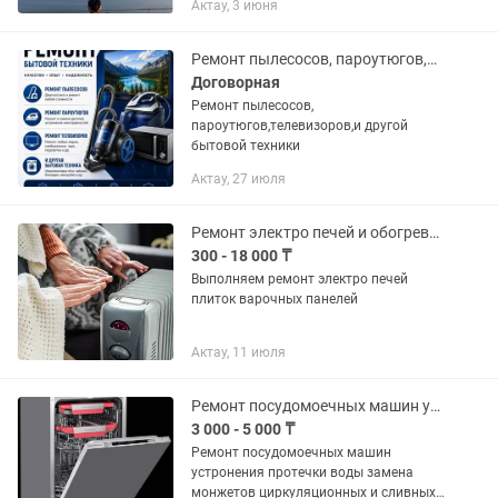
Актау, 3 июня
гарантия!
Ремонт пылесосов, пароутюгов,робот пылесосов, телевизоров и т.д
Договорная
Ремонт пылесосов,
пароутюгов,телевизоров,и другой
бытовой техники
Актау, 27 июля
Ремонт электро печей и обогревателей
300 - 18 000 ₸
Выполняем ремонт электро печей
плиток варочных панелей
Актау, 11 июля
Ремонт посудомоечных машин устронения протечки замена тэнов,циркуляционных
3 000 - 5 000 ₸
Ремонт посудомоечных машин
устронения протечки воды замена
монжетов циркуляционных и сливных