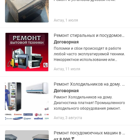
Актау, 1 июля
Ремонт стиральных и посудомоечных машин, пылесосов и другой техники.
Договорная
Поломки и сбои происходят в работе
любой часто эксплуатируемой техники.
Некорректное использование или
устаревание основных узлов и деталей
Актау, 11 июля
– наиболее частые причины выхода из
строя. К счастью,...
Ремонт Холодильников на дому. Промышленного холодильного оборудования.
Договорная
Ремонт Холодильников на дому.
Диагностика платная! Промышленного
холодильного оборудования ремонт.
Актау, 3 августа
Ремонт посудомоечных машин в Актау. Выезд мастера и диагностика
от 8 000 ₸