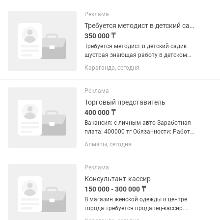
Реклама
Требуется методист в детский садик
350 000 ₸
Требуется методист в детский садик
шустрая знающая работу в детском
садике методику занятия
Караганда, сегодня
Циклограммы утренники документы на
14 групп с русским языком обучения и
государственным языком обучения...
Реклама
Торговый представитель
400 000 ₸
Вакансия: с личным авто Заработная
плата: 400000 тг Обязанности: Работа
на складе: Самостоятельный сбор
Алматы, сегодня
заявок согласно накладным (товары
категории А, В, С), контроль остатков и
поддержание порядка...
Реклама
Консультант-кассир
150 000 - 300 000 ₸
В магазин женской одежды в центре
города требуется продавец-кассир.
Обязанности: Обслуживание и