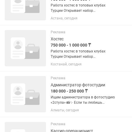
Работа хостес в топовых клубах
Турции Открывает набор
коммуникабельных и ярких девушек
Астана, сегодня
для работы в Турции. Мы гарантируем
легальность, безопасность и
поддержку на протяжении всего
Реклама
контракта. Что мы...
Хостес
750 000 - 1 000 000 ₸
Работа хостес в топовых клубах
Турции Открывает набор
коммуникабельных и ярких девушек
Костанай, сегодня
для работы в Турции. Мы гарантируем
легальность, безопасность и
поддержку на протяжении всего
Реклама
контракта. Что мы...
Администратор фотостудии
180 000 - 250 000 ₸
Ищем администратора в фотостудию
«2стула» 📸✨ Если ты любишь
красивое пространство, общение с
Алматы, сегодня
людьми и хочешь работать в
творческой атмосфере — тебе к нам 💛
Что нужно делать: — Встречать
Реклама
клиентов и...
Кассир-операционист