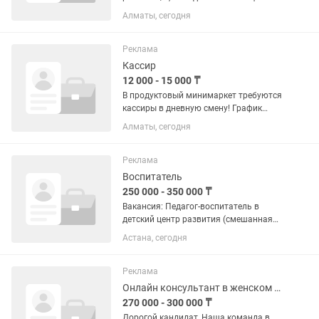
Работа с входящими звонками, с
Алматы, сегодня
теплым обзвоном, обработка заказов
интернет магазина. Официальное
трудоустройство, ЗП на карту...
Реклама
Кассир
12 000 - 15 000 ₸
В продуктовый минимаркет требуются
кассиры в дневную смену! График
работы: с 8:00 утра до 20:00. 2/2.
Алматы, сегодня
Магазин работает круглосуточно.
Программа Умаг. Оклад 12000тг за
смену. Оплата раз в месяц после...
Реклама
Воспитатель
250 000 - 350 000 ₸
Вакансия: Педагог-воспитатель в
детский центр развития (смешанная
группа 3–5 лет) 📍 График работы:
Астана, сегодня
09:00–18:30 Требования:
Педагогическое образование. Опыт
работы в детском саду или...
Реклама
Онлайн консультант в женском магазине (не удаленно)
270 000 - 300 000 ₸
Дорогой кандидат, Наша команда в