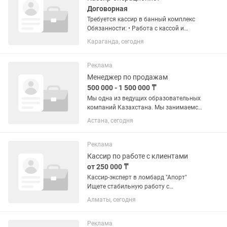
Договорная
Требуется кассир в банный комплекс
Обязанности: • Работа с кассой и
оплатами • Встреча гостей •
Караганда, сегодня
Консультация по услугам • Продажа
дополнительных услуги • Ведение
сменной отчетности Требования: •...
Реклама
Менеджер по продажам
500 000 - 1 500 000 ₸
Мы одна из ведущих образовательных
компаний Казахстана. Мы занимаемся
подготовкой детей к НИШ, РФМШ, КТЛ,
Астана, сегодня
а также к ЕНТ, помогая ученикам
поступать в сильные школы и
достигать высоких...
Реклама
Кассир по работе с клиентами
от 250 000 ₸
Кассир-эксперт в ломбард "Апорт"
Ищете стабильную работу с
возможностью влиять на свой доход?
Алматы, сегодня
Мы расширяем команду! Опыт работы
не требуется — мы всему научим. Наши
ожидания: -Свободное владение...
Реклама