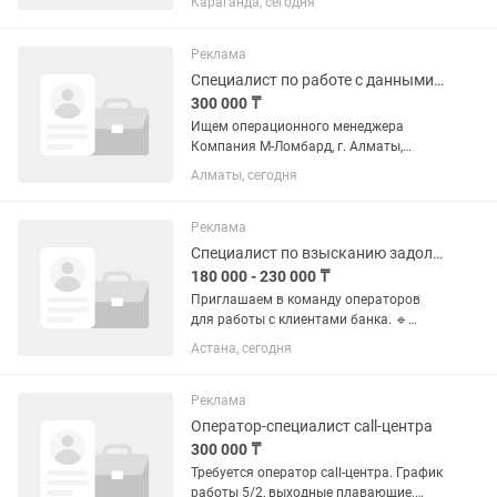
Караганда, сегодня
консультация клиентов в зале и на
кассе согласно регламенту компании .
Поддержание чистоты и порядка в...
Реклама
Специалист по работе с данными (excel) и официальной переписке
300 000 ₸
Ищем операционного менеджера
Компания М-Ломбард, г. Алматы,
район Попова-Шашкина Задачи: •
Алматы, сегодня
Готовить справки по запросам
клиентов; • Составлять официальные
письма на русском и казахском
Реклама
языках; •...
Специалист по взысканию задолженности
180 000 - 230 000 ₸
Приглашаем в команду операторов
для работы с клиентами банка. 🔹
Обязанности: Исходящие звонки
Астана, сегодня
клиентам 📲 Общение по готовому
шаблону текста Работа с клиентами на
ранней стадии просрочки Внесение...
Реклама
Оператор-специалист call-центра
300 000 ₸
Требуется оператор call-центра. График
работы 5/2, выходные плавающие.