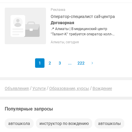
руководителя •Ведение и контроль
CRM-системы, актуализация...
Реклама
Оператор-специалист call-центра
Договорная
📍 Алматы | В медицинский центр
"Талант-К" требуется оператор колл-
центра (офлайн) Сеть круглосуточных
Алматы, сегодня
стоматологий "Stomatolog24kz" (24/7)
💼 Ищем ответственного сотрудника со
свободным владением...
1
2
3
...
222
Объявления
Услуги
Образование, курсы
Вождение
Популярные запросы
автошкола
инструктор по вождению
автошколы