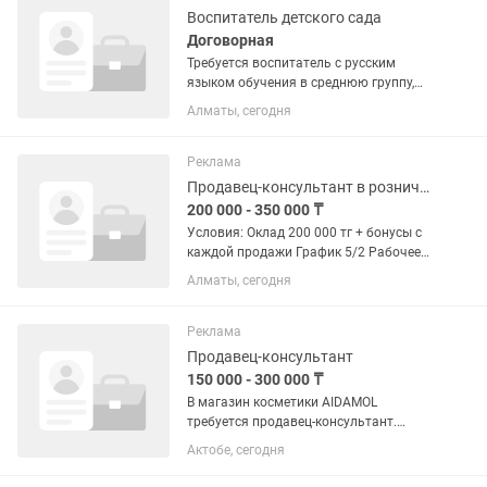
Воспитатель детского сада
Договорная
Требуется воспитатель с русским
языком обучения в среднюю группу,
возраст детей с 2,5 до 4 лет. Садик
Алматы, сегодня
находится в Турксибском районе Мкр
Кайрат ул Ж Жанасова д 22 . Детский
сад « Мурзилка- 2021 »
Реклама
Продавец-консультант в розничном магазине
200 000 - 350 000 ₸
Условия: Оклад 200 000 тг + бонусы с
каждой продажи График 5/2 Рабочее
время: 10:00–20:00 Стабильная и
Алматы, сегодня
своевременная заработная плата
стажировка 3 дня Адрес: ул.
Курмангазы,...
Реклама
Продавец-консультант
150 000 - 300 000 ₸
В магазин косметики AIDAMOL
требуется продавец-консультант.
Студенты не пишите пожалуйста!!!
Актобе, сегодня
Филиалы: Батыс, 8 мкр, Стадион.
Требования: знание русского и