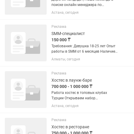
поиске онлайн менеджера по
продажам Требования: -не студенты -от
Астана, сегодня
18 лет -знание русского и казахского
языков в совершеннстве -грамотная
письменная и устная речь...
Реклама
SMM-специалист
150 000 ₸
Требования: Девушка 18-25 лет Опыт
работы в SMM от 6 месяцев Наличие
портфолио (кейсов). Владение русским
Алматы, сегодня
и казахским языками. Навыки съемки,
монтажа в CapCut. Грамотная устная и
письменная...
Реклама
Хостес в лаунж-баре
700 000 - 1 000 000 ₸
Работа хостес в топовых клубах
Турции Открываем набор
коммуникабельных и ярких девушек
Астана, сегодня
для работы в Турции. Гарантируем
легальное трудоустройство,
безопасность и поддержку на
Реклама
протяжении всего...
Хостес в ресторане
750 000 - 1 000 000 ₸