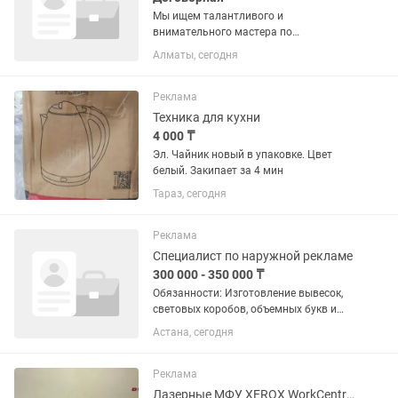
Мы ищем талантливого и
внимательного мастера по
наращиванию ресниц, который
Алматы, сегодня
поможет нашим клиентам подчеркнуть
красоту и уверенность. Обязанности: •
Профессиональное наращивание
Реклама
ресниц (классика,...
Техника для кухни
4 000 ₸
Эл. Чайник новый в упаковке. Цвет
белый. Закипает за 4 мин
Тараз, сегодня
Реклама
Специалист по наружной рекламе
300 000 - 350 000 ₸
Обязанности: Изготовление вывесок,
световых коробов, объемных букв и
рекламных конструкций. Сборка
Астана, сегодня
изделий из ПВХ, акрила, композита,
металла и других материалов. Монтаж
и демонтаж наружной...
Реклама
Лазерные МФУ XEROX WorkCentre 3225 / B205/ B215 Надёжные и экономичные