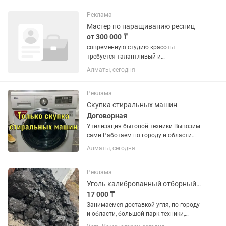
Реклама
Мастер по наращиванию ресниц
от 300 000 ₸
современную студию красоты
требуется талантливый и
ответственный лашмейкер 💫
Алматы, сегодня
Обязанности: — Наращивание ресниц В
разных техниках — Выполнение
коррекций — Консультация клиентов
Реклама
по подбору эффекта —...
Скупка стиральных машин
Договорная
Утилизация бытовой техники Вывозим
сами Работаем по городу и области
продам стиральную машину автомат в
Алматы, сегодня
хорошем состоянии Доставка
Установка по городу есть Возможна
обмен с доплатой Звоните или пишите
Реклама
Уголь калиброванный отборный обычный
17 000 ₸
Занимаемся доставкой угля, по городу
и области, большой парк техники,
всегда высокое качество по низким