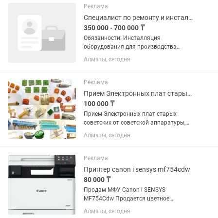
•мелкий и средний ремонт...
Реклама
Специалист по ремонту и инсталляции оборудования
350 000 - 700 000 ₸
Обязанности: Инсталляция
оборудования для производства
рекламы (широкоформатные
Алматы, сегодня
принтеры, лазерные и фрезерные
граверы, ЧПУ устройства, режущие
плоттеры и т.д.) Гарантийное и после
Реклама
гарантийное...
Прием Электронных плат старых советских, аппаратуры, радиодетали и.т.д.
100 000 ₸
Прием Электронных плат старых
советских от советской аппаратуры,
разные радиодетали . Частотомеры,
Алматы, сегодня
осциллографы и.т.п, радиостанции, атс
.и.т.д Другую радио электронную
технику советского и...
Реклама
Принтер canon i sensys mf754cdw
80 000 ₸
Продам МФУ Canon i-SENSYS
MF754Cdw Продается цветное
лазерное МФУ Canon i-SENSYS
Алматы, сегодня
MF754Cdw в отличном рабочем