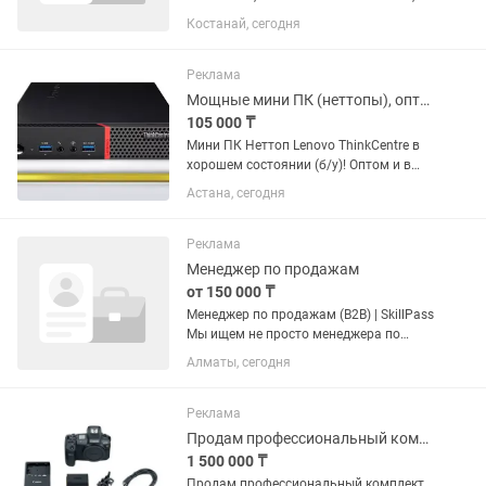
ответственность
Костанай, сегодня
Реклама
Мощные мини ПК (неттопы), оптом. Разные характеристики
105 000 ₸
Мини ПК Неттоп Lenovo ThinkCentre в
хорошем состоянии (б/у)! Оптом и в
розницу. В наличии разные модели. •
Астана, сегодня
Процессор: Intel Core i5-6500T •
Видеоадаптер: HD Graphics •
Оперативная память: 8GB •...
Реклама
Менеджер по продажам
от 150 000 ₸
Менеджер по продажам (B2B) | SkillPass
Мы ищем не просто менеджера по
продажам — мы ищем будущего
Алматы, сегодня
лидера, который хочет расти вместе с
компанией. SKILLPASS —
технологический стартап, меняющий
Реклама
рынок...
Продам профессиональный комплект Canon
1 500 000 ₸
Продам профессиональный комплект