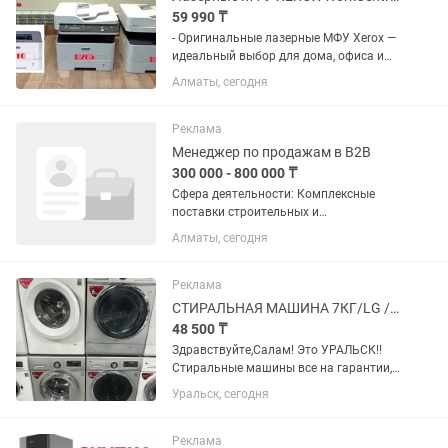
59 990 ₸
- Оригинальные лазерные МФУ Xerox —
идеальный выбор для дома, офиса и
бизнеса. - Модели 3225 / B205 / B215
Алматы, сегодня
зарекомендовали себя как очень
надёжные, быстрые и недорогие в
обслуживании. Основные...
Реклама
Менеджер по продажам в B2B
300 000 - 800 000 ₸
Сфера деятельности: Комплексные
поставки строительных и
изоляционных материалов для
Алматы, сегодня
строительных компаний и частных
клиентов Основные задачи:
Выполнение установленного плана
Реклама
продаж и достижение...
СТИРАЛЬНАЯ МАШИНА 7КГ/LG / доставка/гарантия /установка /рассрочка
48 500 ₸
Здравствуйте,Салам! Это УРАЛЬСК!!
Стиральные машины все на гарантии,в
идеальном состоянии ни точки
Уральск, сегодня
ржавчины,работает все функции:греет
отжимает не шумит не прыгает.
Доставка и установка имеется,за...
Реклама