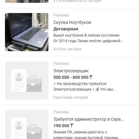
Усть-Каменогорск, сегодня
ценам!!! Пишите звоните, обязательно
договоримся!!!Есть Каспи Red!!! Есть
дрова сухие осина...
Реклама
Скупка Ноутбуков
Договорная
Выкуп ноутбуков В любом состоянии
От 2014 года Также люблю цифровой
технике Адрес: пр.Абая 8, ТД «Алтын», 2
Астана, сегодня
этаж, 202/12 офис
Реклама
Электросварщик
500 000 - 600 000 ₸
⚡️ На производство требуется
Электрогазосварщик ⚡️ 💰 Что мы
предлагаем: • Зарплата: от 500 000 до
Караганда, сегодня
600 000 тенге на руки. • Стабильность:
Официальное трудоустройство
согласно ТК РК • Заработная...
Реклама
Требуется администратор в Сервисный центр ремонта техники
190 000 ₸
Знание ПК, умение работать с
клиентами, знание бытовой техники,