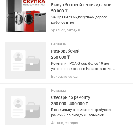
Выкуп бытовой техники,самовывоз.
50 000 ₸
Забираем сами,покупаем дорого
рабочее и нет.
Уральск, сегодня
Реклама
Разнорабочий
250 000 ₸
Компания PCA Group более 10 лет
успешно работает в Казахстане. Мы
занимаемся поставкой запасных
Байсерке, сегодня
частей (на все виды строительно-
дорожной, коммунальной,
сельскохозяйственной, горной и др.
Реклама
техники),...
Слесарь по ремонту
350 000 - 400 000 ₸
В стабильную компанию требуется
рабочий по складу с навыками
технического обслуживания и ремонта.
Астана, сегодня
Обязанности: •поддержание порядка
на складе и прилегающей территории;