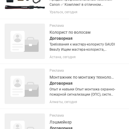
Canon ✅ Комплект в отличном
техническом состоянии, всё работает
Уральск, сегодня
без нареканий. После покупки
пользовалась редко. В комплекте: •
Canon EOS R • Canon RF 24–70mm...
Реклама
Колорист по волосам
Договорная
Требования к мастеру-колористу GAUDI
Beauty Ищем мастера-колориста,
который уверенно работает с цветом,
Астана, сегодня
умеет слышать клиента и создавать
чистый, эстетичный результат.
Основные требования: Опыт...
Реклама
Монтажник по монтажу технологического оборудования
Договорная
Опыт и навыки Опыт монтажа охранно-
пожарной сигнализации (ОПС), систем
видеонаблюдения, СКУД и
Алматы, сегодня
слаботочных сетей от 1 года Умение
читать проектную документацию,
схемы, чертежи и рабочие...
Реклама
Лэшмейкер
Договорная