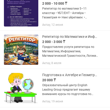
2 000 - 10 000 ₸
Репетитор по математике 5–11
класстар • ҰБТ/ЕНТ • Алгебра •
Геометрия ✏️ Нені үйретемін: •
Математиканың барлық тақырыптары
Актау, 12 июня
• Алгебра мен геометрияны оңай
түсіндіру • Күрделі есептерді
қарапайым...
Репетитор по Математике и Информатике, Подготовка к ЕНТ (ОНЛАЙН)
2 000 - 3 000 ₸
Предоставляю услуги репетитора по
Математике, Информатике,
Математической Грамотности, Логике
и Программированию в онлайн
Актау, 8 июля
формате О себе: • Работал
преподавателем по Математике в
образовательных...
Подготовка к Алгебре и Геометрии , ЕНТ онлайн и оффлайн
20 000 ₸
Образовательный центр English
Leading Group предлагает вашему
вниманию курсы по подготовке по
предметам: алгебра и геометрия к ЕНТ,
Актау, 19 июня
математика и алгебра с 1 по 11
классы. Занятия проводятся...