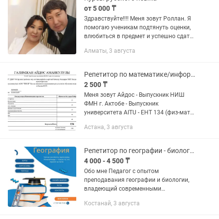
от 5 000 ₸
Здравствуйте!!!! Меня зовут Роллан. Я
помогаю ученикам подтянуть оценки,
влюбиться в предмет и успешно сдать
экзамены без стресса и зубрёжки. Кому
Алматы, 3 августа
я могу помочь: - Школьникам (1-11
классы)...
Репетитор по математике/информатике
2 500 ₸
Меня зовут Айдос - Выпускник НИШ
ФМН г. Актобе - Выпускник
университета AITU - ЕНТ 134 (физ-мат) -
Репетиторством занимаюсь более 4
Астана, 3 августа
лет. Готовлю по направлению: - ЕНТ, а
именно мат. сауаттылык,...
Репетитор по географии - биологии. Подготовка ЕНТ
4 000 - 4 500 ₸
Обо мне Педагог с опытом
преподавания географии и биологии,
владеющий современными
методиками обучения и
Костанай, 3 августа
индивидуального подхода к каждому
ученику. Навыки 🖇️Глубокие знания