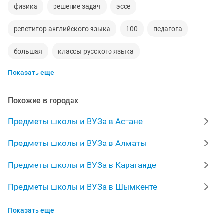
физика
решение задач
эссе
репетитор английского языка
100
педагога
большая
классы русского языка
Показать еще
английский индивидуально
казахский
диплом
для детей
русский язык для
7 класс
Похожие в городах
учитель начальных классов
прав
Предметы школы и ВУЗа в Астане
домашние задания
курсовые
русский казахский
Предметы школы и ВУЗа в Алматы
предлагаю
обучение русскому языку
Предметы школы и ВУЗа в Караганде
помощь выполнении
грамотность
англ
Предметы школы и ВУЗа в Шымкенте
Предметы школы и ВУЗа в Усть-Каменогорске
русская литература
практика
работа час
Показать еще