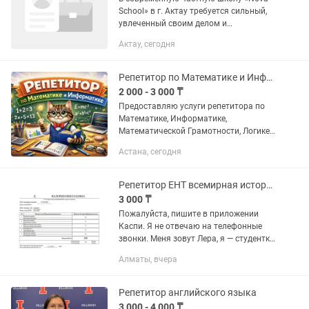
School» в г. Актау требуется сильный,
увлеченный своим делом и
квалифицированный Учитель истории
Актау, сегодня
Казахстана (с казахским языком
обучения). Мы ищем педагога,
который...
Репетитор по Математике и Информатике, Подготовка к ЕНТ (ОНЛАЙН)
2 000 - 3 000 ₸
Предоставляю услуги репетитора по
Математике, Информатике,
Математической Грамотности, Логике
и Программированию в онлайн
Астана, сегодня
формате О себе: • Работал
преподавателем по Математике в
образовательных...
Репетитор ЕНТ всемирная история
3 000 ₸
Пожалуйста, пишите в приложении
Каспи. Я не отвечаю на телефонные
звонки. Меня зовут Лера, я — студентка
международных отношений и
Алматы, вчера
репетитор, который знает ЕНТ изнутри
— как ученик и как наставник....
Репетитор английского языка
3 000 - 4 000 ₸