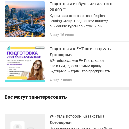
Подготовка и обучение казахскому языку онлайн/ оффлайн
20 000 ₸
Курсы казахского языка с English
Leading Group. Предлагаем вашему
вниманию курсы по изучению и
улучшению казахского языка для
Актау, 16 июня
учеников школ с русским языком
обучения, отдельные курсы для
взрослых,...
Подготовка к ЕНТ по информатике
Договорная
🥇Чтобы экзамен ЕНТ не казался
сложным,недосягаемым прошу
будущих абитуриентов предпринять
заранее действия. Тогда и результат
Актау, 7 июня
будет иметь больше шансов.🥇😊 ‼️
❗️Помните,что результат зависит от 3-
х...
Вас могут заинтересовать
Учитель истории Казахстана
Договорная
В современную частную школу «Nova