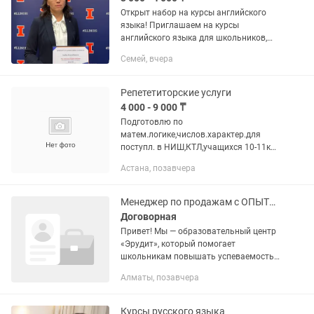
Открыт набор на курсы английского
языка! Приглашаем на курсы
английского языка для школьников,
студентов и взрослых. Направления
Семей, вчера
подготовки - Подготовка к ЕНТ
-Подготовка к поступлению в...
Репететиторские услуги
4 000 - 9 000 ₸
Подготовлю по
матем.логике,числов.характер.для
поступл. в НИШ,КТЛ,учащихся 10-11кл.
к ЕНТ по матем.грамотности,по
Астана, позавчера
высшей матем. студентов 1-3 курсов
Менеджер по продажам с ОПЫТОМ
Договорная
Привет! Мы — образовательный центр
«Эрудит», который помогает
школьникам повышать успеваемость
и успешно готовиться к ЕНТ. У нас
Алматы, позавчера
демократичная атмосфера, где каждый
сотрудник может высказать своё...
Курсы русского языка