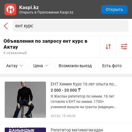
Kaspi.kz
Открыть
Открыть в Приложении Kaspi.kz
Объявления по запросу ент курс в
Актау
6 объявлений
Актау
Цена
Возможен выезд
Есть фото
ЕНТ Химия Курс 16 лет опыта подготовка на грант Гарантия
2 000 - 20 000 ₸
Я Жаслан репетитор по химии. 16 лет
готовлю к ЕНТ по химии. 1700+
учеников вышли на гранты (медицина,
педагогика, биотехнологии). Без воды,
Актау, 16 июля
с системой и контрольными точками.
Готовлю в Казахстан,...
Репетитор матиматикадан