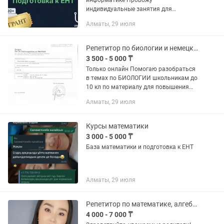
информатике Провожу
индивидуальные занятия для
школьников по математике и
Алматы, 29 июля
информатике с подготовкой к ЕНТ. ✔
Онлайн и оффлайн формат —
выбирайте удобный для вас...
Репетитор по биологии и немецкому языку
3 500 - 5 000 ₸
Только онлайн Помогаю разобраться
в темах по БИОЛОГИИ школьникам до
10 кл по материалу для повышения
успеваемости, готовлю по пробникам к
Алматы, 29 июля
ент, а также подготавливаю к
поступлению в Венский...
Курсы математики
3 000 - 5 000 ₸
База математики и подготовка к ЕНТ
Алматы, 29 июля
Репетитор по математике, алгебре, геометрии
4 000 - 7 000 ₸