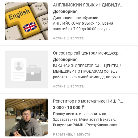
школьной и...
АНГЛИЙСКИЙ ЯЗЫК ИНДИВИДУАЛЬНО И В ГРУППАХ
Договорная
Дистанционное обучение
АНГЛИЙСКОМУ ЯЗЫКУ по,. Время
занятий от 7:00 до 00:00 все дни.
-устранение пробелов в знаниях
Астана, 2 августа
-подготовка к сдаче экзаменов (ELTS,
TOEFL, FCE, КИМЭП, ЕНТ, ЕГЭ,)
-подготовка к...
Оператор call-центра/ менеджер по продажам
Договорная
ВАКАНСИЯ: ОПЕРАТОР CALL-ЦЕНТРА /
МЕНЕДЖЕР ПО ПРОДАЖАМ Хочешь
работать в сильной команде, получать
достойную зарплату и развиваться в
Астана, 2 августа
продажах? Тогда мы ждем именно
тебя! Что нужно делать? 📞...
Репетитор по математике НИШ РФМШ КТЛ SAT NUET. Помощь по СОР, СОЧ
3 000 - 10 000 ₸
Прошу писать или звонить на
Здравствуйте. Меня зовут Бекарыс.
Выпускник РФМШ (Республиканская
физико-математическая школа).
Караганда, 1 августа
Студент 3 курса Назарбаев