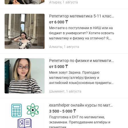
Атырау, 1 августа
Студент 3 курса Назарбаев
Университет, специальность —...
Репетитор математика 5-11 классы, подготовка к ент
от 6 000 ₸
Мечтаете о поступлении в НИШ или на
бюджет в университет? Хотите освоить
математику и физику на отлично? Я,
Акмаржан, помогу вам достичь не
Алматы, 1 августа
просто хороших, а потрясающих
результатов! И я знаю, как...
Репетитор по физике и математике на 3 языках (рус, каз, англ)
от 5 000 ₸
Меня зовут Зарина. Преподаю
математику/алгебру/физику и
английский язык(основные предметы)
с 1 по 11-12 класса включая
Шымкент, 1 августа
колледжам. Закончила школу Дарын в
городе Караганда. Учусь в физико-
техническом...
examhelper онлайн курсы по математике
3 500 - 5 000 ₸
Подготовка к ЕНТ по математике,
экзаменам. Преподавание алгебры и
геометрии