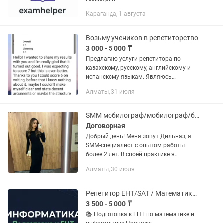
Караганда, 1 августа
Возьму учеников в репетиторство
3 000 - 5 000 ₸
Предлагаю услуги репетитора по
казахскому, русскому, английскому и
испанскому языкам. Являюсь
выпускником Назарбаев Университета.
Алматы, 31 июля
Опыт преподавания более 3 лет. Курс
по подготовке к ЕНТ по...
SMM мобилограф/мобилограф/бизнес ассистент
Договорная
Добрый день! Меня зовут Дильназ, я
SMM-специалист с опытом работы
более 2 лет. В своей практике я
работала с различными нишами,
Алматы, 30 июля
такими как ателье, рестораны, личные
блоги, учебные центры и курсы...
Репетитор ЕНТ/SAT / Математика, Информатика 1-11кл.
3 500 - 5 000 ₸
📚 Подготовка к ЕНТ по математике и