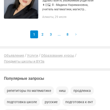
Здравствуйте, уважаемые родители!
👩🏻💻 Я - Мадина Наримановна,
учитель математики, магистр
педагогических наук. Работаю с
Алматы, 29 июля
учениками 1-11 классов на русском
языке обучения 📚 Помогу Вашему
ребенку: ✔️...
1
2
3
...
8
Объявления
Услуги
Образование, курсы
Предметы школы и ВУЗа
Популярные запросы
репетиторы по математике
ниш
продленка
подготовка школе
русские
подготовка к ент