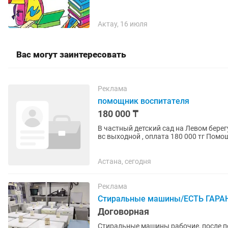
Актау, 16 июля
Вас могут заинтересовать
Реклама
помощник воспитателя
180 000 ₸
В частный детский сад на Левом берегу 
вс выходной , оплата 180 000 тг Помощь воспитателю, уборка помещения. тел хабарласыңыз
баламен...
Астана, сегодня
Реклама
Стиральные машины/ЕСТЬ ГАРА
Договорная
Стиральные машины рабочие, после полного