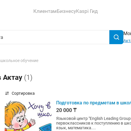
Клиентам
Бизнесу
Kaspi Гид
Мой
Акт
школьное обучение
в Актау
(1)
Сортировка
Подготовка по предметам в шко
20 000 ₸
Языковой центр "English Leading Gro
первоклассников к поступлению в школ
язык, математика....