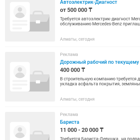
Автоэлектрик-Диагност
от 500 000 ₸
Требуется автоэлектрик-диагност Mercedes-Benz Специализированный 
обслуживанию Mercedes-Benz приглашает в к
делать: Компьютерная...
Алматы, сегодня
Реклама
Дорожный рабочий по текущему 
400 000 ₸
В строительную компанию требуется д
укладка асфальта покрытия, земляные работы. График работы 6/1
рабочий день. Заработная плата...
Алматы, сегодня
Реклама
Бариста
11 000 - 20 000 ₸
Требуется Бариста-Девушка , на подра