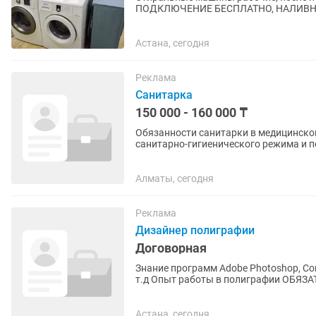
ПОДКЛЮЧЕНИЕ БЕСПЛАТНО, НАЛИВНО
(обмен старой на новую
Астана, сегодня
Реклама
Санитарка
150 000 - 160 000 ₸
Обязанности санитарки в медицинск
санитарно-гигиенического режима и 
генеральной уборки помещений в соотв
Алматы, сегодня
Реклама
Дизайнер полиграфии
Договорная
Знание программ Adobe Photoshop, CorelDraw; Разработка дизайна; Фото на д
т.д Опыт работы в полиграфии ОБЯЗАТЕЛЕН График работы 2/2 с 10:00 до 22:00 Оплата за
смену 8000 +...
Астана, сегодня