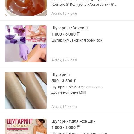
Қолтық 🌸 Қол (толық/жартылай) 🌸
Аяқ (толық/тізеге дейін) 🌸 Бикини
Актау, 13 июля
классика 🌸 Терең бикини 🌸 Бет
аймағы (ерін үсті, иек) 🌸 Іш сызығы 🌸...
Шугаринг/Ваксинг
1 000 - 6 000 ₸
Шугаринг/Ваксинг любых зон
Актау, 12 июля
Шугаринг
500 - 3 500 ₸
Шугаринг безболезненно и по
доступной цене 🙌🏻
Актау, 19 июня
Шугаринг для женщин
1 000 - 8 000 ₸
Шугаринг воскпен, сахармен, тек