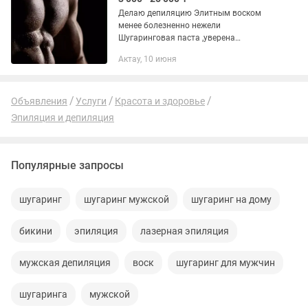
Делаю депиляцию Элитным воском
менее болезненно нежели
Шугаринговая паста ,уверена
процедура вам понравится,опыт более
Актау, 10 июня
5 лет ,избавлю вас от нежелательных
волос воск удаляет волос вместе с
корнем ,не...
Объявления
Услуги
Красота и здоровье
Эпиляция и депиляция
Популярные запросы
шугаринг
шугаринг мужской
шугаринг на дому
бикини
эпиляция
лазерная эпиляция
мужская депиляция
воск
шугаринг для мужчин
шугаринга
мужской