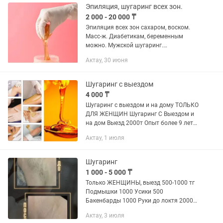
Эпиляция, шугаринг всех зон.
2 000 - 20 000 ₸
Эпиляция всех зон сахаром, воском.
Масс-ж. Диабетикам, беременным
можно. Мужской шугаринг.
Безболезненно. Бикини 10 минут! Стаж
Актау, 30 июня
работы 13 лет.
Шугаринг с выездом
4 000 ₸
Шугаринг с выездом и на дому ТОЛЬКО
ДЛЯ ЖЕНЩИН Шугаринг С Выездом и
на дом Выезд 2000т Опыт более 9 лет
Мастер Мехрибан Гл
Актау, 1 июля
бикини+подмышки 4000т Адрес 15-25
РАБОТАЕМ БЕЗ ВЫХОДНЫХ! БЕЗ...
Шугаринг
1 000 - 5 000 ₸
Только ЖЕНЩИНЫ, выезд 500-1000 тг
Подмышки 1000 Усики 500
Бакенбарды 1000 Руки до локтя 2000
Ноги до колен 2500 Руки полностью
Актау, 3 июля
2500 Ноги полностью 3000 Бикини