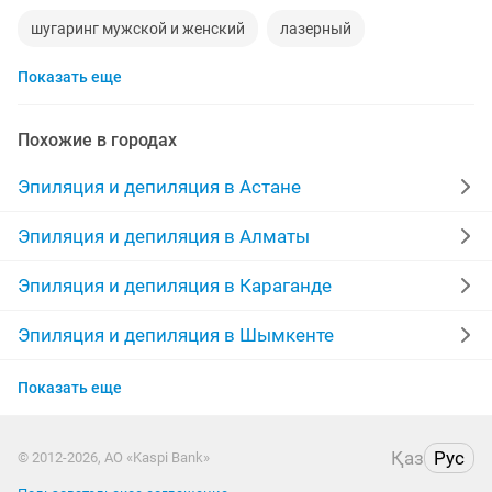
шугаринг мужской и женский
лазерный
Показать еще
мастер шугаринг
для мужчин
шугаринг бикини
руки
модели шугаринг
женщину
тел
Похожие в городах
обучение шугарингу
шугаринг эпиляция
кожа
Эпиляция и депиляция в Астане
шугаринга мужского
мастер шугаринга
нога
Эпиляция и депиляция в Алматы
шугаринг воск
мастер депиляции
ноги для
Эпиляция и депиляция в Караганде
шугаринг муж
паста
салон красот
Эпиляция и депиляция в Шымкенте
Эпиляция и депиляция в Усть-Каменогорске
мастер эпиляции
чистка
Показать еще
Эпиляция и депиляция в Актобе
шугаринг лазерная эпиляция
ищу моделей
Қаз
Рус
© 2012-2026, АО «Kaspi Bank»
Эпиляция и депиляция в Костанае
комплекс
ламинирование бровей
мин