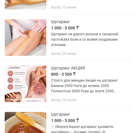
Актау, 15 июня
Шугаринг
1 000 - 5 000 ₸
Шугаринг не дорого воском и сахарной
пастой,без боли и со всеми уходовыми
этапами
Актау, 29 июня
Шугаринг АКЦИЯ
800 - 3 500 ₸
Строго для женщин Акция на шугаринг
Бикини 3500 Ноги до колень 2000
Полностью 3000 Руки до локтя 2000
Полностью 3000 Усики 800 Подмышка
Актау, 18 июля
1000 Лицо 2000
Шугаринг
1 000 - 5 000 ₸
✨ Үйіңізге барып шугаринг қызметін
жасаймын ✨ Қызмет түрлері: 🌸