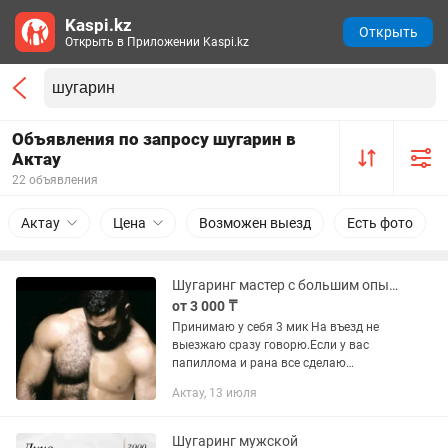
Kaspi.kz
Открыть
Открыть в Приложении Kaspi.kz
Объявления по запросу шугарин в
Актау
22 объявления
Актау
Цена
Возможен выезд
Есть фото
Шугаринг мастер с большим опытом. Ер адамдарга
от 3 000 ₸
Принимаю у себя 3 мик На въезд не
выезжаю сразу говорю.Если у вас
папиллома и рана все сделаю
аккуратно. Шугаринг на все зоны
Актау, 13 июля
мастер с большим опытом работы.
Можете сравнить с другими мастерами
ихние...
Шугаринг мужской