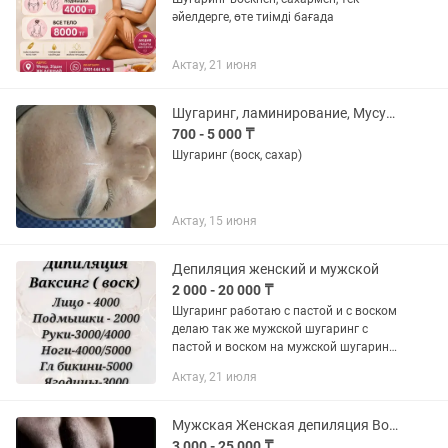
әйелдерге, өте тиімді бағада
Актау, 21 июня
Шугаринг, ламинирование, Мусульманская коррекция бровей. Есть выезд на дом
700 - 5 000 ₸
Шугаринг (воск, сахар)
Актау, 15 июня
Депиляция женский и мужской
2 000 - 20 000 ₸
Шугаринг работаю с пастой и с воском
делаю так же мужской шугаринг с
пастой и воском на мужской шугаринг
уточнить сумму при записи. Работаю
Актау, 21 июля
по предоплате!
Мужская Женская депиляция Воском Премиум класса
3 000 - 25 000 ₸