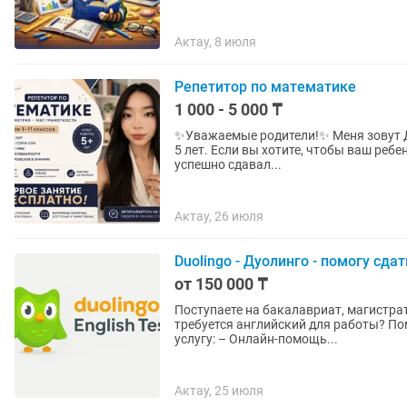
Актау, 8 июля
Репетитор по математике
1 000 - 5 000 ₸
✨Уважаемые родители!✨ Меня зовут Дильназ, я - учитель математики с опытом работы более
5 лет. Если вы хотите, чтобы ваш ребенок уверенно понимал математику, улучшил оценки и
успешно сдавал...
Актау, 26 июля
Duolingo - Дуолинго - помогу сдат
от 150 000 ₸
Поступаете на бакалавриат, магистра
требуется английский для работы? Помогу сдат
услугу: – Онлайн-помощь...
Актау, 25 июля