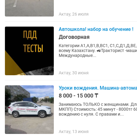
Актау, 26 июля
Автошкола! набор на обучение !
Договорная
Категории А1,А,В1,В,ВС1, С1,С,Д1,Д,ВЕ,С1Е,СЕ,Д1Е,
всему Казахстану. 🚜Тракторист -машинист 50.000 т е н г е 📢Перевозка опасных грузов:
Международные...
Актау, 30 июня
Уроки вождения. Машина-автома
8 000 - 15 000 ₸
Занимаюсь ТОЛЬКО с женщинами. Для
МКПП) Стоимость: 45 минут - 8000тг 60 минут - 10 000 тг 90 минут- 15 000тг 1. Обучаю
вождению с нуля. C правами и...
Актау, 13 июня