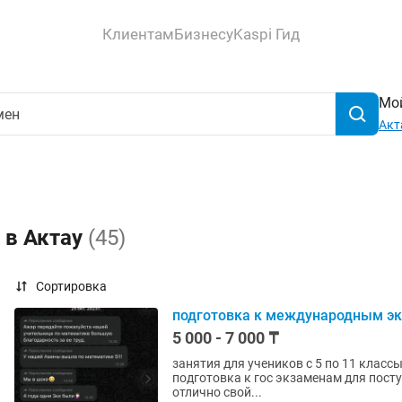
Клиентам
Бизнесу
Kaspi Гид
Мой
Акт
 в Актау
(45)
Сортировка
подготовка к международным эк
5 000 - 7 000 ₸
занятия для учеников с 5 по 11 классы повышение успеваемости подготовка к СОР и С
подготовка к гос экзаменам для поступление: ЕНТ, SAT преподавание - не только знать на
отлично свой...