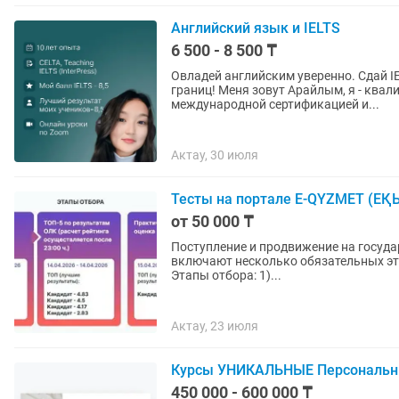
Английский язык и IELTS
6 500 - 8 500 ₸
Овладей английским уверенно. Сдай IE
границ! Меня зовут Арайлым, я - квалифицированный преподаватель английского языка с
международной сертификацией и...
Актау, 30 июля
Тесты на портале E-QYZMET (ЕҚ
от 50 000 ₸
Поступление и продвижение на госуда
включают несколько обязательных эта
Этапы отбора: 1)...
Актау, 23 июля
Курсы УНИКАЛЬНЫЕ Персональны
450 000 - 600 000 ₸