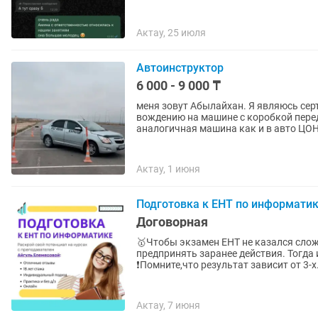
Актау, 25 июля
Автоинструктор
6 000 - 9 000 ₸
меня зовут Абылайхан. Я являюсь се
вождению на машине с коробкой перед
аналогичная машина как и в авто ЦОНе 
Актау, 1 июня
Подготовка к ЕНТ по информати
Договорная
🥇Чтобы экзамен ЕНТ не казался сл
предпринять заранее действия. Тогда и
❗️Помните,что результат зависит от 3-х.
Актау, 7 июня