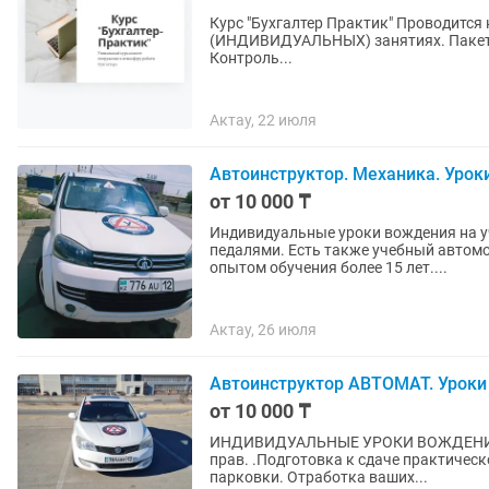
Курс "Бухгалтер Практик" Проводится набор учеников на курс обучения на персональных
(ИНДИВИДУАЛЬНЫХ) занятиях. Пакет "С
Контроль...
Актау, 22 июля
Автоинструктор. Механика. Урок
от 10 000 ₸
Индивидуальные уроки вождения на 
педалями. Есть также учебный автом
опытом обучения более 15 лет....
Актау, 26 июля
Автоинструктор АВТОМАТ. Уроки
от 10 000 ₸
ИНДИВИДУАЛЬНЫЕ УРОКИ ВОЖДЕНИЯ . Обучаем как мужчин так и женщин. С правам
прав. .Подготовка к сдаче практичес
парковки. Отработка ваших...