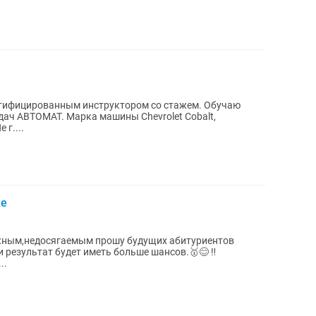
ртифицированным инструктором со стажем. Обучаю
ач АВТОМАТ. Марка машины Chevrolet Cobalt,
г....
ке
ожным,недосягаемым прошу будущих абитуриентов
 результат будет иметь больше шансов.🥇😊 ‼️
..