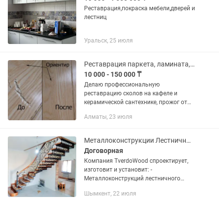
Реставрация,покраска мебели,дверей и
лестниц
Уральск, 25 июля
Реставрация паркета, ламината, столешниц, керамики, дерева, кафеля
10 000 - 150 000 ₸
Делаю профессиональную
реставрацию сколов на кафеле и
керамической сантехнике, прожог от
углей, повреждения, царапины, на
Алматы, 23 июля
паркете, ламинате, деревянных
изделий (лестницы, столешницы)!
Гарантия моей...
Металлоконструкции Лестничных Маршей.
Договорная
Компания TverdoWood спроектирует,
изготовит и установит: -
Металлоконструкций лестничного
марша из швеллера и уголка. -
Шымкент, 22 июля
Металлоконструкций лестничного
марша под заливку бетоном из
квадратной трубы и...