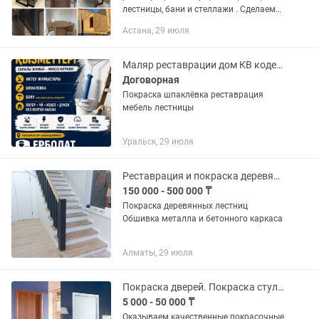
лестницы, бани и стеллажи . Сделаем
так как вы хотите. Натуральное дерево
Астана, 29 июля
на ваш выбор сосна, бук, дуб, береза,
брус Так же в...
Маляр реставрации дом КВ кодеры лестниц и двери
Договорная
Покраска шпаклёвка реставрация
мебель лестницы
Уральск, 29 июля
Реставрация и покраска деревянных лестниц
150 000 - 500 000 ₸
Покраска деревянных лестниц
Обшивка металла и бетонного каркаса
Алматы, 29 июля
Покраска дверей. Покраска стульев. Кухонных фасадов. Шкафов. Коммодов. И др
5 000 - 50 000 ₸
Оказываем качественные покрасочные