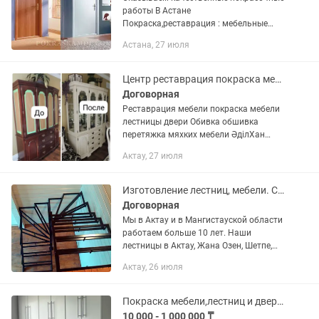
работы В Астане
Покраска,реставрация : мебельные
фасады,комоды,шкафы,кухонные
Астана, 27 июля
спальные-детские гарнитуры,
межкомнатные двери, лестницы, МДФ,
массив, столярные...
Центр реставрация покраска мебели лестницы двери Обивка перетяжка обшивка
Договорная
Реставрация мебели покраска мебели
лестницы двери Обивка обшивка
перетяжка мяхких мебели ӘділХан
Если красить на белый цвет есть
Актау, 27 июля
10%скидка
Изготовление лестниц, мебели. Сварочные работы.
Договорная
Мы в Актау и в Мангистауской области
работаем больше 10 лет. Наши
лестницы в Актау, Жана Озен, Шетпе,
Акшукур и т.д. ЛЕСТНИЦЫ и беседки:
Актау, 26 июля
Изготовим, установим, а также
демонтаж и реставрация,...
Покраска мебели,лестниц и дверей
10 000 - 1 000 000 ₸