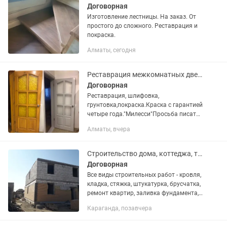
Договорная
Изготовление лестницы. На заказ. От
простого до сложного. Реставрация и
покраска.
Алматы, сегодня
Реставрация межкомнатных дверей, лестниц,фасадов
Договорная
Реставрация, шлифовка,
грунтовка,покраска.Краска с гарантией
четыре года."Милесси"Просьба писать
или звонить на
Алматы, вчера
Строительство дома, коттеджа, таунхауса,ремонт под ключ, по дизайн проекту
Договорная
Все виды строительных работ - кровля,
кладка, стяжка, штукатурка, брусчатка,
ремонт квартир, заливка фундамента,
делаем ремонт квартир любой
Караганда, позавчера
сложности, современным дизайном,
двойные потолки,...