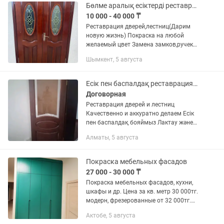
Бөлме аралық есіктерді реставрациялау,бояуын ауыстыру заманауи,жаңалау
10 000 - 40 000 ₸
Реставрация дверей,лестниц(Дарим
новую жизнь) Покраска на любой
желаемый цвет Замена замков,ручек
Изготовление корон,обналичников
Шымкент, 5 августа
Есік пен баспалдақ реставрациясы Бояу және жөндеу
Договорная
Реставрация дверей и лестниц
Качественно и аккуратно делаем Есік
пен баспалдақ бояймыз Лактау және
басқа жұмыстар
Алматы, 5 августа
Покраска мебельных фасадов
27 000 - 30 000 ₸
Покраска мебельных фасадов, кухни,
шкафы и др. Цена за кв. метр 30 000тг.
модерн, фрезерованные от 32 000тг.
Реставрация лестниц от 350 000 тг.
Актобе, 5 августа
Покраска пластиковых окон изнутри от