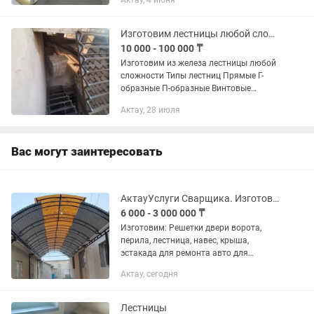
Актау, 4 июня
Изготовим лестницы любой сложности
10 000 - 100 000 ₸
Изготовим из железа лестницы любой
сложности Типы лестниц Прямые Г-
образные П-образные Винтовые
Пожарные Гусиный шаг Чердачные
Актау, 28 июля
Малогабаритные Комбинированные
Лофт На больцах На...
Вас могут заинтересовать
АктауУслуги Сварщика. Изготовим и установим!
6 000 - 3 000 000 ₸
Изготовим: Решетки двери ворота,
перила, лестница, навес, крыша,
эстакада для ремонта авто для
частного дома,топчан, мебель, качели,
Актау, сегодня
лавочка, беседка и т.д! Реставрация и
окраска!!Сварочные работы...
Лестницы