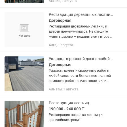
Актобе, 2 августа
зданий, фермы, ангары, усиление
конструкций. 🔹 Ворота, заборы,...
Реставрация деревянных лестниц и дверей премиум-класса.
Договорная
Реставрация деревянных лестниц и
дверей премиум-класса. Не спешите
менять дерево — подарите ему вторую
жизнь! Работаем с лестницами,
Алга, 1 августа
дверями, перекраска в однотонные и
комбинированные цвета (белый,...
Укладка террасной доски любой сложности
Договорная
Террасы, декинг и сварочные работы
любой сложности Выполняем полный
комплекс работ по изготовлению и
монтажу террас, навесов и
Алматы, 1 августа
металлоконструкций. Террасные
работы: - Монтаж палубной доски
любого...
Реставрация лестниц
190 000 - 240 000 ₸
Реставрация покраска лестниц в
кратчайшие сроки!!!