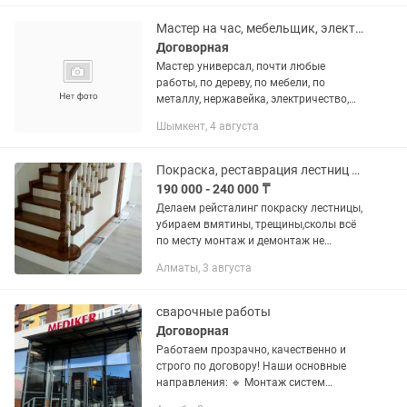
40000 за окно.
Мастер на час, мебельщик, электрик, сантехник
Договорная
Мастер универсал, почти любые
работы, по дереву, по мебели, по
металлу, нержавейка, электричество,
сантехника, москитные сетки, решение
Шымкент, 4 августа
проблем с замками, с дверми,
реставрация и ремонт стульев,...
Покраска, реставрация лестниц аккуратно качественно и в кратчайшие сроки
190 000 - 240 000 ₸
Делаем рейсталинг покраску лестницы,
убираем вмятины, трещины,сколы всё
по месту монтаж и демонтаж не
делаем. Лакировка качественно и с
Алматы, 3 августа
гарантией. Если не отвечаю значит
занят, отвечу всем...
сварочные работы
Договорная
Работаем прозрачно, качественно и
строго по договору! Наши основные
направления: 🔹 Монтаж систем
отопления и водопровода. 🔹 Каркасы