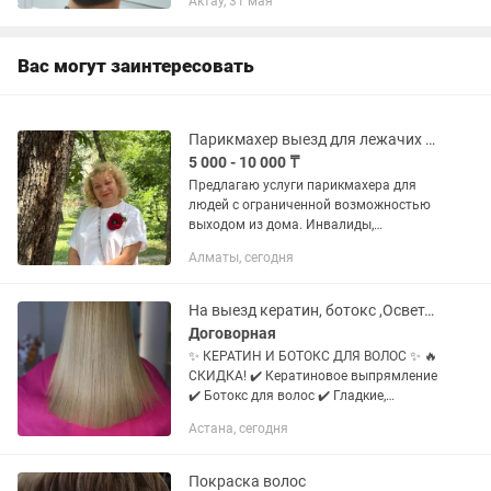
Актау, 31 мая
Вас могут заинтересовать
Парикмахер выезд для лежачих больных, инвалидов и пенсионеров.
5 000 - 10 000 ₸
Предлагаю услуги парикмахера для
людей с ограниченной возможностью
выходом из дома. Инвалиды,
пенсионеры, лежачие больные.
Алматы, сегодня
Стрижка, хим. завивка, покраска волос,
расчесывание и удаления...
На выезд кератин, ботокс ,Осветление волос покраска стрижка
Договорная
✨ КЕРАТИН И БОТОКС ДЛЯ ВОЛОС ✨ 🔥
СКИДКА! ✔️ Кератиновое выпрямление
✔️ Ботокс для волос ✔️ Гладкие,
блестящие и ухоженные волосы
Астана, сегодня
надолго ОКРАШИВАНИЕ ВОЛОС
СТРИЖКА ВОЛОС Выезд на дом 📩
Запись
Покраска волос