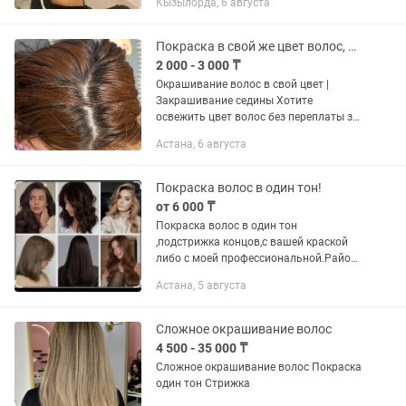
Кызылорда, 6 августа
5000тг Окрашивание волос от 5000 тг...
Покраска в свой же цвет волос, покраска седины
2 000 - 3 000 ₸
Окрашивание волос в свой цвет |
Закрашивание седины Хотите
освежить цвет волос без переплаты за
салон? Предлагаю аккуратное
Астана, 6 августа
окрашивание волос в один тон: ✔
Закрашивание седины ✔
Окрашивание...
Покраска волос в один тон!
от 6 000 ₸
Покраска волос в один тон
,подстрижка концов,с вашей краской
либо с моей профессиональной.Район
левого берега
Астана, 5 августа
Сложное окрашивание волос
4 500 - 35 000 ₸
Сложное окрашивание волос Покраска
один тон Стрижка