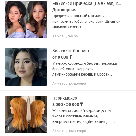
Макияж и Причёска (на выезд) колористика,прокол ушей
Договорная
Профессиональный макияж и
причёски в любой сложности. Дневной
макияж+локоны
10000,12000,15000,18000,20000
Алматы, вчера
Вечерний макияж+причёски
12000,15000,18000,20000,25000
Возрастной макияж+укладка...
Визажист-бровист
от 8 000 ₸
Макияж, коррекция бровей, покраска
бровей, халал коррекция,
ламинирование ресниц и бровей
Укладка волос
Алматы, позавчера
Парикмахер
2 000 - 50 000 ₸
Женские стрижки/покраски ,в том
числе и сложные, лечение/
выпрямление волос,биохимия для
волос.
Алматы, позавчера