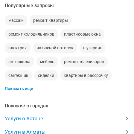
Популярные запросы
массаж
ремонт квартиры
ремонт холодильников
пластиковые окна
электрик
натяжной потолок
шугаринг
автошкола
мебель
ремонт телевизоров
сантехник
сиделки
квартиры в рассрочку
Показать еще
мебель на заказ
установка кондиционеров
уколы на дому
москитные сетки
ремонт окон
Похожие в городах
ремонт стиральных машин
двери
ремонт
Услуги в Астане
заправка картриджей
квартира
стяжка полов
Услуги в Алматы