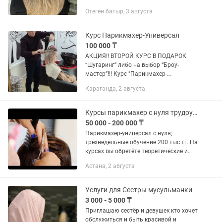
Отеген батыр, 3 августа
Курс Парикмахер-Универсал
100 000 ₸
АКЦИЯ!! ВТОРОЙ КУРС В ПОДАРОК
“Шугаринг” либо на выбор “Броу-
мастер”!!! Курс "Парикмахер-
универсал" - индивидуальное обучение,
Караганда, 2 августа
гибкий график, срок обучения - 1 месяц.
График занятий -...
Курсы парикмахер с нуля трудоустройства
50 000 - 200 000 ₸
Парикмахер-универсал с нуля;
трёхнедельные обучение 200 тыс тг. На
курсах вы обретёте теоретические и
практические знания. Мужская
Астана, 2 августа
стрижка, детская стрижка, женская
стрижка, укладка, локоны,...
Услуги для Сестры мусульманки
3 000 - 5 000 ₸
Приглашаю сестёр и девушек кто хочет
обслужиться и быть красивой и