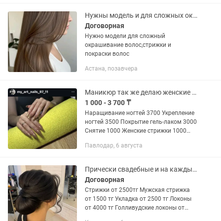
Нужны модель и для сложных окрашивание волос,стрижки и покраски
Договорная
Нужно модели для сложный
окрашивание волос,стрижки и
покраски волос
Астана, позавчера
Маникюр так же делаю женские стрижки
1 000 - 3 700 ₸
Наращивание ногтей 3700 Укрепление
ногтей 3500 Покрытие гель-лаком 3000
Снятие 1000 Женские стрижки 1000
Покраска волос 2500
Павлодар, 6 августа
Прически свадебные и на каждый день,макияж
Договорная
Стрижки от 2500тг Мужская стрижка
от 1500 тг Укладка от 2500 тг Локоны
от 4000 тг Голливудские локоны от
6000 тг Прически от 5000 тг Макияж от