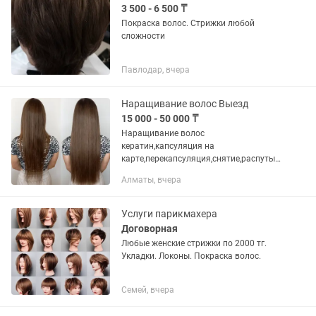
3 500 - 6 500 ₸
Покраска волос. Стрижки любой
сложности
Павлодар, вчера
Наращивание волос Выезд
15 000 - 50 000 ₸
Наращивание волос
кератин,капсуляция на
карте,перекапсуляция,снятие,распутыв
ание колотунов,покраска
Алматы, вчера
волос,возможна укладка Выезд на дом
Услуги парикмахера
Договорная
Любые женские стрижки по 2000 тг.
Укладки. Локоны. Покраска волос.
Семей, вчера