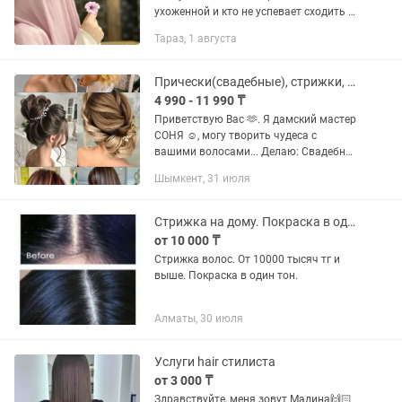
ухоженной и кто не успевает сходить в
салон красоты работаю и принимаю в
Тараз, 1 августа
любое время только записываемся
заранее Услуги Стрижка...
Прически(свадебные), стрижки, окрашивание волос. С выездом на дом!
4 990 - 11 990 ₸
Приветствую Вас 🫶. Я дамский мастер
СОНЯ ☺️, могу творить чудеса с
вашими волосами... Делаю: Свадебные
и обычные прически, стрижки разных
Шымкент, 31 июля
видов, укладки, окрашивание волос
(сложная покраска)🤗...
Стрижка на дому. Покраска в один тон.
от 10 000 ₸
Стрижка волос. От 10000 тысяч тг и
выше. Покраска в один тон.
Алматы, 30 июля
Услуги hair стилиста
от 3 000 ₸
Здравствуйте, меня зовут Мадина🙌🏻