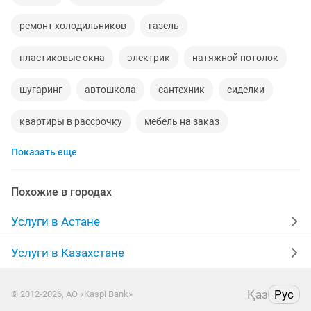
ремонт холодильников
газель
пластиковые окна
электрик
натяжной потолок
шугаринг
автошкола
сантехник
сиделки
квартиры в рассрочку
мебель на заказ
Показать еще
установка кондиционеров
уколы на дому
москитные сетки
ремонт окон
Похожие в городах
ремонт стиральных машин
установка дверей
Услуги в Астане
двери
сборка мебели
ремонт
Услуги в Казахстане
заправка картриджей
квартира
дизайн
Қаз
Рус
© 2012-2026, АО «Kaspi Bank»