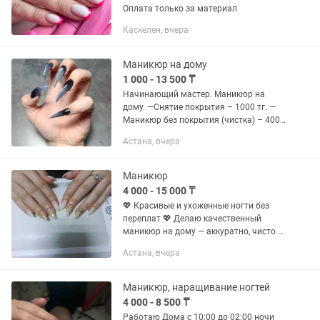
Оплата только за материал
Каскелен, вчера
Маникюр на дому
1 000 - 13 500 ₸
Начинающий мастер. Маникюр на
дому. —Снятие покрытия – 1000 тг. —
Маникюр без покрытия (чистка) – 4000
тг. — Маникюр с покрытием – 6000 тг.
Астана, вчера
— Наращивание на типсах – 8000 тг. —
Наращивание на...
Маникюр
4 000 - 15 000 ₸
💖 Красивые и ухоженные ногти без
переплат 💖 Делаю качественный
маникюр на дому — аккуратно, чисто и
с заботой о каждом клиенте. ✨
Астана, вчера
Маникюр с гель-покрытием — от 7000тг
✨ Наращивание ногтей + маникюр...
Маникюр, наращивание ногтей
4 000 - 8 500 ₸
Работаю Дома с 10:00 до 02:00 ночи