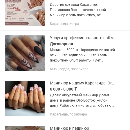
Дорогие девушки Караганды!
Приглашаю Вас на качественный
маникюр с гель покрытием, от
профессионального мастера с опытом
Караганда, вчера
5 лет. Стерильные инструменты,
одноразовые расходники. Маникюр
комби,...
Услуги профессионального nail мастера с опытом работы 7 лет
Договорная
Маникюр 5000 тг Наращивание ногтей
от 7000 тг Педикюр 7000 тг С гель
покрытием Опыт работы 7 лет
Instagram:
Кызылорда, позавчера
Маникюр на дому Караганда Юго-Восток
6 000 - 8 000 ₸
Делаю аккуратный маникюр у себя
дома, в районе Юго-Восток (жилой
дом). Работаю в чистоте, с любовью и
вниманием к деталям Предлагаю:
Караганда, позавчера
Маникюр без покрытия — 2500 тг
Маникюр с гель-лаком — 6000...
Маникюр и педикюр