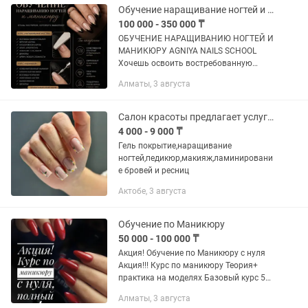
Обучение наращивание ногтей и маникюра
100 000 - 350 000 ₸
ОБУЧЕНИЕ НАРАЩИВАНИЮ НОГТЕЙ И
МАНИКЮРУ AGNIYA NAILS SCHOOL
Хочешь освоить востребованную
профессию и начать хорошо
Алматы, 3 августа
зарабатывать? Приглашаю на
обучение с нуля и повышение
квалификации для...
Салон красоты предлагает услуги наращивание ногтей,педикюр
4 000 - 9 000 ₸
Гель покрытие,наращивание
ногтей,педикюр,макияж,ламинировани
е бровей и ресниц
Актобе, 3 августа
Обучение по Маникюру
50 000 - 100 000 ₸
Акция! Обучение по Маникюру с нуля
Акция!!! Курс по маникюру Теория+
практика на моделях Базовый курс 5
дней стоимость 50.000 Входит в
Алматы, 3 августа
программу: теория, практика