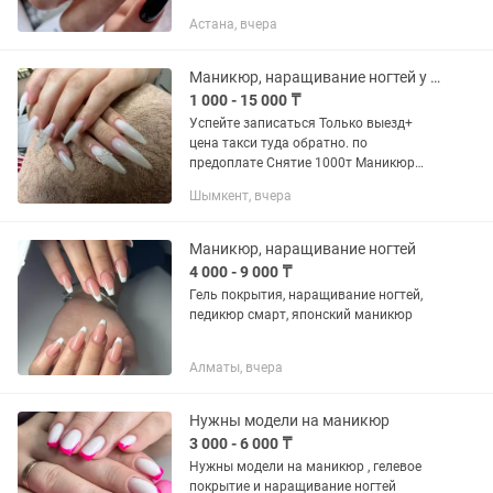
инструментов ¶ Подготовка рабочего
Астана, вчера
места ПРАКТИКА • Наращивание на
нижних формах, на типсах
•Аппаратный...
Маникюр, наращивание ногтей у себя дома и выезд
1 000 - 15 000 ₸
Успейте записаться Только выезд+
цена такси туда обратно. по
предоплате Снятие 1000т Маникюр
3000 Ман+Гелевое покрытие 4000
Шымкент, вчера
Ман+гель покрытие+укр. 5500
Наращивание от 7000(дизайн
отдельно) Дизайн...
Маникюр, наращивание ногтей
4 000 - 9 000 ₸
Гель покрытия, наращивание ногтей,
педикюр смарт, японский маникюр
Алматы, вчера
Нужны модели на маникюр
3 000 - 6 000 ₸
Нужны модели на маникюр , гелевое
покрытие и наращивание ногтей