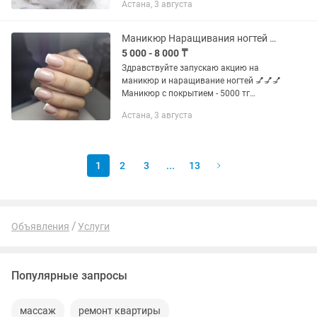
Астана, 3 августа
ключ. Длительность обучение 5 дней -
с отработкой на моделях Что...
Маникюр Наращивания ногтей Шугаринг
5 000 - 8 000 ₸
Здравствуйте запускаю акцию на
маникюр и наращивание ногтей 💅💅💅
Маникюр с покрытием - 5000 тг
Наращивание - 8000тг Шугаринг:
Астана, 3 августа
Комбо 1 - усики-подмышки-2000тг
Комбо 2 - подмышки-руки до...
1
2
3
...
13
Объявления
Услуги
Популярные запросы
массаж
ремонт квартиры