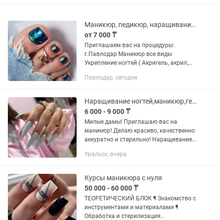
Маникюр, педикюр, наращивание ногтей
от 7 000 ₸
Приглашаем вас на процедуры:
г.Павлодар Маникюр все виды
Укрепление ногтей ( Акригель, акрил,
гель, power gel) Покрытие гель-лаком
Павлодар, сегодня
Наращивание ногтей акрил, гель, power
gel magnetic ( квадрат,...
Наращивание ногтей,маникюр,гель-лак
6 000 - 9 000 ₸
Милые дамы! Приглашаю вас на
маникюр! Делаю красиво, качественно
аккуратно и стерильно! Наращивание
ногтей 8000 тг гель покрытие 6000 тг
Уральск, вчера
Курсы маникюра с нуля
50 000 - 60 000 ₸
ТЕОРЕТИЧЕСКИЙ БЛОК ¶ Знакомство с
инструментами и материалами ¶
Обработка и стерилизация