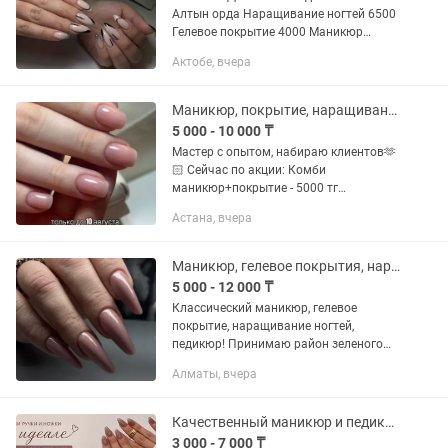
Алтын орда Наращивание ногтей 6500
Гелевое покрытие 4000 Маникюр
обработка 2500 Снятие 1000 Снятие
Актобе, вчера
наращивание 1500 Френч +1000
Дизайны от 500 тг Выезд нету
Маникюр, покрытие, наращивание ногтей
5 000 - 10 000 ₸
Мастер с опытом, набираю клиентов🫶
🏻 Сейчас по акции: Комби
маникюр+покрытие - 5000 тг
Наращивание ногтей - от 8000 тг Адрес
Астана, вчера
БЦ Kel inn Шакарим Кудайбердиулы 26
insta:
Маникюр, гелевое покрытия, наращивание ногтей
5 000 - 12 000 ₸
Классический маникюр, гелевое
покрытие, наращивание ногтей,
педикюр! Принимаю район зеленого
базара
Алматы, вчера
Качественный маникюр и педикюр г.Караганда
3 000 - 7 000 ₸