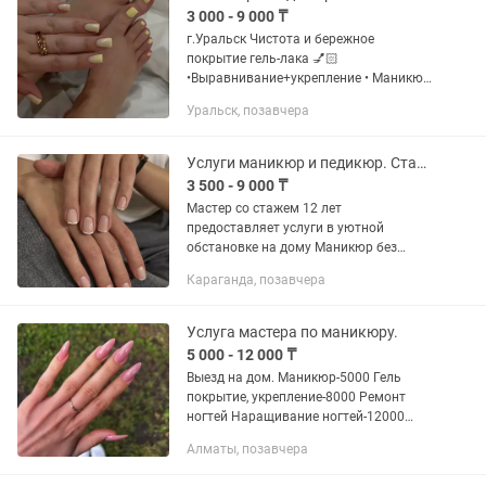
3 000 - 9 000 ₸
г.Уральск Чистота и бережное
покрытие гель-лака 💅🏻
•Выравнивание+укрепление • Маникюр
и Педикюр • Наращивание ногтей •
Уральск, позавчера
Опыт более 7 лет Маникюр без
покрытия 3000 Маникюр с покрытием
(Маникюр +...
Услуги маникюр и педикюр. Стаж 12 лет.
3 500 - 9 000 ₸
Мастер со стажем 12 лет
предоставляет услуги в уютной
обстановке на дому Маникюр без
покрытия 3500 тг. Маникюр с гель
Караганда, позавчера
покрытием 4500 тг. (в один тон)
Наращивание ногтей 8000 тг. Френч
+1000...
Услуга мастера по маникюру.
5 000 - 12 000 ₸
Выезд на дом. Маникюр-5000 Гель
покрытие, укрепление-8000 Ремонт
ногтей Наращивание ногтей-12000
(акригель, гель) Дизайн ногтей
Алматы, позавчера
Педикюр, гель, обработка пяток-10000
(комби+смарт+Полировка) Гель...