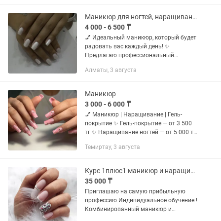
Правильный спил ногтевой
пластины(...
Маникюр для ногтей, наращивание
4 000 - 6 500 ₸
💅 Идеальный маникюр, который будет
радовать вас каждый день! ✨
Предлагаю профессиональный
маникюр с качественным покрытием и
Алматы, 3 августа
гарантией аккуратной работы. Мои
услуги: ✔️ Аппаратный и
комбинированный...
Маникюр
3 000 - 6 000 ₸
💅 Маникюр | Наращивание | Гель-
покрытие ✨ Гель-покрытие — от 3 500
тг ✨ Наращивание ногтей — от 5 000 тг
✔️ Качественные материалы ✔️
Темиртау, 3 августа
Аккуратно и с заботой о ваших ногтях
✔️ Красивый дизайн по...
Курс 1плюс1 маникюр и наращивание ногтей по цене одного
35 000 ₸
Приглашаю на самую прибыльную
профессию Индивидуальное обучение !
Комбинированный маникюр и
наращивание ногтей - мастер под