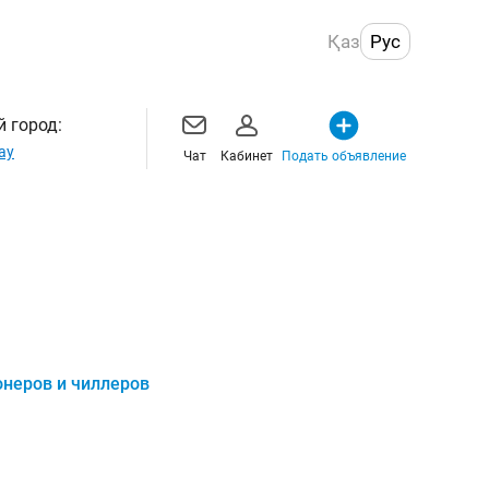
Қаз
Рус
 город:
ау
Чат
Кабинет
Подать объявление
онеров и чиллеров