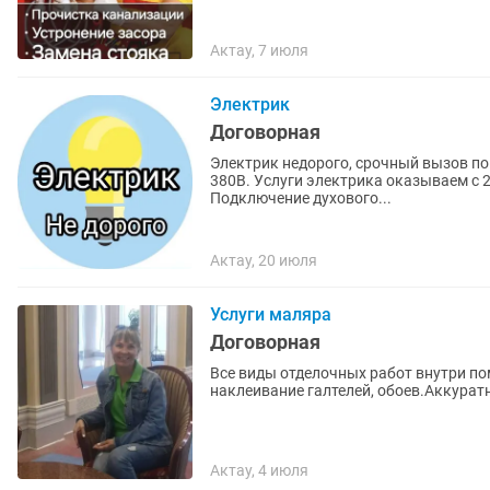
Актау, 7 июля
Электрик
Договорная
Электрик недорого, срочный вызов по 
380В. Услуги электрика оказываем с 
Подключение духового...
Актау, 20 июля
Услуги маляра
Договорная
Все виды отделочных работ внутри по
наклеивание галтелей, обоев.Аккуратн
Актау, 4 июля