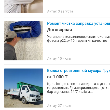
Актау, 3 августа
Ремонт чистка заправка устано
Договорная
Установка кондиционер сплит-системы
фреона р22.р410. гарантия качество
Актау, 10 июня
Вывоз строительный мусора Гру
от 1 000 ₸
Қала ішінде және региондарға жүк т
(строительный) материалдардың отход
бар ақысына. 24/7 келісім...
Актау, 27 июля