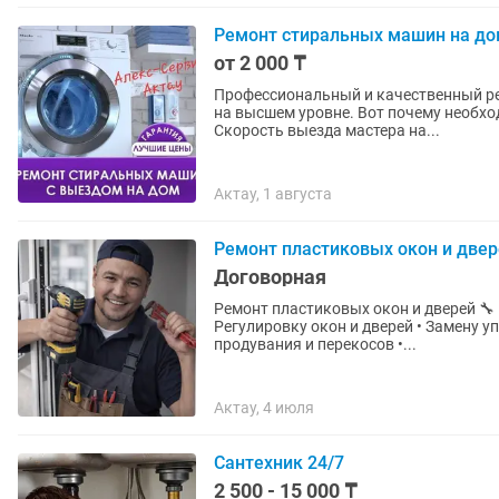
Ремонт стиральных машин на дом
от 2 000 ₸
Профессиональный и качественный ре
на высшем уровне. Вот почему необход
Скорость выезда мастера на...
Актау, 1 августа
Ремонт пластиковых окон и двер
Договорная
Ремонт пластиковых окон и дверей 🔧 Быстро • Качественно • С гарантией Выполним: •
Регулировку окон и дверей • Замену у
продувания и перекосов •...
Актау, 4 июля
Сантехник 24/7
2 500 - 15 000 ₸