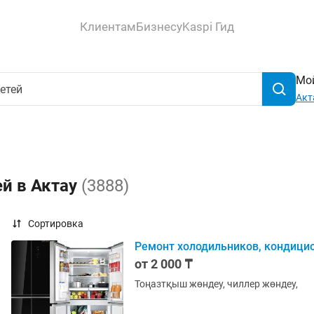
Клиентам
Бизнесу
Kaspi Гид
Мой
Акт
ей в Актау
(3888)
Сортировка
Ремонт холодильников, кондици
от 2 000 ₸
Тоңазтқыш жөндеу, чиллер жөндеу,