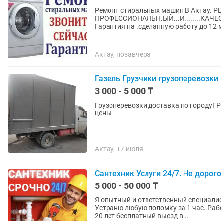
Ремонт стиральных машин В Актау. РЕМОНТ ПО НИЗКИМ ЦЕНАМ ..
ПРОФЕССИОНАЛЬН.ЫЙ...И........КАЧЕС
Гарантия на .сделанную работу до 12 м
Актау, позавчера
Газель Грузчики грузоперевозки 
3 000 - 5 000 ₸
Грузоперевозки доставка по городуГРУЗЧИКИ. Работаем на совесть Всегд
цены
Актау, 17 июля
Сантехник Услуги 24/7. Не дорого
5 000 - 50 000 ₸
Я опытный и ответственный специалис
Устраню любую поломку за 1 час. Работаю как о
20 лет бесплатный выезд в...