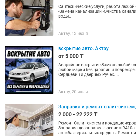
Сантехнические услуги, работа любой
-Замена канализации -Очистка канализации -Устранение засоров -Установка аристона. -Ввод
воды...
Актау, 13 июня
вскрытие авто. Актау
от 5 000 ₸
Аварийное вскрытие Замков любой сложности бе
любой марки без царапин и повреждения. Также производим замену и установку
Сердцевин и дверных Ручек....
Актау, 20 июля
Заправка и ремонт сплит-систем
2 000 - 22 222 ₸
Ремонт Сплит систем и кондиционеро
Заправка,дозаправка фреоном R410a.R
антибактериальных средств. Ремонт 