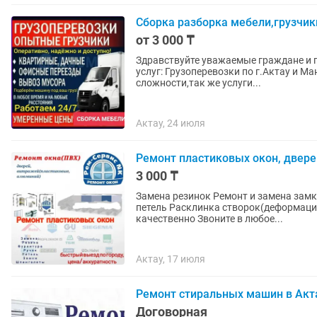
Сборка разборка мебели,грузчик
от 3 000 ₸
Здравствуйте уважаемые граждане и 
услуг: Грузоперевозки по г.Актау и 
сложности,так же услуги...
Актау, 24 июля
Ремонт пластиковых окон, двере
3 000 ₸
Замена резинок Ремонт и замена замка и фурнитуры Регулировка и смазка фурнитуры Замена
петель Расклинка створок(деформация ст
качественно Звоните в любое...
Актау, 17 июля
Ремонт стиральных машин в Акт
Договорная