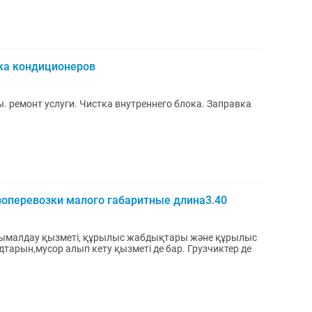
вка кондиционеров
. ремонт услуги. Чистка внутреннего блока. Заправка
зоперевозки малого габаритные длина3.40
асымалдау қызметі, құрылыс жабдықтары және құрылыс
тарын,мусор алып кету қызметі де бар. Грузчиктер де