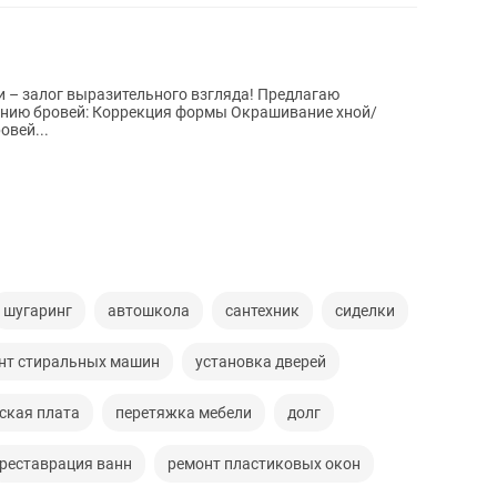
лог выразительного взгляда! Предлагаю
мы Окрашивание хной/
ровей...
шугаринг
автошкола
сантехник
сиделки
нт стиральных машин
установка дверей
ская плата
перетяжка мебели
долг
реставрация ванн
ремонт пластиковых окон