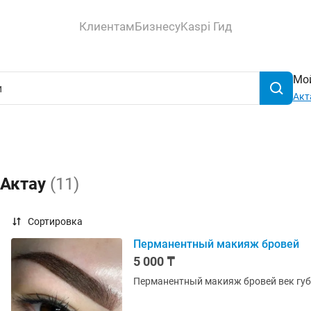
Клиентам
Бизнесу
Kaspi Гид
Мой
Акт
 Актау
(11)
Сортировка
Перманентный макияж бровей
5 000 ₸
Перманентный макияж бровей век гу