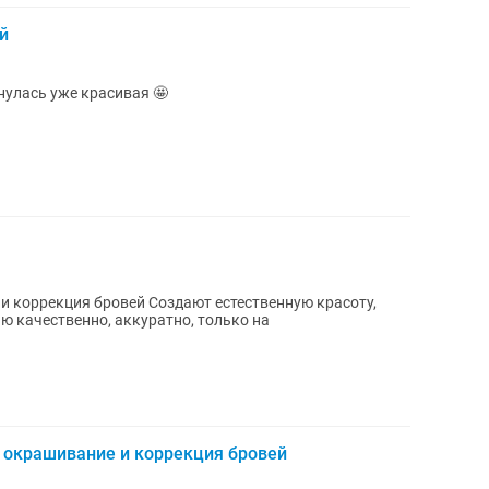
й
ние ресниц и бровей Проснулась уже красивая 🤩
Создают естественную красоту,
ю качественно, аккуратно, только на
 окрашивание и коррекция бровей