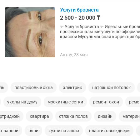
Услуги бровиста
2 500 - 20 000 ₸
✨ Услуги бровиста ✨ Идеальные брови – за
профессиональные услуги по оформлению бровей: Коррекция фор
краской Мусульманская коррекция б
Актау, 28 мая
ль
пластиковые окна
электрик
натяжной потолок
уколы на дому
москитные сетки
ремонт окон
ремо
артриджей
квартира
стяжка полов
дизайн
материн
т ванной
няни
кухни на заказ
пластиковые двери