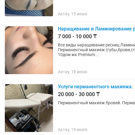
Актау, 15 июня
Наращивание и Ламинирование 
7 000 - 10 000 ₸
Все виды наращивание ресниц Ламинирование ресниц и бровей Коррекция бровей/покраска
Перманентный макияж (губы,брови,стрелки-межресничка)
10дом жк Premium...
Актау, 18 июня
Услуги перманентного макияжа.
20 000 - 30 000 ₸
Перманентный макияж бровей. Перман
Актау, 19 июля