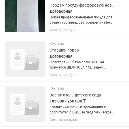
Продам посуду фарфоровую новую для гостиницы
Договорная
Новая профессиональная посуда для
отелей, гостиниц, ресторанов и кафе
Предлагаем новую профессиональную
Астана, сегодня
посуду для оснащения гостиниц,
отелей, ресторанов, кафе, хостелов,
санаториев и баз отдыха. В...
Реклама
Старший повар
Договорная
В ресторанный комплекс AGUGAI
требуется ШЕФ-ПОВАР Мы ищем
профессионала, который любит своё
Астана, сегодня
дело, умеет управлять командой и
готов развивать кухню вместе с нами.
Мы ожидаем от кандидата: • опыт...
Реклама
Воспитатель детского сада
185 000 - 250 000 ₸
Квалификационные требования к
воспитателю Высшее педагогическое
образование или техническое и
Алматы, сегодня
профессиональное педагогическое
образование по специальности