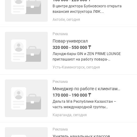
В центре доктора Бубновского открыта
вакансия инструктора ЛФК.
ОБЯЗАТЕЛЬНО наличие медицинского
Актобе, сегодня
или физкультурного образования,
знание казахского и русского языков
Обязанности: - индивидуальная...
Реклама
Повар-универсал
320 000 - 550 000 ₸
Лаундж-бары GIN и ZEN PRIME LOUNGE
приглашают на работу повара-
универсала с опытом работы. —
Усть-Каменогорск, сегодня
Оплата: 20 000 тг за смену — Зарплата
выдается 1 раз в месяц — График
обсуждается индивидуально: 2/2,...
Реклама
Менеджер по работе с клиентами в call-центр
170 000 - 190 000 ₸
Дельта М в Республике Казахстан –
часть международной группы
компаний «Delta M», которая находится
Караганда, сегодня
на рынке уже более 18 лет. В чем
преимущества работать у нас? •Мы
поощряем сотрудников за...
Реклама
Учитель начальных классов