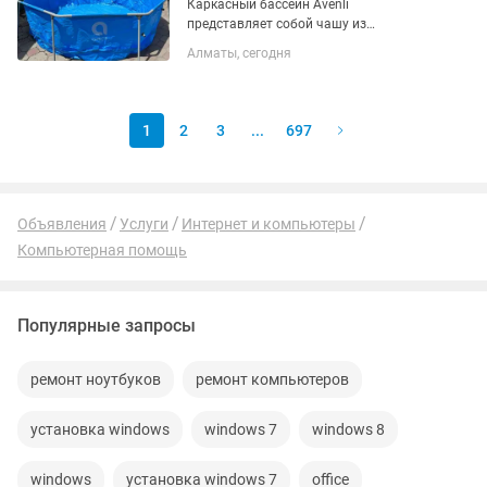
Каркасный бассейн Avenli
представляет собой чашу из
поливинилхлорида, которая помещена
Алматы, сегодня
в прочный, жесткий, устойчивый
каркас из труб. Изделие можно
установить на приусадебном участке,
на даче во...
1
2
3
...
697
Объявления
Услуги
Интернет и компьютеры
Компьютерная помощь
Популярные запросы
ремонт ноутбуков
ремонт компьютеров
установка windows
windows 7
windows 8
windows
установка windows 7
office