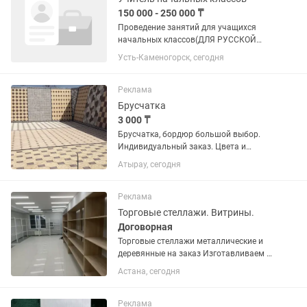
150 000 - 250 000 ₸
Проведение занятий для учащихся
начальных классов(ДЛЯ РУССКОЙ
ГРУППЫ ) • Помощь в выполнении
Усть-Каменогорск, сегодня
домашних заданий; • Подготовка детей
к школе; • Индивидуальный подход к
каждому ребенку; • Взаимодействие...
Реклама
Брусчатка
3 000 ₸
Брусчатка, бордюр большой выбор.
Индивидуальный заказ. Цвета и
формы на выбор
Атырау, сегодня
Реклама
Торговые стеллажи. Витрины.
Договорная
Торговые стеллажи металлические и
деревянные на заказ Изготавливаем и
поставляем торговые стеллажи для
Астана, сегодня
магазинов, супермаркетов, бутиков,
аптек, минимаркетов и торговых...
Реклама