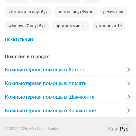
компьютер ноутбук
чистка ноутбуков
ремонт пк
windows 7 ноутбук
программисты
установка 1с
Показать еще
установка программ на компьютер
windows компьютер
роутер алтел
Похожие в городах
установка антивируса
windows office
Компьютерная помощь в Астане
переустановка windows
microsoft windows
Компьютерная помощь в Алматы
госзакупки
ремонт компьютеров ноутбуков
Компьютерная помощь в Шымкенте
установка office
переустановка
Компьютерная помощь в Казахстане
ноутбук установка
ноутбук windows
1с услуги
Қаз
Рус
© 2012-2026, АО «Kaspi Bank»