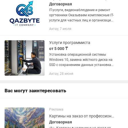
Договорная
IT-услуги, видеонаблюдение и ремонт
оргтехники Оказываем комплексные IT-
услуги для частных лиц и организаций.
Все работы выполняются
Актау, 7 июля
профессионально, качественно и в
согласованные сроки. Перечень...
Услуги программиста
от 5 000 ₸
Установка операционной системы
Windows 10, замена жёсткого диска на
SSD с сохранением данных установка
AutoCad2023, 3DMax, Pro100,
Актау, 28 июня
настройка Госзакупок,banking и любых
программ которые Вам...
Вас могут заинтересовать
Реклама
Картины на заказ от профессионального художника
Договорная