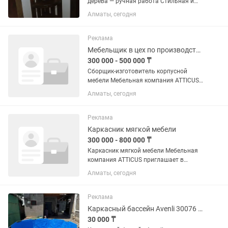
дерева — ручная работа Стильная и
практичная угловая полка из массива
Алматы, сегодня
дерева в оригинальном дизайне.
Отлично подойдет для кухни, прихожей,
гостиной, дачи или...
Реклама
Мебельщик в цех по производству корпусной мебели
300 000 - 500 000 ₸
Сборщик-изготовитель корпусной
мебели Мебельная компания ATTICUS
приглашает в команду сборщика-
Алматы, сегодня
изготовителя корпусной мебели.
Обязанности: Изготовление и сборка
корпусной мебели (кухни, шкафы,...
Реклама
Каркасник мягкой мебели
300 000 - 800 000 ₸
Каркасник мягкой мебели Мебельная
компания ATTICUS приглашает в
команду каркасника мягкой мебели.
Алматы, сегодня
Обязанности: Изготовление каркасов
для мягкой мебели. Работа по
чертежам и техническим...
Реклама
Каркасный бассейн Avenli 30076 см 4383 л
30 000 ₸