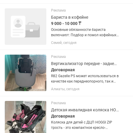
специалиста. Обязанности:
Обеспечение производства
Реклама
необходимым...
Бариста в кофейне
9 000 - 10 000 ₸
Основные обязанности бариста
включают: Подбор и помол кофейных
зерен с учетом индивидуальных
Семей, сегодня
предпочтений клиентов. Контроль
качества воды и поддержание
идеальной температуры для
Реклама
приготовления...
Вертикализатор передне - заднеопорный с разведением ног R82 Gazelle PS
Договорная
R82 Gazelle PS может использоваться в
качестве как переднеопорного, так и
заднеопорного вертикализатора с
Алматы, сегодня
функцией разведения ног. Это
означает, что ребёнок может
опираться на него как животом и...
Реклама
Детская инвалидная коляска HOGGI ZIP ХОГГИ ЗИП Germany
Договорная
Коляска для детей с ДЦП HOGGI ZIP
трость - это компактное кресло-