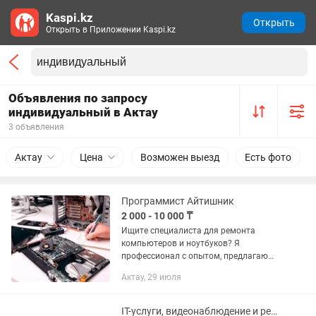
Kaspi.kz
Открыть
Открыть в Приложении Kaspi.kz
Объявления по запросу
индивидуальный в Актау
3 объявления
Актау
Цена
Возможен выезд
Есть фото
Программист Айтишник
2 000 - 10 000 ₸
Ищите специалиста для ремонта
компьютеров и ноутбуков? Я
профессионал с опытом, предлагаю
качественные услуги: Ремонт и
Актау, 29 июля
настройка ПК и ноутбуков Установка и
обновление программного...
IT-услуги, видеонаблюдение и ремонт оргтехники