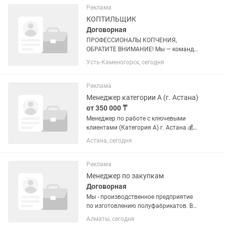
«Дошкольное воспитание и обучение».
Реклама
...
КОПТИЛЬЩИК
Договорная
ПРОФЕССИОНАЛЫ КОПЧЕНИЯ,
ОБРАТИТЕ ВНИМАНИЕ! Мы — команда,
которая ценит мастерство. Ищем
Усть-Каменогорск, сегодня
опытного коптильщика для создания
эталонных деликатесов (мясо, рыба,
казы). Стабильность, отличные
Реклама
условия,...
Менеджер категории А (г. Астана)
от 350 000 ₸
Менеджер по работе с ключевыми
клиентами (Категория А) г. Астана 💰
Заработная плата обсуждается
Астана, сегодня
индивидуально по итогам
собеседования О компании ТОО Aprel
Retail — производитель колбасных
Реклама
изделий...
Менеджер по закупкам
Договорная
Мы - производственное предприятие
по изготовлению полуфабрикатов. В
связи с расширением производства
Алматы, сегодня
приглашаем ответственного