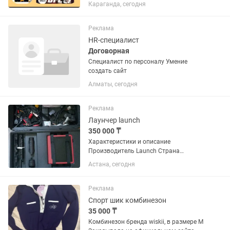
купленные в официальном сайте пс
Караганда, сегодня
сторе. Стаж работы 5 лет Наш
Инстаграм
Реклама
HR-специалист
Договорная
Специалист по персоналу Умение
создать сайт
Алматы, сегодня
Реклама
Лаунчер launch
350 000 ₸
Характеристики и описание
Производитель Launch Страна
производительКитай Чтение и
Астана, сегодня
стирание кодов неисправностейДа
Отображение текущих параметров
системыДа Управление
Реклама
исполнительными...
Спорт шик комбинезон
35 000 ₸
Комбинезон бренда wiskii, в размере М