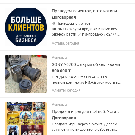
ПРИНИМАЕМ. .С АРЕСТАМИ НА
СЧЕТАХ НЕ ПРИНИМАЕМ. .С
Приведем клиентов, автоматизируем продажи и поможем бизнесу расти!
МАКБУКОМ НЕ...
Договорная
🚀 Приведем клиентов,
автоматизируем продажи и поможем
бизнесу расти! ✅ ИИ-продажник 24/7 —
отвечает клиентам, квалифицирует
Астана, сегодня
заявки, доводит до оплаты и
выставляет счет через Kaspi. ✅ CRM и...
Реклама
SONY A6700 с двумя объективами
800 000 ₸
ПРОДАМ КАМЕРУ SONYA6700 в
полном комплекте НИЖЕ стоимость на
данный момент в КАСПИ всего что
Алматы, сегодня
продаю ▪️Sigma 55mm Protector Filter —
9 200 тг ▪️ Система охлаждения Ulanzi
CU001 для Sony ZV-E1 /...
Реклама
Продажа игры для пс4 пс5. Установка закачка
Договорная
Продажа игры через аккаунт. Делаем
установку по видео звонок Все игры