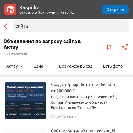
Kaspi.kz
Открыть
Открыть в Приложении Kaspi.kz
Объявления по запросу сайта в
Актау
7 объявлений
Актау
Цена
Возможен выезд
Есть фото
Создать/разработать мобильное приложение, сайт, бот под ключ
от 100 000 ₸
Создать мобильное приложение, сайт,
бот или AI-решение для бизнеса?
Function - опыт 7+ лет, 65+
реализованных проектов для бизнеса
Актау, 15 июня
в Казахстане и за рубежом. От идеи до
запуска под ключ. 📱 Мобильные...
Сайт, мобильный приложение, ИИ-чат боты