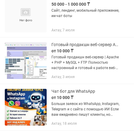
50 000 - 1 000 000 ₸
Сайт, лендинг, мобильный приложение,
ии-чат боты
Актау, 7 июля
Готовый продакшн веб-сервер Apache PHP MySQL FTP
от 10 000 ₸
Готовый продакшн веб-сервер | Apache
+ PHP + MySQL + FTP Полностью
настроенный и готовый к работе веб-
сервер для размещения сайтов и веб-
Актау, 3 июня
приложений. Идеальное решение для
локальной разработки или...
Чат бот для WhatsApp
от 10 000 ₸
Больше заявок из WhatsApp, Instagram,
Telegram и с сайта с помощью ИИ Если
вам ежедневно пишут клиенты, но
многие так и не покупают — вы теряете
Актау, 18 июля
прибыль. Мы внедряем AI-ассистента
на базе ChatGPT,...