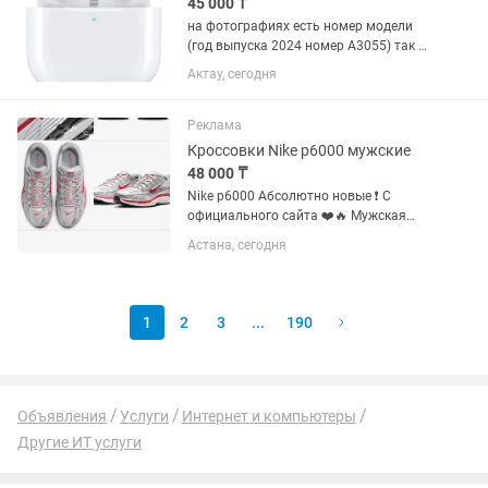
45 000 ₸
на фотографиях есть номер модели
(год выпуска 2024 номер А3055) так же
есть номер серии наушников для
Актау, сегодня
проверки на сайте на оригинальность,
наушники отлично работает минусов
нет продается потому что...
Реклама
Кроссовки Nike p6000 мужские
48 000 ₸
Nike p6000 Абсолютно новые ❗️ С
официального сайта ❤️🔥 Мужская
модель 44 размер
Астана, сегодня
1
2
3
...
190
Объявления
Услуги
Интернет и компьютеры
Другие ИТ услуги