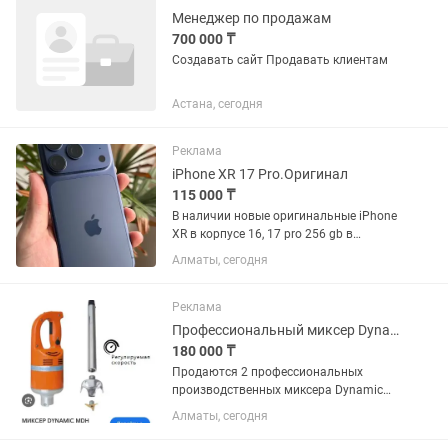
Менеджер по продажам
700 000 ₸
Создавать сайт Продавать клиентам
Астана, сегодня
Реклама
iPhone XR 17 Pro.Оригинал
115 000 ₸
В наличии новые оригинальные iPhone
XR в корпусе 16, 17 pro 256 gb в
запечатанной коробке, под пломбами !
Алматы, сегодня
ОПТОМ И В РОЗНИЦУ. Отличие от
обычного 17 про, то что в нашем плата
и процессор от iPhone...
Реклама
Профессиональный миксер DynamicMDH2000 Франция
180 000 ₸
Продаются 2 профессиональных
производственных миксера Dynamic
MDH 2000 с насадками. Состояние
Алматы, сегодня
почти новое — пользовались всего 1
месяц. Производство Франция