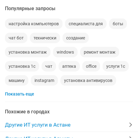
Популярные запросы
настройка компьютеров
специалиста для
боты
чат бот
технически
создание
установка монтаж
windows
ремонт монтаж
установка 1с
чат
аптека
office
услуги 1с
машину
instagram
установка антивирусов
Показать еще
обновление
компьютерное
школа
windows компьютер
бухгалтер 1с
сервера
Похожие в городах
монтаж видео
обновление 1с
windows 7
веб
Другие ИТ услуги в Астане
специалист it
ремонт компьютера и ноутбука