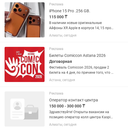
Покупали для производства, но не...
Реклама
iPhone 15 Pro .256 GB.
115 000 ₸
В наличии новые оригинальные
Айфоны XR Apple в корпусе 14, 15 про
256 гб в запечатанной коробке, под
Алматы, сегодня
пломбами ! Отличие от обычного 15
про, то что в нашем плата и процессор
от Айфон Хр. Внешнее...
Реклама
Билеты Comiccon Astana 2026
Договорная
Фестиваль Comiccon 2026, продам 2
билета на 4 дня, по причине того, что к
сожалению не можем посетить
Астана, сегодня
мероприятие В наличии 2 билета на
все дни 1 билет - 25000тг Дешевле чем
на официальном...
Реклама
Оператор контакт-центра
150 000 - 300 000 ₸
Здравствуйте! Открыты вакансии на
позицию оператор колл центра Kaspi
Bank УДАЛЁННО. .ПРИНИМАЕМ ОТ 18
Алматы, сегодня
ЛЕТ. .СТУДЕНТОВ И ЗАОЧНИКОВ НЕ