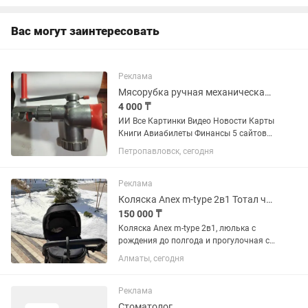
программирование 1С и
автоматизация...
Вас могут заинтересовать
Реклама
Мясорубка ручная механическая МК (СССР / Гост), б/у
4 000 ₸
ИИ Все Картинки Видео Новости Карты
Книги Авиабилеты Финансы 5 сайтов
Вот готовая карточка товара для
Петропавловск, сегодня
продажи этой мясорубки на
вторичном рынке (например, для ,
Авито или Юлы), а также
Реклама
обоснование...
Коляска Anex m-type 2в1 Тотал черный цвет,люлька 0-6 мес,прогулочная от6мес
150 000 ₸
Коляска Anex m-type 2в1, люлька с
рождения до полгода и прогулочная с
6 месяцев, наклоняется до
Алматы, сегодня
175градусов- поэтому подходит даже с
3 месяцев. Цвет черный. Можете
прочитать на офиц сайте описание...
Реклама
Стоматолог