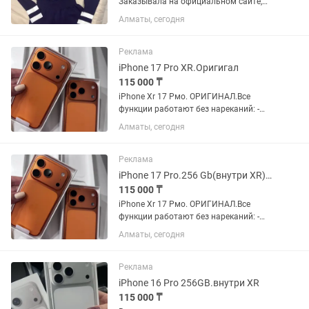
Заказывала на официальном сайте,
абсолютно новый с этикетками, цена
Алматы, сегодня
на сайте 128 Мне не подошел по
ростовке
Реклама
iPhone 17 Pro XR.Оригигал
115 000 ₸
iPhone Xr 17 Рмо. ОРИГИНАЛ.Все
функции работают без нареканий: -
Facе ID - Тrue Tоne - Аpрlе Раy - -
Алматы, сегодня
Беспроводная зарядка - Плocкий экрaн
--Обновление до поcледней версии iOS
-Проверка IМЕI на...
Реклама
iPhone 17 Pro.256 Gb(внутри XR)плюс Аирподс
115 000 ₸
iPhone Xr 17 Рмо. ОРИГИНАЛ.Все
функции работают без нареканий: -
Facе ID - Тrue Tоne - Аpрlе Раy - -
Алматы, сегодня
Беспроводная зарядка - Плocкий экрaн
--Обновление до поcледней версии iOS
-Проверка IМЕI на...
Реклама
iPhone 16 Pro 256GB.внутри XR
115 000 ₸