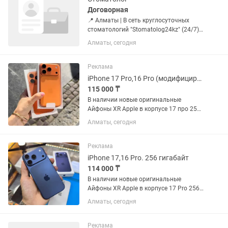
Договорная
📍 Алматы | В сеть круглосуточных
стоматологий "Stomatolog24kz" (24/7)
медицинского центра "Талант-К"
Алматы, сегодня
требуется СТОМАТОЛОГ 💼 Ищем
ответственного Врача Стоматолога
(терапевт, хирург, ортодонт,...
Реклама
iPhone 17 Pro,16 Pro (модифицированный XR)
115 000 ₸
В наличии новые оригинальные
Айфоны XR Apple в корпусе 17 про 256
гб в запечатанной коробке, под
Алматы, сегодня
пломбами ! Отличие от обычного 17
про, то что в нашем плата и процессор
от Айфон Хр. Внешнее сходство...
Реклама
iPhone 17,16 Pro. 256 гигабайт
114 000 ₸
В наличии новые оригинальные
Айфоны XR Apple в корпусе 17 Pro 256
гб в запечатанной коробке, под
Алматы, сегодня
пломбами ! Отличие от обычного 17
про, то что в нашем плата и процессор
от Айфон Хр. Внешнее сходство...
Реклама