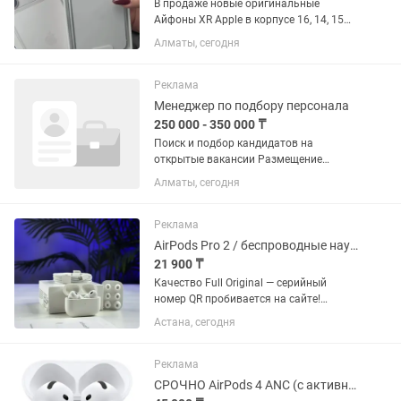
В продаже новые оригинальные
Айфоны XR Apple в корпусе 16, 14, 15
про 256 гб в запечатанной коробке,
Алматы, сегодня
под пломбами ! В Подарок Чехол
,Стекло и Адаптер. Отличие от
обычного 15 про, то что в нашем...
Реклама
Менеджер по подбору персонала
250 000 - 350 000 ₸
Поиск и подбор кандидатов на
открытые вакансии Размещение
вакансий на сайтах по поиску работы и
Алматы, сегодня
социальных сетях Обработка откликов,
просмотр резюме Проведение
первичных собеседований с
Реклама
кандидатами ...
AirPods Pro 2 / беспроводные наушники / AirPods с шумоподавлением
21 900 ₸
Качество Full Original — серийный
номер QR пробивается на сайте!
MagSafe кейс, отличное
Астана, сегодня
шумоподавление, качественный
микрофон, полный функционал Apple.
Поддержка iOS и Android. 💯 Что
Реклама
входит: —...
СРОЧНО AirPods 4 ANC (с активным шумоподавлением)