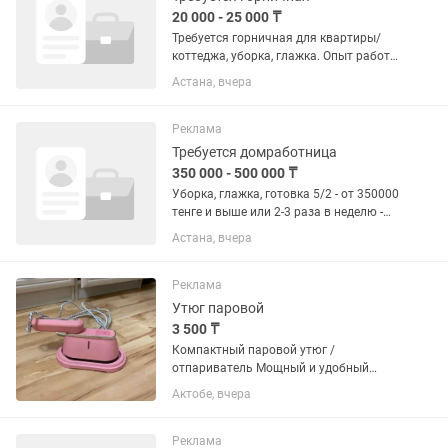
20 000 - 25 000 ₸
Требуется горничная для квартиры/
коттеджа, уборка, глажка. Опыт работы
1-3 года
Астана, вчера
Реклама
Требуется домработница
350 000 - 500 000 ₸
Уборка, глажка, готовка 5/2 - от 350000
тенге и выше или 2-3 раза в неделю -
20000 - 25000 тенге за выход. Опыт
Астана, вчера
работы от 1-3 дней.
Реклама
Утюг паровой
3 500 ₸
Компактный паровой утюг /
отпариватель Мощный и удобный
паровой утюг для быстрой глажки
Актобе, вчера
одежды. Нагревается за 20–30 секунд,
хорошо разглаживает складки и
освежает вещи паром. - мощность
Реклама