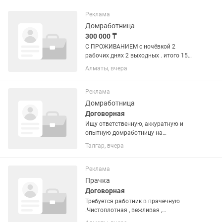
Реклама
Домработница
300 000 ₸
С ПРОЖИВАНИЕМ с ночёвкой 2
рабочих днях 2 выходных . итого 15
раб дней. Возраст 30+ ( С ОПЫТОМ
Алматы, вчера
РАБОТЫ ) русскоговорящая Требуются
две домработницы по сменно 2 через
2. Выполнять Все обязанности по...
Реклама
Домработница
Договорная
Ищу ответственную, аккуратную и
опытную домработницу на
постоянную основу, кто рассматривает
Талгар, вчера
временную работу просьба не
беспокоить. Основные обязанности:
приготовление вкусной домашней еды
Реклама
для...
Прачка
Договорная
Требуется работник в прачечную
.Чистоплотная , вежливая ,
пунктуальная . Стирка глажка