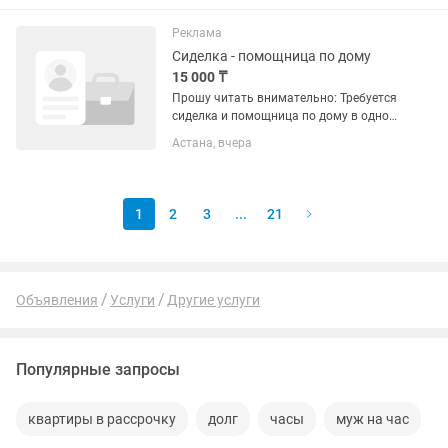
квартиры •Стирка и глажка одежды
•Поддержание порядка в доме и в
Реклама
шкафах...
Сиделка - помощница по дому
15 000 ₸
Прошу читать внимательно: Требуется
сиделка и помощница по дому в одном
лице! Обязанности: уход за бабушкой-
Астана, вчера
75 лет, после инсульта (смена
подгузников, кормление, прогулка,
прием лекарств, измерение...
1
2
3
...
21
Объявления
Услуги
Другие услуги
Популярные запросы
квартиры в рассрочку
долг
часы
муж на час