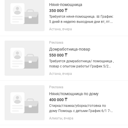
1300 Вт -...
Няня-помощница
350 000 ₸
Требуется няня-помощница. 📅 График:
5 дней в неделю выходные дни вт, пт.
⏰ Время: с 10:00 до 20:00 💰 Оплата:
Астана, вчера
13000 в день (выплата раз в месяц)
Обязанности: — уход за детьми —
кормление — прогулки на...
Реклама
Домработница-повар
550 000 ₸
Требуется домработница/ помощница ,
повар с опытом работы! График 5/2
или 6/1 выходной вт, пт. В день 20000
Астана, вчера
тг. Обязанности: — уборка дома (2-х
комнатная квартира, 80 кв.м.) —
готовка домашней еды...
Реклама
Няня/помощница по дому
400 000 ₸
Стирка/глажка/уборка/готовка по
дому Помощь с детьми График 6/1 7-
19:00 Добрая, ответственная и
Алматы, вчера
чистоплотная, стрессоустойчивая
Возраст от 30 до 50лет Оплачиваемые