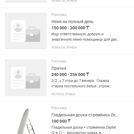
Алматы, вчера
постельного белья
Реклама
Няня на полный день
150 000 - 200 000 ₸
Ищу ответственную, добрую и
энергичную няню-помощницу для двух
мальчиков 1 года. Обязанности: • уход
Алматы, вчера
за детьми; • кормление; • игры и
развитие по возрасту; • прогулки; •
соблюдение режима сна; •...
Реклама
Прачка
240 000 - 256 000 ₸
2/2 , с 7 утра до 7 вечера . Глажка ,
стирка постельного белья , утром
готовка завтраков .
Астана, вчера
Реклама
Гладильная доска-стремянка Zepter 2 в 1 Новая, в упаковке
100 000 ₸
Гладильная доска + стремянка Zepter
(2 в 1) ✨ Абсолютно новая, в