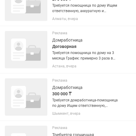
Требуется помощница по дому Ищем
ответственную, аккуратную и
чистоплотную помощницу для работы
Алматы, вчера
в частном доме. Обязанности: уборка
частного дома; стирка; глажка белья;
поддержание чистоты и...
Реклама
Домработница
Договорная
Требуется помощница по дому на 3
месяца График: примерно 3 раза в
неделю. Обязанности: —
Астана, вчера
поддерживающая уборка дома; —
стирка и глажка; — иногда помощь в
приготовлении еды; — присмотр и
Реклама
выгул двух...
Домработница
300 000 ₸
Требуется домработница-помощница
по дому Ищем ответственную,
аккуратную и порядочную помощницу
Шымкент, вчера
для долгосрочной работы в семье.
График работы: 6/1 с 10:00 до 21:00
Обязанности: Ежедневная...
Реклама
Требуется горничная