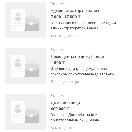
задержки 2000тг/ч
Реклама
Администратор в хостеле
7 000 - 17 000 ₸
В новый филиал Dos Hostel необходим
администратор-горничная с
постоянным проживанием!
Алматы, вчера
Обязанности: - Встреча, регистрация
(чек-ин), размещение и выселение (чек-
аут) гостей; - Сбор оплаты у гостей; -...
Реклама
Помощница по дому/повар
1 500 ₸
Ищу помощницу по дому/повара
основное: приготовление еды глажка
уборка 2 раза в неделю по 3-4 часа
Павлодар, вчера
Требования: Аккуратность,
ответственность, доброжелательность.
Опыт работы приветствуется, но не...
Реклама
Домработница
400 000 ₸
Вакансия: Домработница с
приготовлением пищи Ищем
домработницу для постоянной работы
Алматы, вчера
в семье. Обязанности: •Уборка