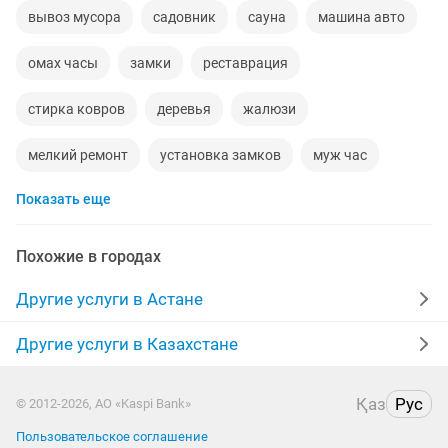
вывоз мусора
садовник
сауна
машина авто
омах часы
замки
реставрация
стирка ковров
деревья
жалюзи
мелкий ремонт
установка замков
муж час
Показать еще
услуги грузчиков
сертификаты
ритуальные услуги
химчистка ковров
Похожие в городах
услуга сварщика
оцифровка
пианино
Другие услуги в Астане
доставка воды
лдсп
слайд шоу
Другие услуги в Казахстане
электрогитары
регистрация
чертежи
Қаз
Рус
© 2012-2026, АО «Kaspi Bank»
альпинисты
сантехник электрик
гравировка
Пользовательское соглашение