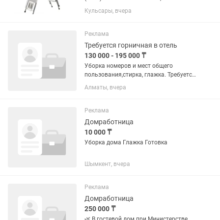
заводской упаковке. Удобная и
Кульсары, вчера
практичная модель, которая сочетает
в себе гладильную доску и стремянку.
Отлично подойдет для глажки...
Реклама
Требуется горничная в отель
130 000 - 195 000 ₸
Уборка номеров и мест общего
пользования,стирка, глажка. Требуется
женщина возраст 25-55лет,График
Алматы, вчера
работы сутки через двое. График
оплаты обговаривается при
собеседовании (возможна ежедневная
Реклама
оплата)...
Домработница
10 000 ₸
Уборка дома Глажка Готовка
Шымкент, вчера
Реклама
Домработница
250 000 ₸
🌿 В гостевой дом при Министерстве