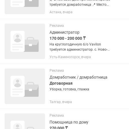
требуется домработница 📍 Место
работы: Левый берег, район Керей
Астана, вчера
Жанибек – Аль-Фараби. Обязанности:
✔️ Уборка помещений. ✔️ Стирка и
глажка белья. Требования: 🔹...
Реклама
Администратор
170 000 - 200 000 ₸
На круглогодичную б/о Vavilon
требуется администратор. с. Ново-
Ульбинка (р-н Конного двора) С
Усть-Каменогорск, вчера
проживанием (собственный дом со
всеми коммуникациями) Возможно
проживание с...
Реклама
Домработник / домработница
Договорная
Уборка, готовка, глажка
Талгар, вчера
Реклама
Помощница по дому
270 000 ₸