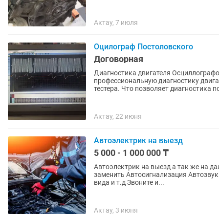
Актау, 7 июля
Оцилограф Постоловского
Договорная
Диагностика двигателя Осциллографо
профессиональную диагностику двига
тестера. Что позволяет диагностика по
Актау, 22 июня
Автоэлектрик на выезд
5 000 - 1 000 000 ₸
Автоэлектрик на выезд а так же на дальние расстояния Мно
заменить Автосигнализация Автозвук Регистраторы Андроид 1 Дин 2 Дин Камеры заднего
вида и т.д Звоните и...
Актау, 3 июня