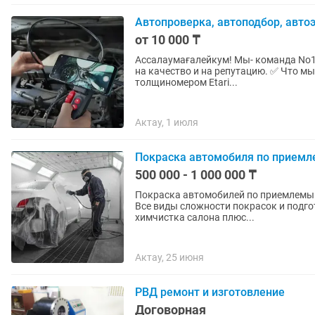
Автопроверка, автоподбор, автоэ
от 10 000 ₸
Ассалаумағалейкум! Мы- команда No1 
на качество и на репутацию. ✅ Что мы делаем: 1. Проверка кузова: Замер ЛКП высокоточным
толщиномером Etari...
Актау, 1 июля
Покраска автомобиля по приемл
500 000 - 1 000 000 ₸
Покраска автомобилей по приемлемым 
Все виды сложности покрасок и подгот
химчистка салона плюс...
Актау, 25 июня
РВД ремонт и изготовление
Договорная