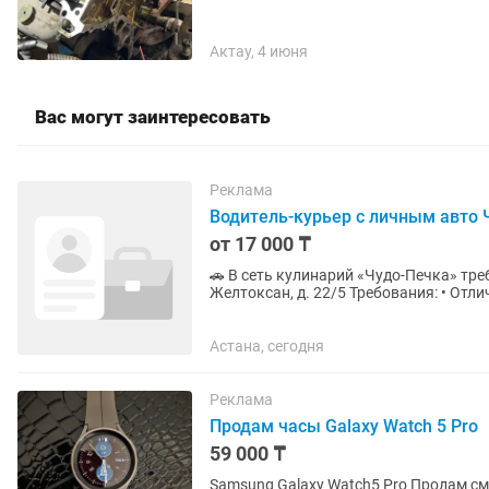
Актау, 4 июня
Вас могут заинтересовать
Реклама
Водитель-курьер с личным авто 
от 17 000 ₸
🚗 В сеть кулинарий «Чудо-Печка» требуется 
Желтоксан, д. 22/5 Требования: • Отличное знание города • Наличие личного автомобиля •
Ответственность и...
Астана, сегодня
Реклама
Продам часы Galaxy Watch 5 Pro
59 000 ₸
Samsung Galaxy Watch5 Pro Продам смарт-часы Samsung Galaxy Watch5 Pro (45мм, титан).