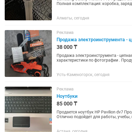
Полная комплектация: коробка, зарядное у
корпус, сапфировое стекло,...
Алматы, сегодня
Реклама
Продажа электроинструмента - цеп
38 000 ₸
Продажа электроинструмента - цепная
характеристики по фотографии . Проду
зарекомендовала . Пила в полном компл
Усть-Каменогорск, сегодня
Реклама
Ноутбуки
85 000 ₸
Продается ноутбук HP Pavilion dv7 Продаю надежный ноутбук HP в хорошем состоянии.
Отлично подойдет для работы, учебы,
повседневных задач. ✅...
Астана, сегодня