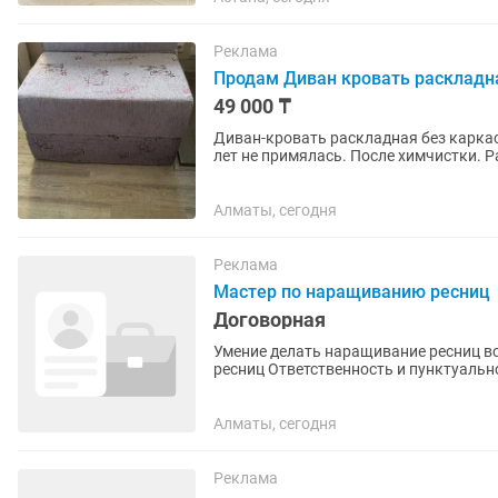
Реклама
Продам Диван кровать раскладна
49 000 ₸
Диван-кровать раскладная без каркас
лет не примялась. После химчистки. Р
собранном ширина 90,высота по...
Алматы, сегодня
Реклама
Мастер по наращиванию ресниц
Договорная
Умение делать наращивание ресниц в
ресниц Ответственность и пунктуа
Алматы, сегодня
Реклама