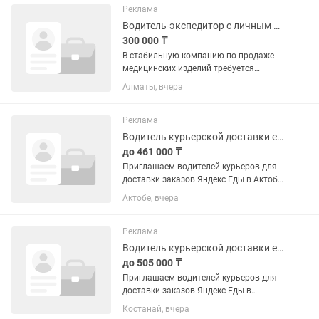
сотрудничество, так и на...
Реклама
Водитель-экспедитор с личным автомобилем
300 000 ₸
В стабильную компанию по продаже
медицинских изделий требуется
водитель-экспедитор Обязанности: •
Алматы, вчера
Доставка медицинских изделий по г.
Алматы. • Погрузка и разгрузка
товара. • Работа с накладными и...
Реклама
Водитель курьерской доставки еды Яндекс Go, Актобе
до 461 000 ₸
Приглашаем водителей-курьеров для
доставки заказов Яндекс Еды в Актобе
на личном автомобиле. Ориентир
Актобе, вчера
дохода — до 461 250 тг в месяц при
занятости около 10 часов в день, 25
дней в месяц. Фактический...
Реклама
Водитель курьерской доставки еды Яндекс Go, Костанай
до 505 000 ₸
Приглашаем водителей-курьеров для
доставки заказов Яндекс Еды в
Костанае на личном автомобиле.
Костанай, вчера
Ориентир дохода — до 505 000 тг в