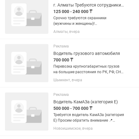
г. Алматы Требуются сотрудники службы безопасности и охранны
125 000 - 240 000 ₸
Срочно требуются охранники
(мужчины и женщины)!
Круглосуточные посты охраны
Алматы, вчера
Дневные посты охраны (пятидневка,
суббота и воскресенье: выходные)
Охраняемые объекты! Торговый дом:
Реклама
12 000 тг....
Водитель грузового автомобиля
700 000 ₸
Перевозка крупногабаритных грузов
на большие расстояния по РК, РФ, СНГ,
Китай. Контроль погрузки, размещение
Шымкент, вчера
и закрепление груза в кузове.
Обеспечение сохранности груза и его
своевременную...
Реклама
Водитель КамАЗа (категория Е)
500 000 - 700 000 ₸
Требуется водитель КамАЗа (категория
Е) Просим обратить внимание 📍
Место работы: СКО, р-он. Г. Мусрепова,
Новоишимское, вчера
с. Бирлик. ✅ Рассматриваем
кандидатов как на долгосрочное