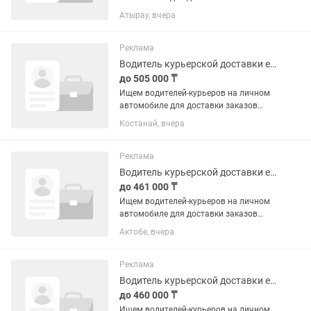
Яндекс Go в Атырау. Вы будете
Атырау, вчера
получать заказы в приложении,
забирать их из ресторанов, кафе или
магазинов и доставлять клиентам....
Реклама
Водитель курьерской доставки еды Яндекс Go, Костанай
до 505 000 ₸
Ищем водителей-курьеров на личном
автомобиле для доставки заказов
Яндекс Go в Костанае. Вы будете
Костанай, вчера
получать заказы в приложении,
забирать их из ресторанов, кафе или
магазинов и доставлять клиентам....
Реклама
Водитель курьерской доставки еды Яндекс Go, Актобе
до 461 000 ₸
Ищем водителей-курьеров на личном
автомобиле для доставки заказов
Яндекс Go в Актобе. Вы будете
Актобе, вчера
получать заказы в приложении,
забирать их из ресторанов, кафе или
магазинов и доставлять клиентам....
Реклама
Водитель курьерской доставки еды Яндекс Go, Караганда
до 460 000 ₸
Ищем водителей-курьеров на личном