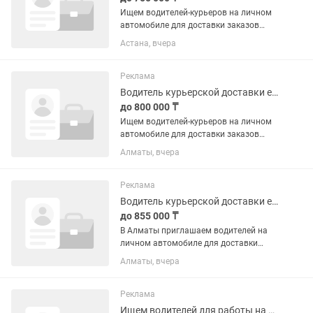
Ищем водителей-курьеров на личном
автомобиле для доставки заказов
Яндекс Go в Астане. Вы будете
Астана, вчера
получать заказы в приложении,
забирать их из ресторанов, кафе или
магазинов и доставлять клиентам....
Реклама
Водитель курьерской доставки еды Яндекс Go, Алматы
до 800 000 ₸
Ищем водителей-курьеров на личном
автомобиле для доставки заказов
Яндекс Go в Алматы. Вы будете
Алматы, вчера
получать заказы в приложении,
забирать их из ресторанов, кафе или
магазинов и доставлять клиентам....
Реклама
Водитель курьерской доставки еды Яндекс Go, Алматы
до 855 000 ₸
В Алматы приглашаем водителей на
личном автомобиле для доставки
заказов сервиса Еда в Яндекс Go.
Алматы, вчера
Работа проходит через приложение:
вы принимаете заказ, забираете его в
ресторане, кафе или магазине и...
Реклама
Ищем водителей для работы на авто компании в такси