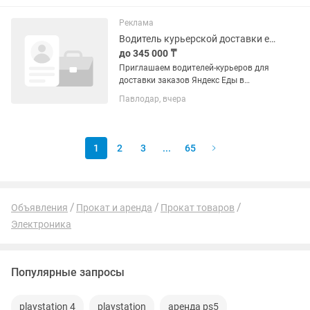
месяц при занятости около 10 часов в
день, 25 дней в месяц....
Реклама
Водитель курьерской доставки еды Яндекс Go, Павлодар
до 345 000 ₸
Приглашаем водителей-курьеров для
доставки заказов Яндекс Еды в
Павлодаре на личном автомобиле.
Павлодар, вчера
Ориентир дохода — до 345 000 тг в
месяц при занятости около 10 часов в
день, 25 дней в месяц....
1
2
3
...
65
Объявления
Прокат и аренда
Прокат товаров
Электроника
Популярные запросы
playstation 4
playstation
аренда ps5