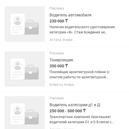
Реклама
Водитель автомобиля
230 000 ₸
Наличие водительского удостоверения
категории «B». Стаж вождения не
менее 3 лет. Знание правил дорожного
Астана, вчера
движения Республики Казахстан.
Отсутствие грубых нарушений ПДД и
лишений прав. ...
Реклама
Тонировщик
350 000 ₸
Поклейщик архитектурной плёнки (с
опытом работы по архитектурной
тонировке или автомобильной
Алматы, вчера
онировке) Мы — молодая, энергичная
команда профессионалов, и мы ищем
таких же сотрудников и друзей. Мы...
Реклама
Водитель категории д1 и Д
250 000 - 500 000 ₸
Транспортная компания приглашает
водителей категории D1 и D В связи с
расширением штата приглашаем на