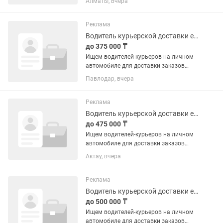
Алматы, вчера
работу водителей категории D1 и D для
работы на транспорте компании.
МЕСТО ПРОЖИВАНИЯ...
Реклама
Водитель курьерской доставки еды Яндекс Go, Павлодар
до 375 000 ₸
Ищем водителей-курьеров на личном
автомобиле для доставки заказов
Яндекс Go в Павлодаре. Вы будете
Павлодар, вчера
получать заказы в приложении,
забирать их из ресторанов, кафе или
магазинов и доставлять клиентам....
Реклама
Водитель курьерской доставки еды Яндекс Go, Актау
до 475 000 ₸
Ищем водителей-курьеров на личном
автомобиле для доставки заказов
Яндекс Go в Актау. Вы будете получать
Актау, вчера
заказы в приложении, забирать их из
ресторанов, кафе или магазинов и
доставлять клиентам....
Реклама
Водитель курьерской доставки еды Яндекс Go, Атырау
до 500 000 ₸
Ищем водителей-курьеров на личном
автомобиле для доставки заказов