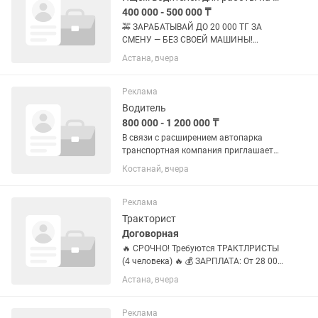
400 000 - 500 000 ₸
🚕 ЗАРАБАТЫВАЙ ДО 20 000 ТГ ЗА
СМЕНУ — БЕЗ СВОЕЙ МАШИНЫ!
Приглашаем водителей в таксопарк 🚕
Астана, вчера
🔥 Что ты получаешь: — Доход уже в
первый день — Авто от компании
(АКПП, 2025 года, без пробега) —
Реклама
Высокий...
Водитель
800 000 - 1 200 000 ₸
В связи с расширением автопарка
транспортная компания приглашает
на работу водителей категории CE для
Костанай, вчера
международных грузоперевозки на
еврофурах. Мы предлагаем:
Официальное...
Реклама
Тракторист
Договорная
🔥 СРОЧНО! Требуются ТРАКТЛРИСТЫ
(4 человека) 🔥 💰 ЗАРПЛАТА: От 28 000
тг за смену От 700 000 до 840 000 тг в
Астана, вчера
месяц (в зависимости от количества
смен) Стабильные выплаты без
задержек 🎁 БЕСПЛАТНО ЗА...
Реклама