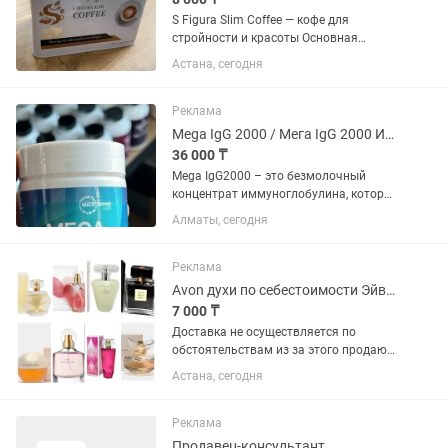
S Figura Slim Coffee — кофе для
стройности и красоты Основная
информация: •Форма выпуска: 30 саше
Астана, сегодня
по 10 г •Страна происхождения:
Малайзия •Создатель: Продукт
разработан международной группой...
Реклама
Mega IgG 2000 / Мега IgG 2000 Иммуноглобулин порошок 60 г
36 000 ₸
Mega IgG2000 – это безмолочный
концентрат иммуноглобулина, который
поддерживает здоровое пищеварение,
Алматы, сегодня
нейтрализует токсины и улучшает
барьерную функцию кишечника. В
отличие от других...
Реклама
Avon духи по себестоимости Эйвон
7 000 ₸
Доставка не осуществляется по
обстоятельствам из за этого продаю
по себестоимости. Таких цен нигде нет,
Астана, сегодня
успейте дёшево купить новый,
оригинал духи Цены разные на каждый
аромат, у каждого парфюма...
Реклама
Продавец-консультант