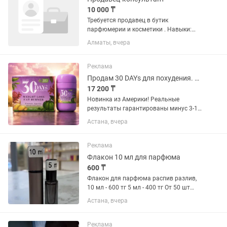
10 000 ₸
Требуется продавец в бутик
парфюмерии и косметики . Навыки:
Уметь предлагать товар, разбираться
Алматы, вчера
в косметике и парфюмерии Парфюм в
распиве по мл, а так же в полном
объеме. Ищем девушку, мужской пол...
Реклама
Продам 30 DAYs для похудения. ОРИГИНАЛ!
17 200 ₸
Новинка из Америки! Реальные
результаты гарантированы минус 3-10
кг за 30 дней! Без диет и усиленных
Астана, вчера
тренировок. Почувствуй разницу!
Встречай себя новую! ПОЧУВСТВУЙТЕ
ЛЕГКОСТЬ! 60 CAPS. Ускоряет...
Реклама
Флакон 10 мл для парфюма
600 ₸
Флакон для парфюма распив разлив,
10 мл - 600 тг 5 мл - 400 тг От 50 шт
скидка-10% скидка
Астана, вчера
Реклама