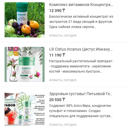
чистая...
Комплекс витаминов Концентрат Вита Актив! LR, Германия
12 390 ₸
Биологически активный концентрат из
экстрактов 21 вида овощей и фруктов.
Одна чайная ложка сиропа
практически на 100% покрывает
Алматы, сегодня
суточную потребность (RDA) в 10
необходимых витаминах Содержит...
LR Cistus Incanus Цистус Инканус поддержка иммунитета Германия
11 190 ₸
Натуральный растительный препарат:
- поддержка иммунитета - укрепление
костей - максимально быстрое
восстановление после болезней
Алматы, сегодня
-обладает противовоспалительными,
антибактериальными,...
Здоровые суставы! Питьевой Гель Алоэ Вера Фридом LR Германия
20 550 ₸
Содержит 88% Алоэ Вера, хондроитин
сульфат и глюкозамин. Создан
специально для поддержания суставов
при артрозе, артрите, остеохондрозе,
Алматы, сегодня
радикулите. Наилучшая поддержка и