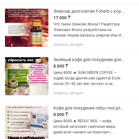
восстановление хрящевой,...
Элексир долголетия Foherb с кордицепсом
17 000 ₸
Что такое Эликсир Фохоу? Рецептура
Эликсира Фохоу разработана на
основе теории баланса энергии Инь-Ян
с применением уникальной
Алматы, сегодня
запатентованной технологии
производства и обработки. Эликсир
Фохоу...
Зелёный кофе для похудения для сложно худеющих
8 000 ₸
Цена 8000 🔥 SLIM GREEN COFFEE —
худей, когда другие уже сдаются Если
после 35–40 лет вес «встал» и не
уходит — причина чаще всего в
Алматы, сегодня
гормонах и замедленном обмене
веществ. Обычные диеты больше не...
Кофе для похудения reduc mol для сложно худеющих оригинал
8 000 ₸
Цена 8000 🔥 REDUC MOL — кофе,
который запускает сжигание жира,
даже если «ничего не помогает»
Устала от диет, которые не работают?