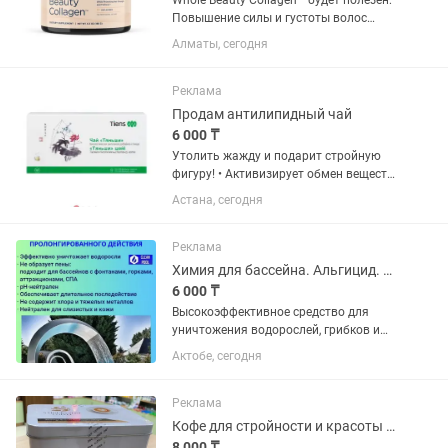
Whole Beauty Collagen™ будет полезен:
Повышение силы и густоты волос
Поддержание оптимальной текстуры
Алматы, сегодня
кожи во время старения или
воздействия окружающей среды
Структурная поддержка волос, кожи
Реклама
и...
Продам антилипидный чай
6 000 ₸
Утолить жажду и подарит стройную
фигуру! • Активизирует обмен веществ
• Поможет улучшить пищеварение •
Астана, сегодня
Позволит снизить уровень
холестерина в крови • Защитит от
гипертонической болезни и...
Реклама
Химия для бассейна. Альгицид. Чистый бассейн.
6 000 ₸
Высокоэффективное средство для
уничтожения водорослей, грибков и
бактерий в воде. – Не образует пены
Актобе, сегодня
(применим для фонтанов, спа); –
Нейтральный рН; – Длительное
действие; –
Реклама
Высококонцентрированный...
Кофе для стройности и красоты S Figura Slim Coffee
8 000 ₸