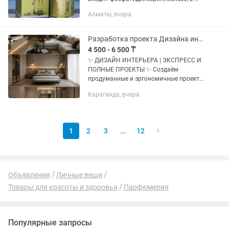
карнитин, холин и витамин К. Мы
Алматы, вчера
рекомендуем начинать с
использования Аргивит Смарт у...
Разработка проекта Дизайна интерьера
4 500 - 6 500 ₸
✨ ДИЗАЙН ИНТЕРЬЕРА | ЭКСПРЕСС И
ПОЛНЫЕ ПРОЕКТЫ ✨ Создаём
продуманные и эргономичные проекты
интерьера для квартир, домов и
Караганда, вчера
коммерческих помещений. Что входит
в проект: Обмерный план План...
1
2
3
...
12
Объявления
Личные вещи
Товары для красоты и здоровья
Парфюмерия
Популярные запросы