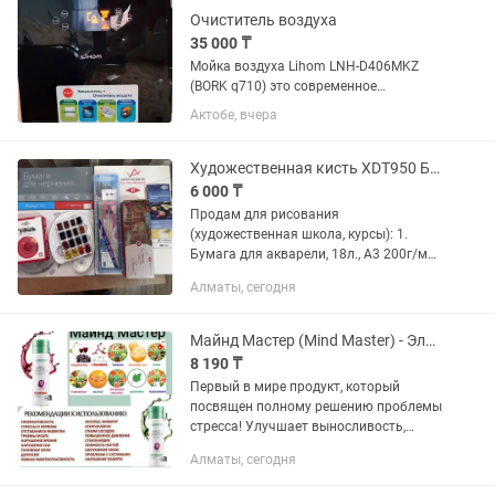
Очиститель воздуха
35 000 ₸
Мойка воздуха Lihom LNH-D406MKZ
(BORK q710) это современное
устройство для эффективного
Актобе, вчера
увлажнения и очистки воздуха в
помещениях до 35 м². Она сочетает в
себе функции увлажнителя и...
Художественная кисть XDT950 Белка
6 000 ₸
Продам для рисования
(художественная школа, курсы): 1.
Бумага для акварели, 18л., А3 200г/м2 -
1500 тг 2. Бумага для черчения, А3, 5 л.,
Алматы, сегодня
без рамки, 160г/м2 - 500 тг 3. Планшет
(фанера) 55х45...
Майнд Мастер (Mind Master) - Эликсир для мозга питьевой гель. Германия
8 190 ₸
Первый в мире продукт, который
посвящен полному решению проблемы
стресса! Улучшает выносливость,
повышает работоспособность и
Алматы, сегодня
предает энергичность Состав: Алоэ
Вера Barbadensis Миллер гель 36%