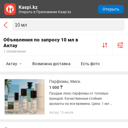
Kaspi.kz
Открыть
Открыть в Приложении Kaspi.kz
Объявления по запросу 10 мл в
Актау
1 объявление
Актау
Возможна доставка
Есть фото
Парфюмы, Миск.
1 000 ₸
Продам люкс парфюмы от топовых
брендов. Качественные стойкие
ароматы на все времена. Цена: 1 мл —
1000₸ Доступные объемы: • 10 мл • 15
Актау, 15 июля
мл • 20 мл • 30 мл