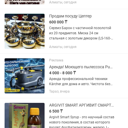
Алматы, сегодня
Вес стоит, а тело не меняется? Этот
кофе создан именно для тех, кто...
Продам посуду Цептер
600 000 ₸
Сервиз Барон с частичной позолотой
из 20 предметов. Миска 24 см
стальная с золотым декором (LS-160-
24-DG) C помощью стильных чашей-
Алматы, сегодня
шале Вы всегда сможете красиво
оформить и изысканно подать на...
Реклама
Аренда! Моющего пылессоса Puzzi 10/2, Парогенератора, мойка выс давления
4 000 - 8 000 ₸
Аренда профессиональной техники
Kärcher для дома и авто. Чистота без
лишней воды и без вреда для
Тараз, вчера
здоровья. Пароочиститель Kärcher SC
4 EasyFix Premium • Удаляет до 99,99%
бактерий • Без химии —...
ARGIVIT SMART АРГИВИТ СМАРТ СИРОП ДЛЯ РОСТА И УМСТВЕННОГО РАЗВИТИЯ ДЕТЕЙ
6 500 ₸
Argivit Smart Syrup - это научный состав
нового поколения, в состав которого
входят фосфатидилсерин, железо, L-