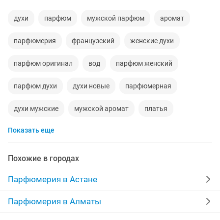
духи
парфюм
мужской парфюм
аромат
парфюмерия
французский
женские духи
парфюм оригинал
вод
парфюм женский
парфюм духи
духи новые
парфюмерная
духи мужские
мужской аромат
платья
Показать еще
оригинал
женщина
набор
для мужчин
мужская
original
парф
порфюм
бар
Похожие в городах
бренд
нота
для
каспий
женс
Парфюмерия в Астане
турецкие
free
флаконы для духов
мл
Парфюмерия в Алматы