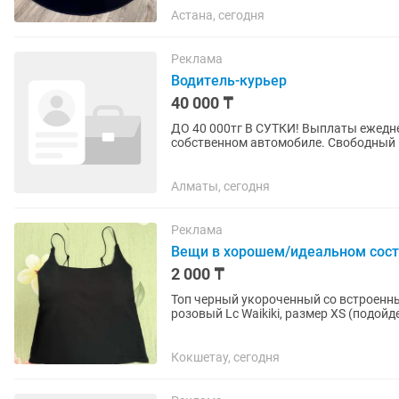
Астана, сегодня
Реклама
Водитель-курьер
40 000 ₸
ДО 40 000тг В СУТКИ! Выплаты ежедне
собственном автомобиле. Свободный график и быс
Принимать заказы через мобильное...
Алматы, сегодня
Реклама
Вещи в хорошем/идеальном сост
2 000 ₸
Топ черный укороченный со встроенными ча
розовый Lc Waikiki, размер XS (подойдет и на S). Цена: 1
Defacto, размер S....
Кокшетау, сегодня