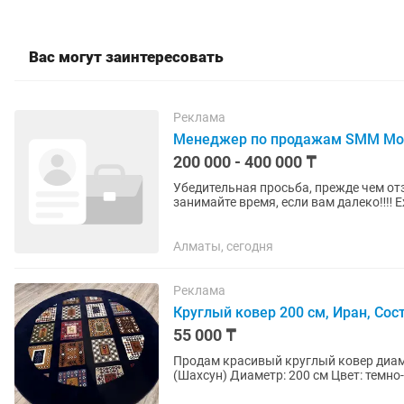
Вас могут заинтересовать
Реклама
Менеджер по продажам SMM Мо
200 000 - 400 000 ₸
Убедительная просьба, прежде чем от
занимайте время, если вам далеко‼️‼️ Ежедневная фото- и видеосъемка продукции (торты,
пироги, десерты, процесс...
Алматы, сегодня
Реклама
Круглый ковер 200 см, Иран, Сос
55 000 ₸
Продам красивый круглый ковер диаметром 200 см. Производство: 
(Шахсун) Диаметр: 200 см Цвет: темн
ворс Состояние отличное....