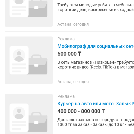
Требуются молодые ребята в мебельный
короткий день, воскресенье выходной!
300.000.
Астана, сегодня
Реклама
Мобилограф для социальных сет
500 000 ₸
В сеть магазинов «Низкоцен» требуется креативн
коротких видео (Reels, TikTok) в магазине. Самостоятельная озвучка роликов. Монта
Публикация контента в...
Астана, сегодня
Реклама
Курьер на авто или мото. Халык
400 000 - 800 000 ₸
Доставка заказов по городу: от продавцов д
1300 тг за заказ • Заказы до 10 кг • Б
лучшему курьеру...