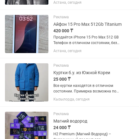
Премиальный мужской пуховик Люкс
Астана, сегодня
бренд Корея … Размер -52 Утеплитель-
Верблюжья шерсть Цвет -темно синий
Материал вверха -Поликоттон...
Реклама
Айфон 15 Pro Max 512Gb Titanium
420 000 ₸
Продаётся iPhone 15 Pro Max 512 GB
Телефон в отличном состоянии, без
царапин и сколов. Если найдёте хотя
Астана, сегодня
бы одну царапину — сделаю скидку. •
Память: 512 ГБ • Состояние
аккумулятора: 84% • Телефон не...
Реклама
Куртки б.у. из Южной Кореи
25 000 ₸
Все куртки находятся в отличном
состоянии. Примерка возможна по
предварительной договорённости в г.
Кызылорда, сегодня
Кызылорда. Без гарантии.
Реклама
Магний водород
24 000 ₸
Н2 Premium (Магний Водород) –