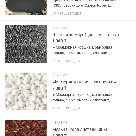
Продам оригинальный Dyson Airwrap
HS05 (версия для Южной Кореи).
Состояние практически нового —
Алматы, сегодня
пользовались всего 4–5 раз, все
работает идеально. Полный комплект:
стайлер, все насадки, фирменный...
Реклама
Черный жемчуг (цветная галька)
1 000 ₸
🔸Мраморная крошка, мраморная
галька, яшма, змеевик, златолит,
доломит, фельзит, микс разноцветный
Астана, сегодня
галька, серо-голубая, черный сланец,
кофейная, серпантинит, черный
жемчуг, серый жемчуг, красное...
Реклама
Мраморная галька - хит продаж
7 000 ₸
🔸Мраморная крошка, мраморная
галька, яшма, змеевик, златолит,
доломит, фельзит, микс разноцветный
Астана, сегодня
галька, серо-голубая, черный сланец,
кофейная, серпантинит, черный
жемчуг, серый жемчуг, красное...
Реклама
Мульча, кора лиственницы
5 000 ₸