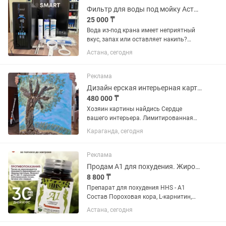
Фильтр для воды под мойку Астана Косшы установка
25 000 ₸
Вода из-под крана имеет неприятный
вкус, запах или оставляет накипь?
Решение есть! Установим
Астана, сегодня
современный фильтр для воды, и уже
сегодня вы будете пить чистую,
вкусную и безопасную воду прямо из...
Реклама
Дизайн ерская интерьерная картина ДРЕВО ЖИЗНИ
480 000 ₸
Хозяин картины найдись Сердце
вашего интерьера. Лимитированная
коллекция: Вторая картина "ДАРЫ
Караганда, сегодня
ПРИРОДЫ Казахстана" Название
"Древо жизни" с золотом в
современном стиле, но ощущениями
Реклама
изобилия природы...
Продам A1 для похудения. Жиросжигатель. L-Carnitine
8 800 ₸
Препарат для похудения HHS - A1
Состав Пороховая кора, L-карнитин,
кардамон, имбирь, гарциния, лапидус,
Астана, сегодня
галангал, фенхель, корица, гвоздика,
семена укропа. L-карнитин является