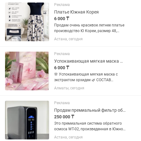
популярным дополнением,...
Реклама
Платье Южная Корея
6 000 ₸
Продам очень красивое летнее платье
производство Ю Кореи, размер 48,
длина по щиколотку.
Астана, сегодня
Реклама
Успокаивающая мягкая маска Маска Mellora
6 000 ₸
🌸 Успокаивающая мягкая маска с
экстрактом орхидеи 🌿 СОСТАВ
Основные компоненты: Вода Глицерин
Алматы, сегодня
Пропиленгликоль Экстракт спирулины
(Spirulina Maxima) 1,2-гександиол п-
гидроксиацетофенон ...
Реклама
Продам премиальный фильтр обратного осмоса с интеллектуальным управлением
250 000 ₸
Это премиальная система обратного
осмоса WT-02, произведенная в Южной
Корее. Она сочетает в себе высокую
Астана, сегодня
производительность, компактность и