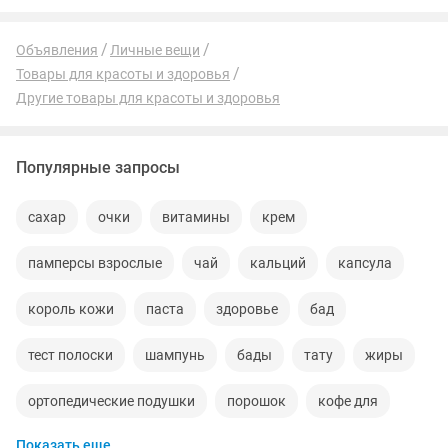
Объявления
Личные вещи
Товары для красоты и здоровья
Другие товары для красоты и здоровья
Популярные запросы
сахар
очки
витамины
крем
памперсы взрослые
чай
кальций
капсула
король кожи
паста
здоровье
бад
тест полоски
шампунь
бады
тату
жиры
ортопедические подушки
порошок
кофе для
Показать еще
капсулы похудения
био
алоэ