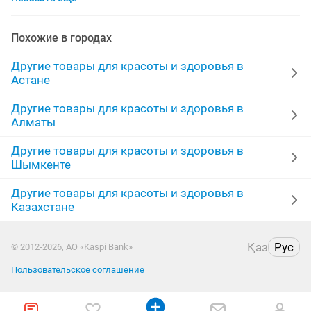
продать волосы
алтын коныз
добавки
Похожие в городах
корейская
продать набор
диабет
Другие товары для красоты и здоровья в
Астане
капсулы для
крем для мужчин
банки вакуумные
Другие товары для красоты и здоровья в
Алматы
коллаген для
корни
волшебные бобы
Другие товары для красоты и здоровья в
очки солнцезащитные
чай для
Шымкенте
спортивное питание
2 3
костюмы
Другие товары для красоты и здоровья в
Казахстане
Қаз
Рус
© 2012-2026, АО «Kaspi Bank»
Пользовательское соглашение