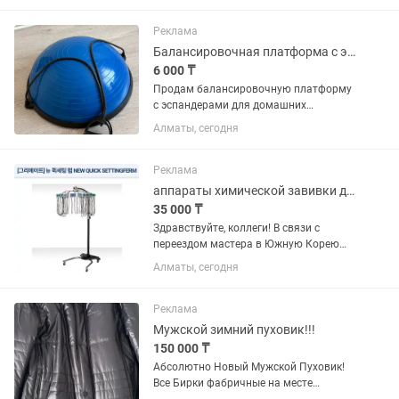
современный дизайн с
интеллектуальным управлением. 🌟 6...
Реклама
Балансировочная платформа с эспандером для фитнеса
6 000 ₸
Продам балансировочную платформу
с эспандерами для домашних
тренировок. Подходит для упражнений
Алматы, сегодня
на баланс, координацию, мышцы кора,
спину и пресс. Можно заниматься сидя,
стоя или лёжа. Эспандеры...
Реклама
аппараты химической завивки для салона красоты
35 000 ₸
Здравствуйте, коллеги! В связи с
переездом мастера в Южную Корею
продается профессиональное
Алматы, сегодня
оборудование для салона красоты
производства Южной Кореи. В
наличии: • аппараты для химической
Реклама
завивки; •...
Мужской зимний пуховик!!!
150 000 ₸
Абсолютно Новый Мужской Пуховик!
Все Бирки фабричные на месте