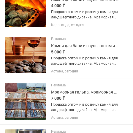
4 000 ₸
Продажа оптом и в розницу камня для
ландшафтного дизайна. Мраморная
крошка, мраморная галька, Цветные
Караганда, сегодня
камни, Морская галька, речная галька,
горные камни, мульча (кора сосны,
кора лиственницы),...
Реклама
Камни для бани и сауны оптом и в розницу
5 000 ₸
Продажа оптом и в розницу камня для
ландшафтного дизайна. Мраморная
крошка, мраморная галька, Цветные
Астана, сегодня
камни, Морская галька, речная галька,
горные камни, мульча (кора сосны,
кора лиственницы),...
Реклама
Мраморная галька, мраморная крошка, Цветные камни для ландшафта.
7 000 ₸
Продажа оптом и в розницу камня для
ландшафтного дизайна. Мраморная
крошка, мраморная галька, Цветные
Астана, сегодня
камни, Морская галька, речная галька,
горные камни, мульча (кора сосны,
кора лиственницы),...
Реклама