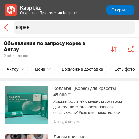
Kaspi.kz
Открыть
Открыть в Приложении Kaspi.kz
Объявления по запросу корее в
Актау
2 объявления
Актау
Цена
Возможна доставка
Есть фото
Коллаген (Корея) для красоты
45 000 ₸
Жидкий коллаген с мощным составом
для комплексного восстановления
организма: ✔️ Укрепляет кожу, волосы
и ногти ✔️ Повышает упругость и
Актау, 4 августа
замедляет старение ✔️ Поддерживает
суставы и связки ✔️ Улучшает...
Линзы цветные