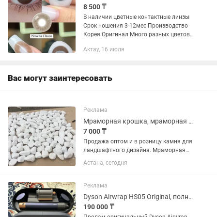
8 500 ₸
В наличии цветные контактные линзы
Срок ношения 3-12мес Производство
Корея Оригинал Много разных цветов
и моделей
Актау, 16 июля
Вас могут заинтересовать
Реклама
Мраморная крошка, мраморная галька, камни для ландшафта.
7 000 ₸
Продажа оптом и в розницу камня для
ландшафтного дизайна. Мраморная
крошка, мраморная галька, Цветные
Астана, сегодня
камни, Морская галька, речная галька,
горные камни, мульча ( кора
лиственницы), габионы, вазоны,...
Реклама
Dyson Airwrap HS05 Original, полный комплект
190 000 ₸