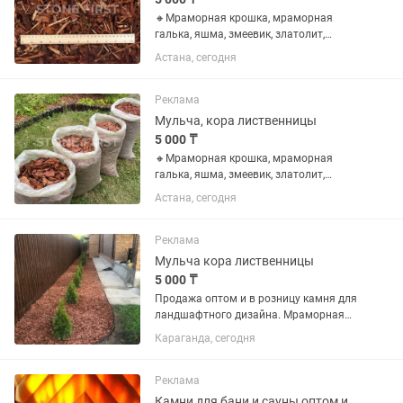
🔸Мраморная крошка, мраморная
галька, яшма, змеевик, златолит,
доломит, фельзит, микс разноцветный
Астана, сегодня
галька, серо-голубая, черный сланец,
кофейная, серпантинит, черный
жемчуг, серый жемчуг, красное...
Реклама
Мульча, кора лиственницы
5 000 ₸
🔸Мраморная крошка, мраморная
галька, яшма, змеевик, златолит,
доломит, фельзит, микс разноцветный
Астана, сегодня
галька, серо-голубая, черный сланец,
кофейная, серпантинит, черный
жемчуг, серый жемчуг, красное...
Реклама
Мульча кора лиственницы
5 000 ₸
Продажа оптом и в розницу камня для
ландшафтного дизайна. Мраморная
крошка, мраморная галька, Цветные
Караганда, сегодня
камни, Морская галька, речная галька,
горные камни, мульча (кора сосны,
кора лиственницы),...
Реклама
Камни для бани и сауны оптом и в розницу