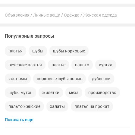
Объявления
Личные вещи
Одежда
Женская одежда
Популярные запросы
платья
шубы
шубы норковые
вечерние платья
платье
пальто
куртка
костюмы
норковые шубы новые
дубленки
шубы мутон
жилетки
меха
производство
пальто женские
халаты
платья на прокат
Показать еще
брюки
женская
кардиган
одежда
дубленки женские
юбка
пиджаки
кофты