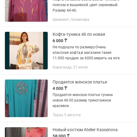
поясом и вышивкой ,цвет сиреневый.
Размер 44-46.
Шымкент, позавчера
Кофта-туника 46 по новая
6 000 ₸
Не подошла по размеру.Очень
классная кофта,в магазине такие
11.000 продаю за 6000.мерить на юге
Караганда, 27 июля
Продается женское платье
4 000 ₸
Продается женское платье туника
новое 46-50 размер трикотажное
красивое .
Тараз, 5 августа
Новый костюм Atelier Kassenova
58 000 ₸