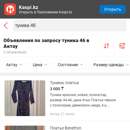
Kaspi.kz
Открыть
Открыть в Приложении Kaspi.kz
Объявления по запросу туника 46 в
Актау
2 объявления
Актау
Цена
Состояние
Размер одежды
Туники, платья
3 000 ₸
Туника красная, новая, полиэстер,
размер 44-46, цена 4тыс Платье чёрное
с полосками, демисезон, миди, б-у,
размер 44-46 - цена 4тыс Платье синее,
Актау, 21 июля
миди, с длинными рукавами, атлас, б-у,
размер 44 -...
Платье Benetton