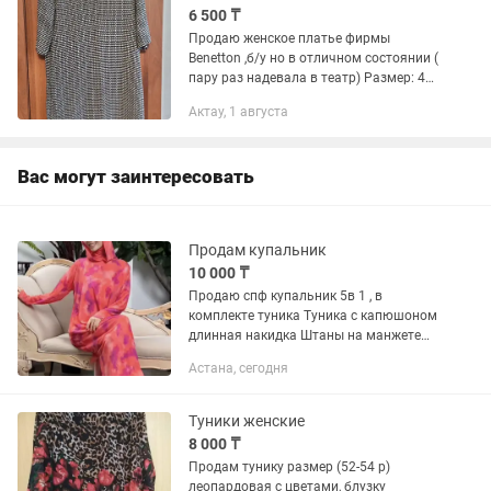
6 500 ₸
Продаю женское платье фирмы
Benetton ,б/у но в отличном состоянии (
пару раз надевала в театр) Размер: 46-
48 России Модель: прямое, свободное,
Актау, 1 августа
ширина -53 см, длина 90 см Цвет:
черный с бежевым...
Вас могут заинтересовать
Продам купальник
10 000 ₸
Продаю спф купальник 5в 1 , в
комплекте туника Туника с капюшоном
длинная накидка Штаны на манжете
Головной убор скафандр Топик Размер
Астана, сегодня
46-48 Өз шомылуға киемін деп
алғанмын , кимедім сол күйі тұр...
Туники женские
8 000 ₸
Продам тунику размер (52-54 р)
леопардовая с цветами, блузку