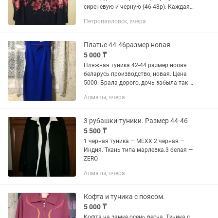
сиреневую и черную (46-48р). Каждая
вещь по 8000т.
Петропавловск, вчера
Платье 44-46размер новая
5 000 ₸
Пляжная туника 42-44 размер новая
беларусь производство, новая. Цена
5000. Брала дорого, дочь забыла так и
не одела, и мала. Платье 44-46 р. Бу
Алматы, вчера
один раз, турция
3 рубашки-туники. Размер 44-46
5 500 ₸
1 черная туника — MEXX.2 черная —
Индия. Ткань типа марлевка.3 белая —
ZERO.
Алматы, вчера
Кофта и туника с поясом.
5 000 ₸
Кофта на замке осень весна. Туника с