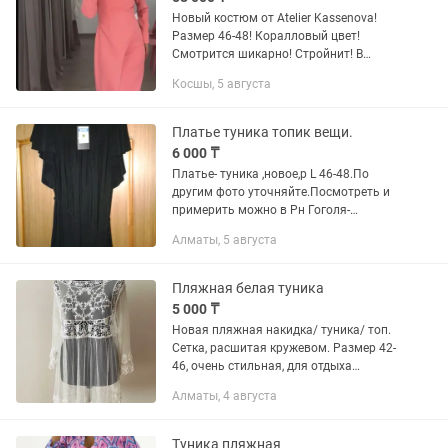
Новый костюм от Atelier Kassenova!
Размер 46-48! Коралловый цвет!
Смотрится шикарно! Стройнит! В
комплекте туника,юбка,цветочек!
Косшы, 5 августа
Можно носить по отдельности!
Покупала за 68.000! Отдаю за...
Платье туника топик вещи.
6 000 ₸
Платье- туника ,новое,р L 46-48.По
другим фото уточняйте.Посмотреть и
примерить можно в Рн Гоголя-
Байтурсынова
Алматы, 5 августа
Пляжная белая туника
5 000 ₸
Новая пляжная накидка/ туника/ топ.
Сетка, расшитая кружевом. Размер 42-
46, очень стильная, для отдыха
идеально. Новая, но без этикетки. Из
Алматы, 4 августа
за беременности, отпуск был отложен.
Так и лежит теперь.
Туника пляжная