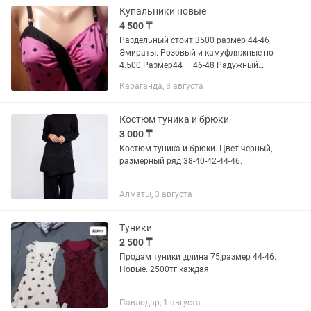
женской фигуры...
Купальники новые
4 500 ₸
Раздельный стоит 3500 размер 44-46
Эмираты. Розовый и камуфляжные по
4.500.Размер44 — 46-48 Радужный
7500 Германия. Размер 46 Туника
Караганда, 3 августа
оверсайз Турция 10.000
Костюм туника и брюки
3 000 ₸
Костюм туника и брюки. Цвет черный,
размерный ряд 38-40-42-44-46.
Алматы, 3 августа
Туники
2 500 ₸
Продам туники ,длина 75,размер 44-46.
Новые. 2500тг каждая
Павлодар, 1 августа