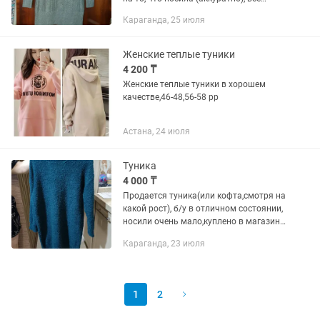
чистые. Туника и штаны вообще новые,
Караганда, 25 июля
ни разу не одевала. Цены от 4 тыс до
10 тыс (туника)....
Женские теплые туники
4 200 ₸
Женские теплые туники в хорошем
качестве,46-48,56-58 рр
Астана, 24 июля
Туника
4 000 ₸
Продается туника(или кофта,смотря на
какой рост), б/у в отличном состоянии,
носили очень мало,куплено в магазине
Defacto, размер написан XS, но
Караганда, 23 июля
подойдёт как оверсайз на 44-46, либо
на стандарт 48...
1
2