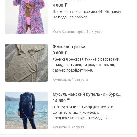
4 000 ₸
Пляжная туника , размер 44 - 46, новая.
Не подошел размер.
Усть-Каменогорск, 4 августа
Женская туника
3 000 ₸
Женская бежевая туника с разрезами
внизу, ткань лен, ни разу не носили,
размер подойдет 44-46
Кульсары, 4 августа
Мусульманский купальник буркини
14 500 ₸
Этот буркини — выбор для тех, кто
ценит эстетику и комфорт,
предпочитая закрытые модели,
которые выглядят как стильная
Алматы, 3 августа
спортивная одежда. Модель
разработана с учетом особенностей