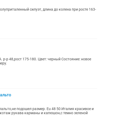
полуприталенный силуэт, длина до колена при росте 163-
ост 175-180. Цвет: черный Состояние: новое
еру.
альто
альто,не подошел размер. Eu 48 50 Италия красивое и
икотаж рукава карманы и капюшон,с темно зеленой