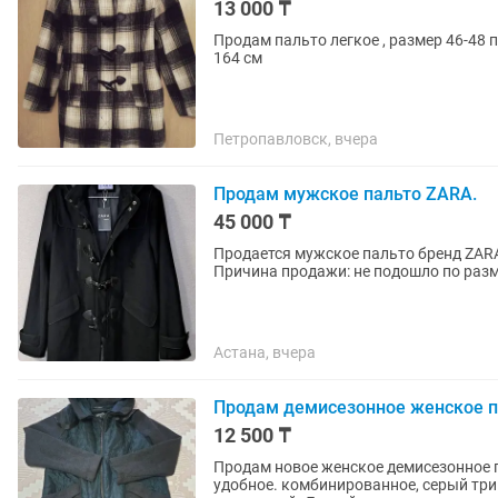
13 000 ₸
Продам пальто легкое , размер 46-48 
164 см
Петропавловск, вчера
Продам мужское пальто ZARA.
45 000 ₸
Продается мужское пальто бренд ZARA. р-р 48,р
Причина продажи: не подошло по разм
Астана, вчера
Продам демисезонное женское п
12 500 ₸
Продам новое женское демисезонное п
удобное. комбинированное, серый тр