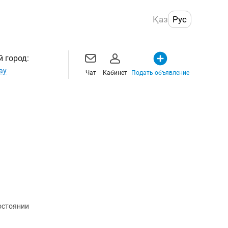
Қаз
Рус
 город:
ау
Чат
Кабинет
Подать объявление
остоянии