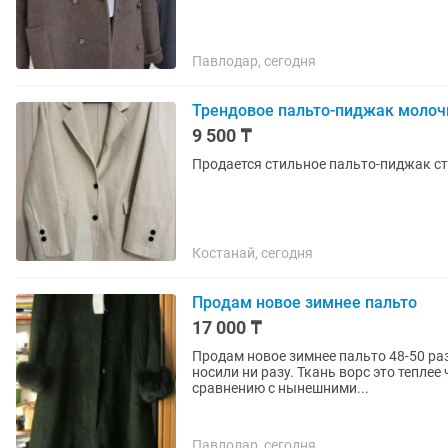
Павлодар, сегодня
Трендовое пальто-пиджак молоч
9 500 ₸
Продается стильное пальто-пиджак ста
Костанай, сегодня
Прoдам новое зимнее пальто
17 000 ₸
Продам новое зимнее пальто 48-50 раз
носили ни разу. Ткань ворс это теплее
сравнению с нынешними...
Павлодар, сегодня