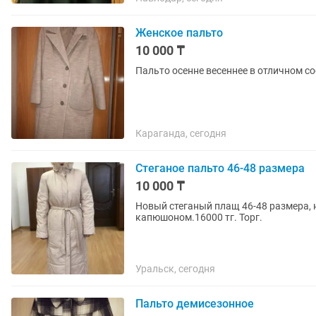
Женское пальто
10 000 ₸
Пальто осенне весеннее в отличном со
Караганда, сегодня
Стеганое пальто 46-48 размера
10 000 ₸
Новый стеганый плащ 46-48 размера, 
капюшоном.16000 тг. Торг.
Уральск, сегодня
Пальто демисезонное