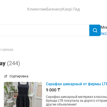
Клиентам
Бизнесу
Kaspi Гид
Мой
Акт
 одежда
тау
(244)
Сортировка
Сарафан шикарный от фирмы LT
9 000 ₸
Сарафан шикарный материал классный 
бренда LTB покупала за дорого отправ
другие обьявление!