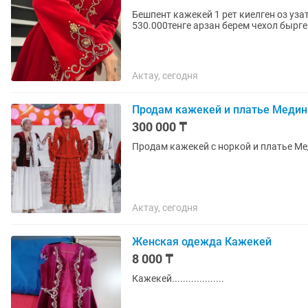
Бешпент кажекей 1 рет киелген оз уз
530.000тенге арзан берем чехол бырге
Актау, сегодня
Продам кажекей и платье Медин
300 000 ₸
Продам кажекей с норкой и платье Ме
Актау, сегодня
Женская одежда Кажекей
8 000 ₸
Кажекей...................