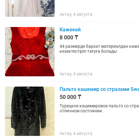
Актау, 4 августа
Кажекей
8 000 ₸
44 размерде бархат материалдан кажекей сатылады Қазақша жә
кезектестіріп тағуға болады
Актау, 4 августа
Пальто кашемир со стразами Swa
50 000 ₸
Турецкое кашемировое пальто со страза
отличном состоянии.
Актау, 4 августа