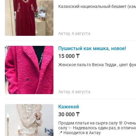
Казахский национальный бешмет (ка
Актау, 4 августа
Пушистый как мишка, новое!
15 000 ₸
Женское пальто Весна Тедди , цвет фу
Актау, 4 августа
Кажекей
30 000 ₸
Продам платье на сырға салу 🌸 Очень
салу ✨ Надевалось один раз, в отличн
📍 Находится в Актау