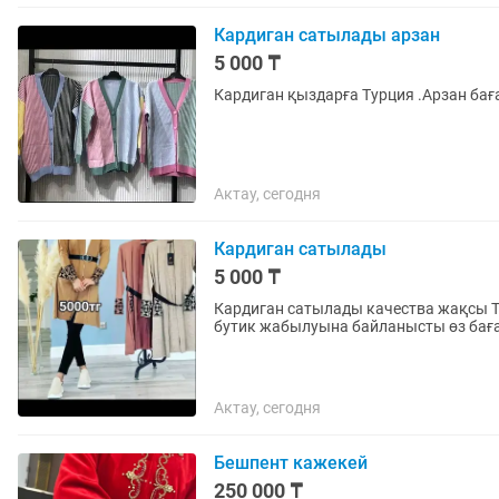
Кардиган сатылады арзан
5 000 ₸
Кардиган қыздарға Турция .Арзан бағ
Актау, сегодня
Кардиган сатылады
5 000 ₸
Кардиган сатылады качества жақсы Ту
бутик жабылуына байланысты өз бағ
Актау, сегодня
Бешпент кажекей
250 000 ₸