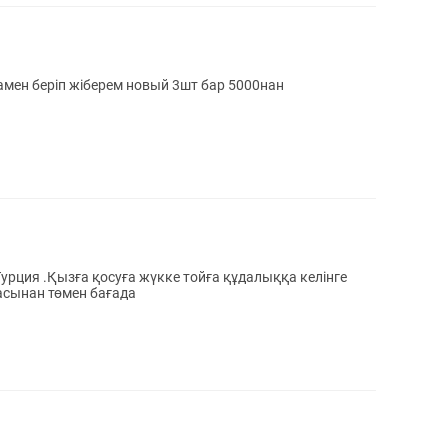
амен беріп жіберем новый 3шт бар 5000нан
рция .Қызға қосуға жүкке тойға құдалыққа келінге
асынан төмен бағада