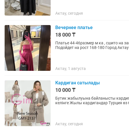
Актау, сегодня
Вечернее платье
18 000 ₸
Платье 44-46размер м ка , сшито на з
Подойдет на рост 168-180 Город Актау
Актау, 1 августа
Кардиган сатылады
10 000 ₸
Бутик жабылуына байланысты кардиг
келінге Жылы кардигандар Турция
Актау, сегодня