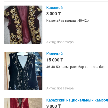
Кажекей
3 000 ₸
Кажекей сатылады,40-42р
Актау, позавчера
Кажекей
15 000 ₸
46-48-50 размерлер бар тап таза бәрі
Актау, позавчера
Казахский национальный камзол
9 000 ₸