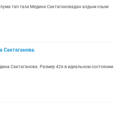
атлума тап таза Медина Сактагановадан алдым озым
а Сактаганова.
дина Сактаганова. Размер 42я в идеальном состоянии.