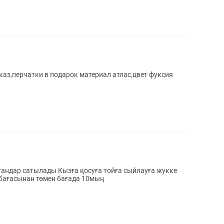
аказ,перчатки в подарок материал атлас,цвет фуксия
андар сатылады Кызға қосуға тойға сыйлауға жукке
 өз бағасынан төмен бағада 10мың