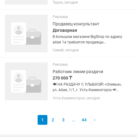
возможностью хорошо зарабатывать?
Тараз, сегодня
Тогда присоединяйтесь к нашей
команде! Мы предлагаем: ✅
Официальное трудоустройство и
Реклама
полный социальный...
Продавец-консультант
Договорная
В большом магазине BigShop по адресу
абая 1а требуется продавцы
консультанты на постоянной основе (
Семей, сегодня
не студентки ) Требования к кандидату:
От 20 лет Опыт работы:Желателен
опыт работы в сфере...
Реклама
Работник линии раздачи
270 000 ₸
🍽 НА РАЗДАЧУ С УЛЫБКОЙ! «Оливье»,
ул. Абая, 1/1, г. Усть-Каменогорск 📢
Ищем раздатчика готовой продукции
Усть-Каменогорск, сегодня
— того самого героя, который знает, где
у клиента борщ, а где пюре! 🕐 График:
2/2 с 07:00 до...
1
2
3
...
44