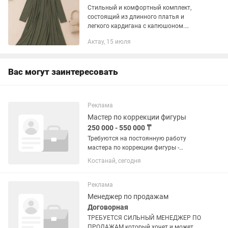
Стильный и комфортный комплект,
состоящий из длинного платья и
легкого кардигана с капюшоном.
Выполнен в универсальном оттенке
Актау, 15 июля
хаки, который легко сочетается с
любой обувью и аксессуарами.
Отличный...
Вас могут заинтересовать
Реклама
Мастер по коррекции фигуры
250 000 - 550 000 ₸
Требуются на постоянную работу
мастера по коррекции фигуры -
девушки от 23 до 45 лет. Обучение
Костанай, сегодня
предоставляется. Зарплата на % от
250000 и выше. Полный рабочий день
с 9:30 до 21:30 с графиком 5/2 или...
Реклама
Менеджер по продажам
Договорная
ТРЕБУЕТСЯ СИЛЬНЫЙ МЕНЕДЖЕР ПО
ПРОДАЖАМ который хочет и может