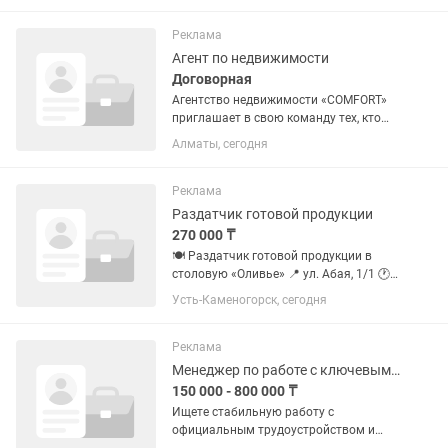
Реклама
Агент по недвижимости
Договорная
Агентство недвижимости «COMFORT»
приглашает в свою команду тех, кто
готов расти и зарабатывать достойно!
Алматы, сегодня
🌟 Чего ты ждешь от новой работы? •
Свободы от рутины и жесткого оклада.
• Денег, чтобы...
Реклама
Раздатчик готовой продукции
270 000 ₸
🍽 Раздатчик готовой продукции в
столовую «Оливье» 📍 ул. Абая, 1/1 🕐
График: 2/2, 07:00–22:30 💰 Зарплата:
Усть-Каменогорск, сегодня
270 000 тг на руки (после
испытательного срока) Что нужно
делать: • Выкладывать готовые...
Реклама
Менеджер по работе с ключевыми клиентами
150 000 - 800 000 ₸
Ищете стабильную работу с
официальным трудоустройством и