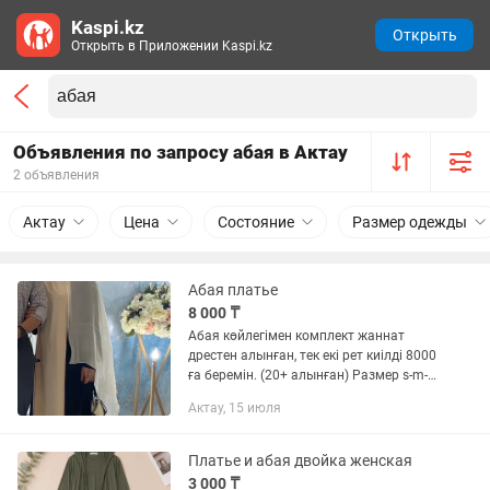
Kaspi.kz
Открыть
Открыть в Приложении Kaspi.kz
Объявления по запросу абая в Актау
2 объявления
Актау
Цена
Состояние
Размер одежды
Абая платье
8 000 ₸
Абая көйлегімен комплект жаннат
дрестен алынған, тек екі рет киілді 8000
ға беремін. (20+ алынған) Размер s-m-l
Адрес 12 мкр
Актау, 15 июля
Платье и абая двойка женская
3 000 ₸