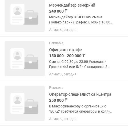
Мерчендайзер вечерний
240 000 ₸
Мерчендайзер ВЕЧЕРНЯЯ смена
(Только парни) График: ВТ-Сб- с 16:00
до 00:00, Вс - с 9:00 до 00:00, Пн -
Алматы, сегодня
Выходной. Гибкого графика НЕТ.
Должностные обязанности
мерчендайзеров по простому вкратце:
Реклама
-...
Официант в кафе
150 000 - 200 000 ₸
Смена: С 09:30 до 23:00 Условия: •
График: 4/3 или 5/2 • Стажировка 3
день. Оплачивается 2-3 день
Алматы, сегодня
Своевременная оплата каждый 15
дней: 25го числа аванс, с 10го числа
зарплата + бонусы и дорожные...
Реклама
Оператор-специалист call-центра
250 000 ₸
В Микрофинансовую организацию
"ECKZ" требуются операторы в колл-
центр. Основные обязанности: Прием
Алматы, сегодня
входящих звонков; Предоставление
информации по продуктам и услугам