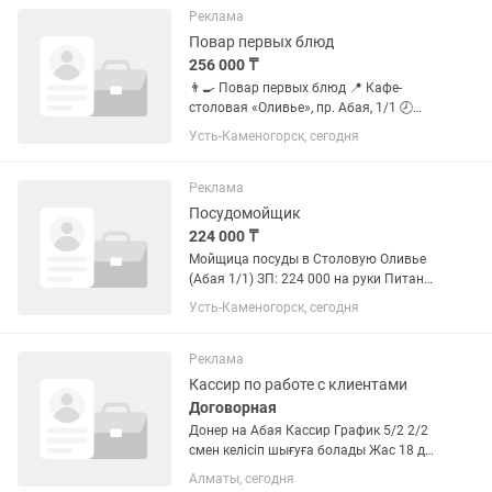
компании; Управлять...
Реклама
Повар первых блюд
256 000 ₸
👨🍳 Повар первых блюд 📍 Кафе-
столовая «Оливье», пр. Абая, 1/1 🕗
График: 2/2, 07:00–20:00 💰 Зарплата:
Усть-Каменогорск, сегодня
256 000 тг Что нужно делать: •
Готовить первые блюда, каши и
напитки; • Делать заготовки...
Реклама
Посудомойщик
224 000 ₸
Мойщица посуды в Столовую Оливье
(Абая 1/1) ЗП: 224 000 на руки Питание
3х разовое Развоз после смены
Усть-Каменогорск, сегодня
Официальное трудоустройство
Выплаты 2 раза в месяц (аванс)
Реклама
Кассир по работе с клиентами
Договорная
Донер на Абая Кассир График 5/2 2/2
смен келісіп шығуға болады Жас 18 ден
жоғары болу керек!!
Алматы, сегодня