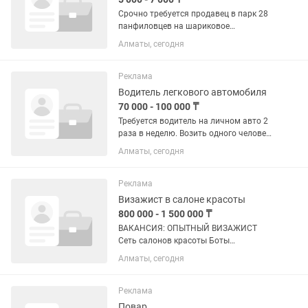
Срочно требуется продавец в парк 28
панфиловцев на шариковое
мороженого.Только девушки от 16 до
Алматы, сегодня
25 лет.Желательно проживающие
рядом. Зарплата каждый день.. 6/1
понедельник выходной день. Зп 7к в...
Реклама
Водитель легкового автомобиля
70 000 - 100 000 ₸
Требуется водитель на личном авто 2
раза в неделю. Возить одного человека
на работу и домой. 1.Утром маршрут с
Алматы, сегодня
7.30 Абая, Алтынсарина - завод Эфес (
за Бурундаем) 2.Вечером маршрут с
16.00 Завод...
Реклама
Визажист в салоне красоты
800 000 - 1 500 000 ₸
ВАКАНСИЯ: ОПЫТНЫЙ ВИЗАЖИСТ
Сеть салонов красоты Боты
Абдирамановой приглашает в команду
Алматы, сегодня
талантливого визажиста с опытом
работы. 📍 Место работы: ТРЦ Globus,
проспект Абая, 109В, Алматы 💰 Доход:
Реклама
от...
Повар