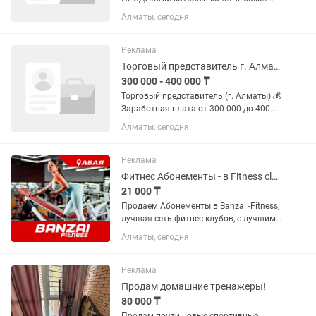
зарабатывать от 500 000 и высше
Алматы, сегодня
СФЕРА БАДОВ — Лиды с первого дня:
таргет и блогеры уже льют трафик,
воронка разогрета — Зарплата: 💰...
Реклама
Торговый представитель г. Алматы (на выбор из 11 районов)
300 000 - 400 000 ₸
Торговый представитель (г. Алматы) 💰
Заработная плата от 300 000 до 400
000 тг на руки О компании ТОО Aprel
Алматы, сегодня
Retail приглашает в команду торговых
представителей. Мы — производитель
колбасных...
Реклама
Фитнес Абонементы - в Fitness club Banzai (на Абая). Продаем срочно!
21 000 ₸
Продаем Абонементы в Banzai -Fitness,
лучшая сеть фитнес клубов, с лучшими
в городе инструкторами и самыми
Алматы, сегодня
адекватными ценами в городе.
Абонементы от 19 000т. Торопитесь.
Все подробности по Телефону,...
Реклама
Продам домашние тренажеры!
80 000 ₸